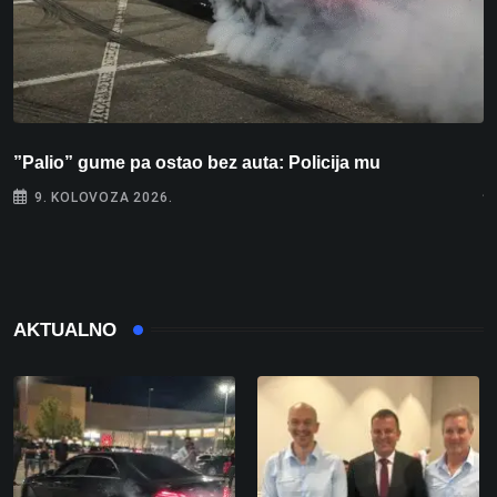
”Palio” gume pa ostao bez auta: Policija mu
P
j
9. KOLOVOZA 2026.
AKTUALNO