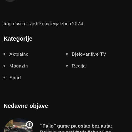
Impressum
Uvjeti korištenja
Izbori 2024.
Kategorije
Aktualno
Bjelovar.live TV
Magazin
Regija
Sport
Nedavne objave
”Palio” gume pa ostao bez auta: