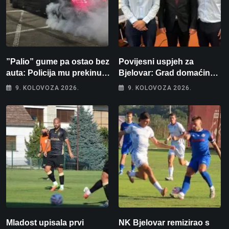
”Palio” gume pa ostao bez
Povijesni uspjeh za
auta: Policija mu prekinula
Bjelovar: Grad domaćin
”show” na parkingu u
Europskog juniorskog
9. KOLOVOZA 2026.
9. KOLOVOZA 2026.
Bjelovaru
prvenstva u plivanju 2027!
Mladost upisala prvi
NK Bjelovar remizirao s