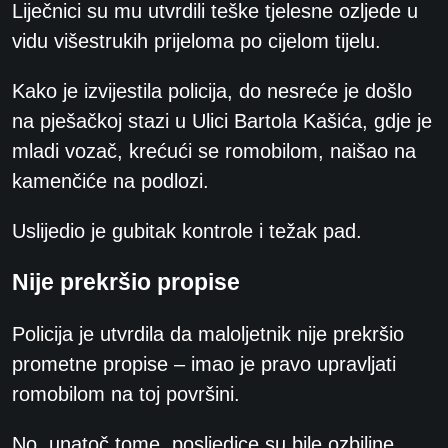
Liječnici su mu utvrdili teške tjelesne ozljede u
vidu višestrukih prijeloma po cijelom tijelu.
Kako je izvijestila policija, do nesreće je došlo
na pješačkoj stazi u Ulici Bartola Kašića, gdje je
mladi vozač, krećući se romobilom, naišao na
kamenčiće na podlozi.
Uslijedio je gubitak kontrole i težak pad.
Nije prekršio propise
Policija je utvrdila da maloljetnik nije prekršio
prometne propise – imao je pravo upravljati
romobilom na toj površini.
No, unatoč tome, posljedice su bile ozbiljne.