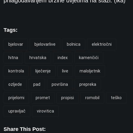
prilagođavanjem brzine uvjetima na stazi. (ika)
Tags:
bjelovar
bjelovarlive
bolnica
elektriočni
hitna
hrvatska
index
kamenčići
kontrola
liječenje
live
maloljetnik
ozljede
pad
površina
prepreka
prijelomi
promet
propisi
romobil
teško
upravljač
virovitica
Share This Post: