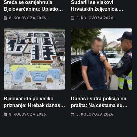
Sreća se osmjehnula
Sudarili se vlakovi
Bjelovarčaninu: Uplatio
Hrvatskih željeznica.
samo 4 eura, a osvojio
Šestero osoba teško
8. KOLOVOZA 2026.
8. KOLOVOZA 2026.
više od 80 tisuća eura
ozlijeđeno, mlađa žena na
intenzivnoj
Bjelovar ide po veliko
Danas i sutra policija ne
priznanje: Hrebak danas u
prašta: Na cestama su
Parizu predstavlja
posebno na meti ovi
8. KOLOVOZA 2026.
8. KOLOVOZA 2026.
Wellovar za domaćina
prekršaji
Europskog prvenstva