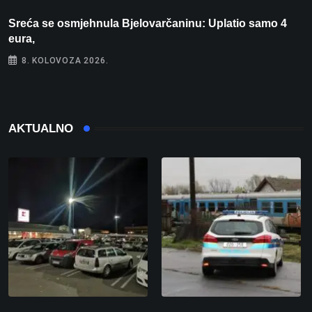
Sreća se osmjehnula Bjelovarčaninu: Uplatio samo 4
S
eura,
t
8. KOLOVOZA 2026.
AKTUALNO