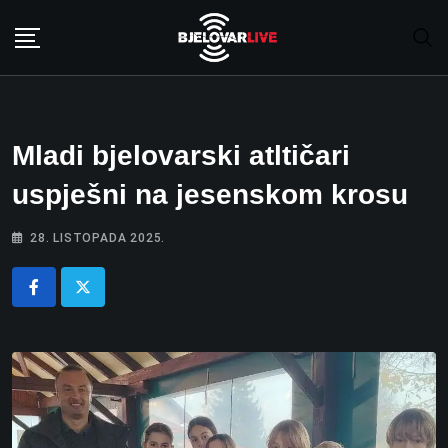
Skip
to
content
Mladi bjelovarski atltičari
uspješni na jesenskom krosu
28. LISTOPADA 2025.