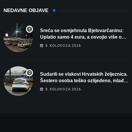
NEDAVNE OBJAVE
Sreća se osmjehnula Bjelovarčaninu:
Uplatio samo 4 eura, a osvojio više od
80 tisuća eura
8. KOLOVOZA 2026.
Sudarili se vlakovi Hrvatskih željeznica.
Šestero osoba teško ozlijeđeno, mlađa
žena na intenzivnoj
8. KOLOVOZA 2026.