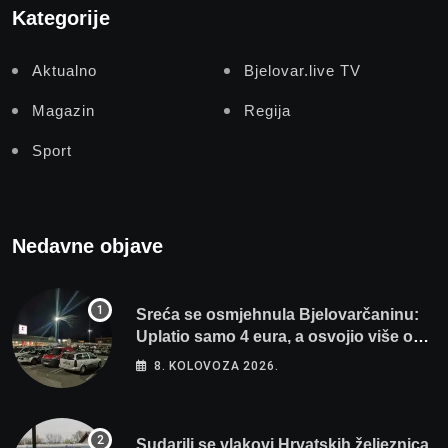
Kategorije
Aktualno
Bjelovar.live TV
Magazin
Regija
Sport
Nedavne objave
Sreća se osmjehnula Bjelovarčaninu:
Uplatio samo 4 eura, a osvojio više od
80 tisuća eura
8. KOLOVOZA 2026.
Sudarili se vlakovi Hrvatskih željeznica.