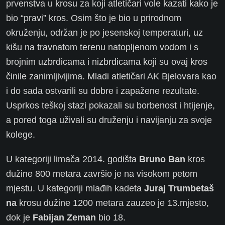
prvenstva u krosu za koji atletičari vole kazati kako je
bio “pravi” kros. Osim što je bio u prirodnom
okruženju, održan je po jesenskoj temperaturi, uz
kišu na travnatom terenu natopljenom vodom i s
brojnim uzbrdicama i nizbrdicama koji su ovaj kros
činile zanimljivijima. Mladi atletičari AK Bjelovara kao
i do sada ostvarili su dobre i zapažene rezultate.
Usprkos teškoj stazi pokazali su borbenost i htijenje,
a pored toga uživali su druženju i navijanju za svoje
kolege.
U kategoriji limača 2014. godišta
Bruno Ban
kros
dužine 800 metara završio je na visokom petom
mjestu. U kategoriji mlađih kadeta
Juraj Trumbetaš
na
krosu dužine 1200 metara zauzeo je 13.mjesto,
dok je
Fabijan Zeman
bio 18.