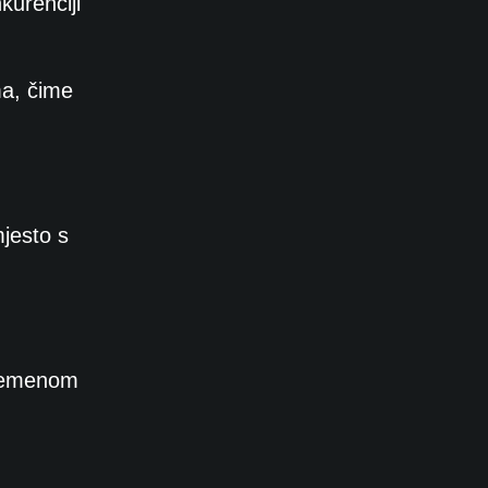
kurenciji
ma, čime
mjesto s
 vremenom