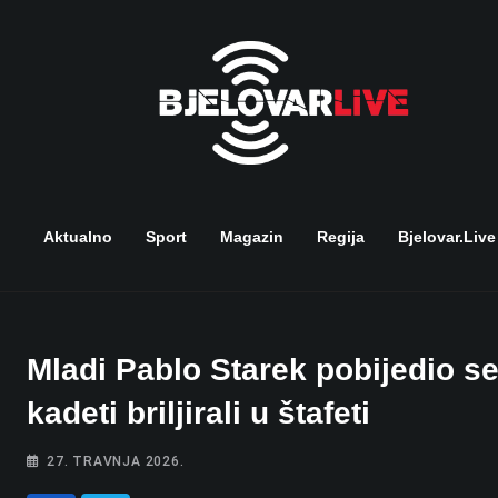
Skip
to
content
Aktualno
Sport
Magazin
Regija
Bjelovar.live
Mladi Pablo Starek pobijedio se
kadeti briljirali u štafeti
27. TRAVNJA 2026.