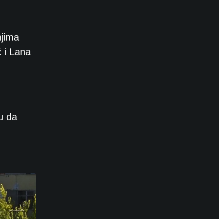
njima
ć i Lana
cu da