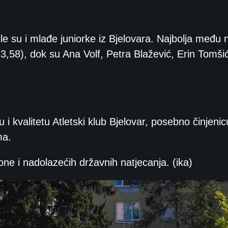
le su i mlađe juniorke iz Bjelovara. Najbolja među 
3,58), dok su Ana Volf, Petra Blažević, Erin Tomši
 i kvalitetu Atletski klub Bjelovar, posebno činjeni
ma.
ne i nadolazećih državnih natjecanja. (ika)