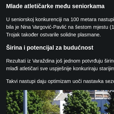
Mlade atletičarke među seniorkama
U seniorskoj konkurenciji na 100 metara nastupi
bila je Nina Vargović-Pavlić na šestom mjestu (1
Trojak također ostvarile solidne plasmane.
Širina i potencijal za budućnost
Rezultati iz Varaždina još jednom potvrđuju širinu
mlađi atletičari sve uspješnije konkuriraju stariji
Takvi nastupi daju optimizam uoči nastavka sezo