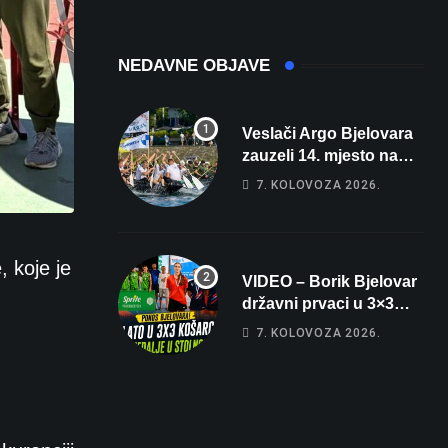
sobe i terasa koja
čak 145,9 dB!
osvaja
NEDAVNE OBJAVE
Veslači Argo Bjelovara
zauzeli 14. mjesto na
brzincu
7. KOLOVOZA 2026.
, koje je
VIDEO – Borik Bjelovar
državni prvaci u 3×3
košarci, Klara Končar je
7. KOLOVOZA 2026.
prvakinja Hrvatske u
stolnom tenisu!