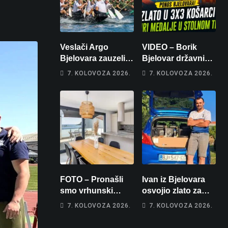
Veslači Argo
VIDEO – Borik
Bjelovara zauzeli
Bjelovar državni
14. mjesto na
prvaci u 3×3
7. KOLOVOZA 2026.
7. KOLOVOZA 2026.
brzincu
košarci, Klara
Končar je
prvakinja Hrvatske
u stolnom tenisu!
FOTO – Pronašli
Ivan iz Bjelovara
smo vrhunski
osvojio zlato za
apartman za
najglasniji audio
7. KOLOVOZA 2026.
7. KOLOVOZA 2026.
odmor: Pogled na
sustav i srušio
more, tri spavaće
osobni rekord od