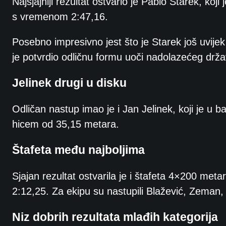
Najsjajniji rezultat ostvario je Pablo Starek, koj
s vremenom 2:47,16.
Posebno impresivno jest što je Starek još uvije
je potvrdio odličnu formu uoči nadolazećeg drž
Jelinek drugi u disku
Odličan nastup imao je i Jan Jelinek, koji je u 
hicem od 35,15 metara.
Štafeta među najboljima
Sjajan rezultat ostvarila je i štafeta 4×200 met
2:12,25. Za ekipu su nastupili Blažević, Zeman,
Niz dobrih rezultata mlađih kategorija