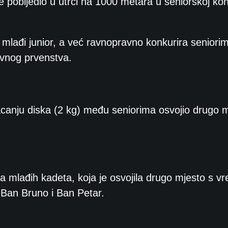
i je pobijedio u utrci na 1000 metara u seniorskoj kon
k mlađi junior, a već ravnopravno konkurira seniori
avnog prvenstva.
bacanju diska (2 kg) među seniorima osvojio drugo 
ara mlađih kadeta, koja je osvojila drugo mjesto s
 Ban Bruno i Ban Petar.