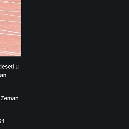
deseti u
ian
n Zeman
94.