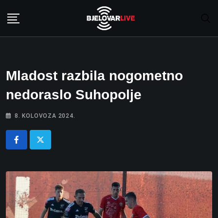
Skip
to
content
Mladost razbila nogometno
nedoraslo Suhopolje
8. KOLOVOZA 2024.