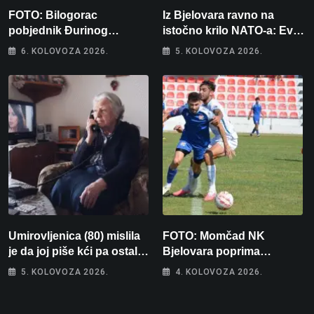
FOTO: Bilogorac
Iz Bjelovara ravno na
pobjednik Đurinog
istočno krilo NATO-a: Evo
memorijala
kamo odlazi 82 hrvatska
6. KOLOVOZA 2026.
5. KOLOVOZA 2026.
vojnika i 6 vojnikinja
Umirovljenica (80) mislila
FOTO: Momčad NK
je da joj piše kći pa ostala
Bjelovara poprima
bez 1000 eura
jesenski izgled
5. KOLOVOZA 2026.
4. KOLOVOZA 2026.