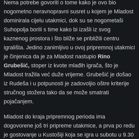
Nema potrebe govoriti o tome kako je ovo bio
nogometno neravnopravni susret u kojem je Mladost
dominirala cijelu utakmici, dok su se nogometaši
Suhopolja borili s time kako bi izašli iz svog
kaznenog prostora i što bliže se približili centru
igrališta. Jedino zanimljivo u ovoj pripremnoj utakmici
je činjenica da je za Mladost nastupio
Rino
Grubešić,
stoper iz kvote mlađih igrača, što je
Mladost tražila već duže vrijeme. Grubešić je došao
iz Rudeša i u potpunosti je zadovoljio oštre kriterije
stručnog stožera tako da se može smatrati
pojačanjem.
Mladost do kraja pripremnog perioda ima
dogovorene još tri pripreme utakmice, a prva po redu
je gostovanje u Kustošiji koja se igra u subotu u 9.30