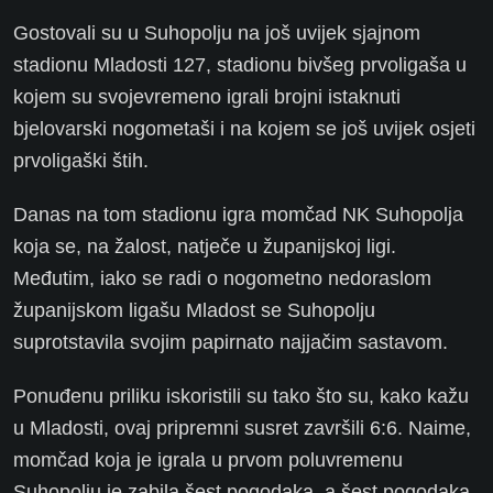
Gostovali su u Suhopolju na još uvijek sjajnom
stadionu Mladosti 127, stadionu bivšeg prvoligaša u
kojem su svojevremeno igrali brojni istaknuti
bjelovarski nogometaši i na kojem se još uvijek osjeti
prvoligaški štih.
Danas na tom stadionu igra momčad NK Suhopolja
koja se, na žalost, natječe u županijskoj ligi.
Međutim, iako se radi o nogometno nedoraslom
županijskom ligašu Mladost se Suhopolju
suprotstavila svojim papirnato najjačim sastavom.
Ponuđenu priliku iskoristili su tako što su, kako kažu
u Mladosti, ovaj pripremni susret završili 6:6. Naime,
momčad koja je igrala u prvom poluvremenu
Suhopolju je zabila šest pogodaka, a šest pogodaka