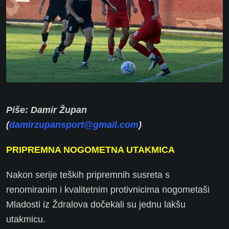
Piše: Damir Župan
(
damirzupansport@gmail.com
)
PRIPREMNA NOGOMETNA UTAKMICA
Nakon serije teških pripremnih susreta s
renomiranim i kvalitetnim protivnicima nogometaši
Mladosti iz Ždralova dočekali su jednu lakšu
utakmicu.