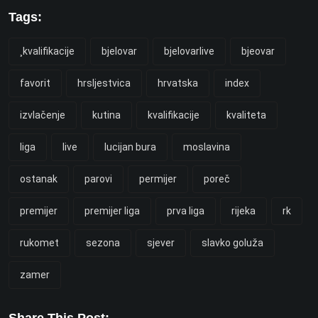
Tags:
¸kvalifikacije
bjelovar
bjelovarlive
bjeovar
favorit
hrsljestvica
hrvatska
index
izvlačenje
kutina
kvalifikacije
kvaliteta
liga
live
lucijan bura
moslavina
ostanak
parovi
permijer
poreč
premijer
premijer liga
prva liga
rijeka
rk
rukomet
sezona
sjever
slavko goluža
zamer