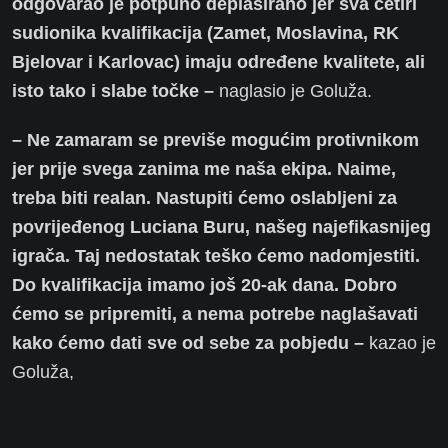
odgovarao je potpuno deplasirano jer sva četiri
sudionika kvalifikacija (Zamet, Moslavina, RK
Bjelovar i Karlovac) imaju određene kvalitete, ali
isto tako i slabe točke –
naglasio je Goluža.
– Ne zamaram se previše mogućim protivnikom
jer prije svega zanima me naša ekipa. Naime,
treba biti realan. Nastupiti ćemo oslabljeni za
povrijeđenog Luciana Buru, našeg najefikasnijeg
igrača. Taj nedostatak teško ćemo nadomjestiti.
Do kvalifikacija imamo još 20-ak dana. Dobro
ćemo se pripremiti, a nema potrebe naglašavati
kako ćemo dati sve od sebe za pobjedu –
kazao je
Goluža,