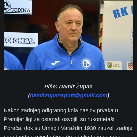
Piše: Damir Župan
(
damirzupansport@gmail.com
)
Nakon zadnjeg odigranog kola naslov prvaka u
Premijer ligi za ostanak osvojili su rukometaši
Poreča, dok su Umag i Varaždin 1930 zauzeli zadnje
i predzadnje mjesto čime će od sljedeće sezone