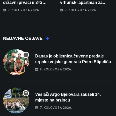
državni prvaci u 3×3
vrhunski apartman za
košarci, Klara Končar je
odmor: Pogled na more, tri
7. KOLOVOZA 2026.
7. KOLOVOZA 2026.
prvakinja Hrvatske u
spavaće sobe i terasa koja
stolnom tenisu!
osvaja
NEDAVNE OBJAVE
Danas je obljetnica čuvene predaje
srpske vojske generalu Petru Stipetiću
8. KOLOVOZA 2026.
Veslači Argo Bjelovara zauzeli 14.
mjesto na brzincu
7. KOLOVOZA 2026.