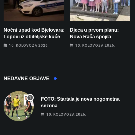
Noćni upad kod Bjelovara:
Djeca u prvom planu:
Lopovi iz obiteljske kuće
Nova Rača spojila
odnijeli novac i zlato
nogomet, programiranje,
10. KOLOVOZA 2026.
10. KOLOVOZA 2026.
engleski i folklor u jedan
projekt
NEDAVNE OBJAVE
FOTO: Startala je nova nogometna
sezona
10. KOLOVOZA 2026.