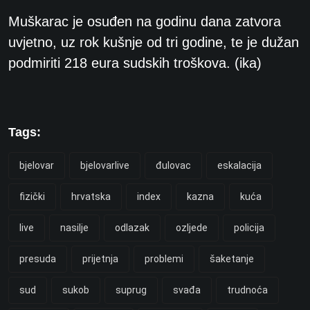
Muškarac je osuđen na godinu dana zatvora
uvjetno, uz rok kušnje od tri godine, te je dužan
podmiriti 218 eura sudskih troškova. (ika)
Tags:
bjelovar
bjelovarlive
đulovac
eskalacija
fizički
hrvatska
index
kazna
kuća
live
nasilje
odlazak
ozljede
policija
presuda
prijetnja
problemi
šaketanje
sud
sukob
suprug
svađa
trudnoća