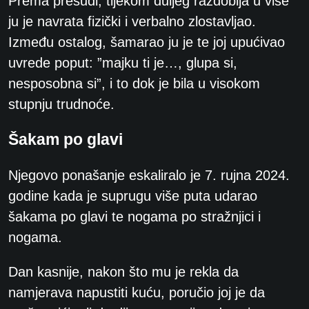
Prema presudi, tijekom duljeg razdoblja u više
ju je navrata fizički i verbalno zlostavljao.
Između ostalog, šamarao ju je te joj upućivao
uvrede poput: ”majku ti je…, glupa si,
nesposobna si”, i to dok je bila u visokom
stupnju trudnoće.
Šakam po glavi
Njegovo ponašanje eskaliralo je 7. rujna 2024.
godine kada je suprugu više puta udarao
šakama po glavi te nogama po stražnjici i
nogama.
Dan kasnije, nakon što mu je rekla da
namjerava napustiti kuću, poručio joj je da