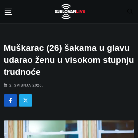
Skip
to
content
Muškarac (26) šakama u glavu
udarao ženu u visokom stupnju
trudnoće
2. SVIBNJA 2026.