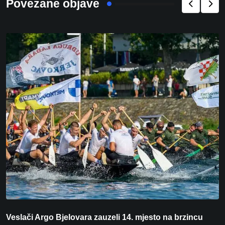
Povezane objave
Veslači Argo Bjelovara zauzeli 14. mjesto na brzincu
V