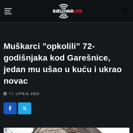
Skip
to
content
Muškarci ”opkolili” 72-
godišnjaka kod Garešnice,
jedan mu ušao u kuću i ukrao
novac
11. LIPNJA 2026.