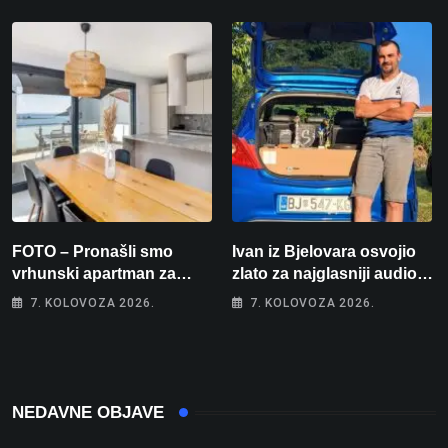
prvakinja Hrvatske u
stolnom tenisu!
FOTO – Pronašli smo
Ivan iz Bjelovara osvojio
vrhunski apartman za
zlato za najglasniji audio
odmor: Pogled na more, tri
sustav i srušio osobni
7. KOLOVOZA 2026.
7. KOLOVOZA 2026.
spavaće sobe i terasa koja
rekord od čak 145,9 dB!
osvaja
NEDAVNE OBJAVE