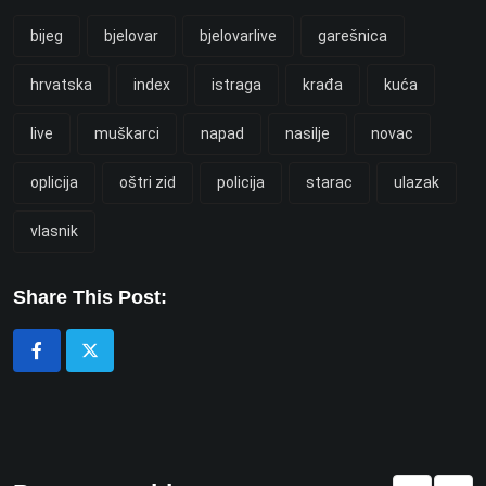
bijeg
bjelovar
bjelovarlive
garešnica
hrvatska
index
istraga
krađa
kuća
live
muškarci
napad
nasilje
novac
oplicija
oštri zid
policija
starac
ulazak
vlasnik
Share This Post: