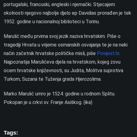
portugalski, francuski, engleski i njemački. Stjecajem
okolnosti njegovo najbolje djelo ep Davidias pronađen je tek
1952. godine u nacionalnoj biblioteci u Torinu.
Marulić među prvima svoj jezik naziva hrvatskim. Piše o
tragediji Hrvata u vrijeme osmanskih osvajanja te je na neki
način začetnik hrvatske političke misli, piše
Povijest.hr
.
Najpoznatija Marulićeva djela na hrvatskom, kojeg zovu
ocem
hrvatske književnost
i
,
su Judita, Molitva suprotiva
Turkom, Suzana te Tuženja grada Hjerozolima.
Marko Marulić umro je 1524. godine u rodnom Splitu.
Pokopan je u crkvi sv. Franje Asiškog. (ika)
Tags: