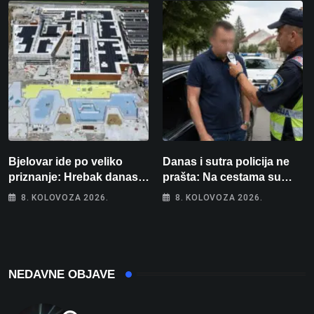
intenzivnoj
Bjelovar ide po veliko
Danas i sutra policija ne
priznanje: Hrebak danas u
prašta: Na cestama su
Parizu predstavlja
posebno na meti ovi
8. KOLOVOZA 2026.
8. KOLOVOZA 2026.
Wellovar za domaćina
prekršaji
Europskog prvenstva
NEDAVNE OBJAVE