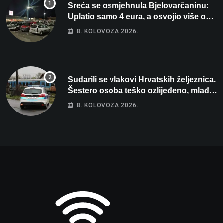
Sreća se osmjehnula Bjelovarčaninu:
Uplatio samo 4 eura, a osvojio više od
80 tisuća eura
8. KOLOVOZA 2026.
Sudarili se vlakovi Hrvatskih željeznica.
Šestero osoba teško ozlijeđeno, mlađa
žena na intenzivnoj
8. KOLOVOZA 2026.