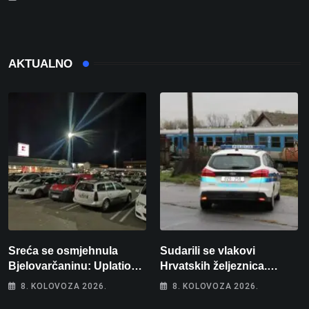
AKTUALNO
Sreća se osmjehnula
Sudarili se vlakovi
Bjelovarčaninu: Uplatio
Hrvatskih željeznica.
samo 4 eura, a osvojio
Šestero osoba teško
8. KOLOVOZA 2026.
8. KOLOVOZA 2026.
više od 80 tisuća eura
ozlijeđeno, mlađa žena na