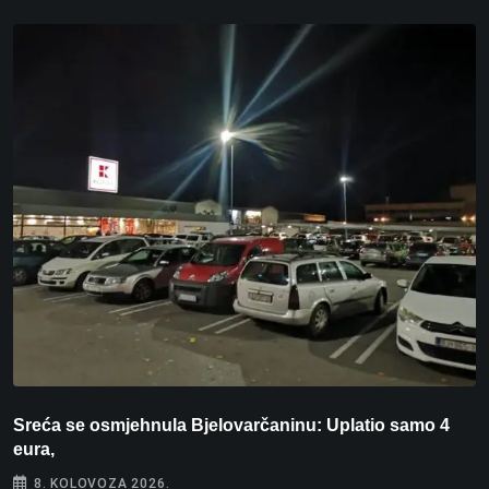
Sreća se osmjehnula Bjelovarčaninu: Uplatio samo 4
S
eura,
t
8. KOLOVOZA 2026.