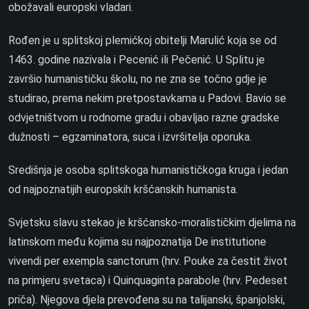
obožavali europski vladari.
Rođen je u splitskoj plemićkoj obitelji Marulić koja se od
1463. godine nazivala i Pecenić ili Pečenić. U Splitu je
završio humanističku školu, no ne zna se točno gdje je
studirao, prema nekim pretpostavkama u Padovi. Bavio se
odvjetništvom u rodnome gradu i obavljao razne gradske
dužnosti – egzaminatora, suca i izvršitelja oporuka.
Središnja je osoba splitskoga humanističkoga kruga i jedan
od najpoznatijih europskih kršćanskih humanista.
Svjetsku slavu stekao je kršćansko-moralističkim djelima na
latinskom među kojima su najpoznatija
De institutione
vivendi per exempla sanctorum
(hrv.
Pouke za čestit život
na primjeru svetaca
) i
Quinquaginta parabole
(hrv.
Pedeset
priča
). Njegova djela prevođena su na talijanski, španjolski,