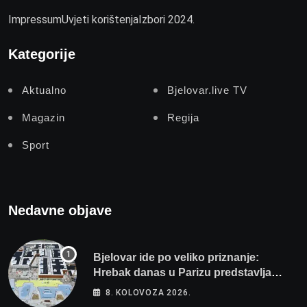
Impressum
Uvjeti korištenja
Izbori 2024.
Kategorije
Aktualno
Bjelovar.live TV
Magazin
Regija
Sport
Nedavne objave
Bjelovar ide po veliko priznanje:
Hrebak danas u Parizu predstavlja
Wellovar za domaćina Europskog
8. KOLOVOZA 2026.
prvenstva