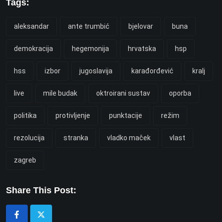
Tags:
aleksandar
ante trumbić
bjelovar
buna
demokracija
hegemonija
hrvatska
hsp
hss
izbor
jugoslavija
karađorđević
kralj
live
mile budak
oktroirani sustav
oporba
politika
protivljenje
punktacije
režim
rezolucija
stranka
vladko maček
vlast
zagreb
Share This Post: