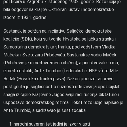
političara u Zagrebu 7. studenog 1932. godine. Rezolucija je
bila odgovor na kraljev Oktroirani ustav i nedemokratske
izbore iz 1931. godine.
Sastanak je održan na inicijativu Seljačko-demokratske
koalicije (SDK), koju su tvorile Hrvatska seljačka stranka i
Samostalna demokratska stranka, pod vodstvom Vladka
Mačeka i Svetozara Pribčevića. Sastanak je vodio Maček
(Pribičević je u međuvremenu uhićen), a priustvovali su mu,
između ostalih, Ante Trumbić (federalist iz HSS-a) te Mile
Budak (Hrvatska stranka prava). Nakon poduže rasprave
postignuta je suglasnost o nužnosti udruživanja opozicijskih
snaga iz cijele Kraljevine Jugoslavije radi rušenja diktature i
uspostave demokratskog režima. Tekst rezolucije napisao je
Ante Trumbić, a sadržavao je šest točaka:
narodni suverenitet jedini je izvor vlasti