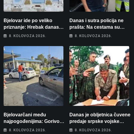
Bjelovar ide po veliko
Danas i sutra policija ne
priznanje: Hrebak danas u
prašta: Na cestama su
Parizu predstavlja
posebno na meti ovi
8. KOLOVOZA 2026.
8. KOLOVOZA 2026.
Wellovar za domaćina
prekršaji
Europskog prvenstva
Bjelovarčani među
Danas je obljetnica čuvene
najpogođenijima: Gorivo
predaje srpske vojske
im pojede gotovo 6 posto
generalu Petru Stipetiću
8. KOLOVOZA 2026.
8. KOLOVOZA 2026.