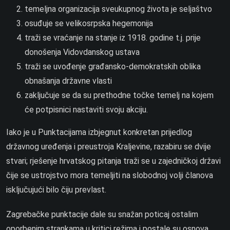
temeljna organizacija sveukupnog života je seljaštvo
osuđuje se velikosrpska hegemonija
traži se vraćanje na stanje iz 1918. godine t.j. prije
donošenja Vidovdanskog ustava
traži se uvođenje građansko-demokratskih oblika
obnašanja državne vlasti
zaključuje se da su prethodne točke temelj na kojem
će potpisnici nastaviti svoju akciju.
Iako je u Punktacijama izbjegnut konkretan prijedlog
državnog uređenja i preustroja Kraljevine, razabiru se dvije
stvari; rješenje hrvatskog pitanja traži se u zajedničkoj državi
čije se ustrojstvo mora temeljiti na slobodnoj volji članova
isključujući bilo čiju prevlast.
Zagrebačke punktacije dale su snažan poticaj ostalim
oporbenim strankama u kritici režima i postale su osnova