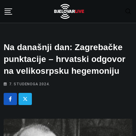
Skip
to
content
Na današnji dan: Zagrebačke
punktacije – hrvatski odgovor
na velikosrpsku hegemoniju
7. STUDENOGA 2024.