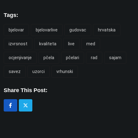
Tags:
bjelovar
bjelovarlive
gudovac
hrvatska
izvrsnost
kvaliteta
live
med
ocjenjivanje
pčela
pčelari
rad
sajam
savez
uzorci
vrhunski
Share This Post: