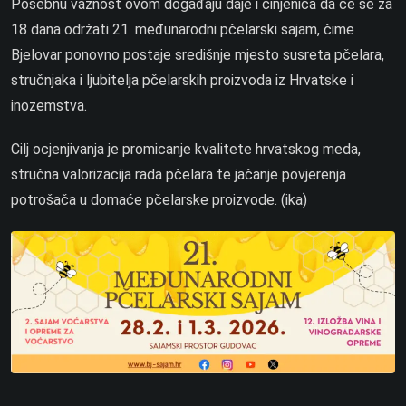
Posebnu važnost ovom događaju daje i činjenica da će se za
18 dana održati 21. međunarodni pčelarski sajam, čime
Bjelovar ponovno postaje središnje mjesto susreta pčelara,
stručnjaka i ljubitelja pčelarskih proizvoda iz Hrvatske i
inozemstva.
Cilj ocjenjivanja je promicanje kvalitete hrvatskog meda,
stručna valorizacija rada pčelara te jačanje povjerenja
potrošača u domaće pčelarske proizvode. (ika)