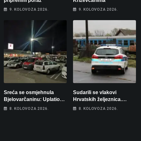
pripremni poraz
Križevčanima
9. KOLOVOZA 2026.
9. KOLOVOZA 2026.
Sreća se osmjehnula
Sudarili se vlakovi
Bjelovarčaninu: Uplatio
Hrvatskih željeznica.
samo 4 eura, a osvojio
Šestero osoba teško
8. KOLOVOZA 2026.
8. KOLOVOZA 2026.
više od 80 tisuća eura
ozlijeđeno, mlađa žena na
intenzivnoj