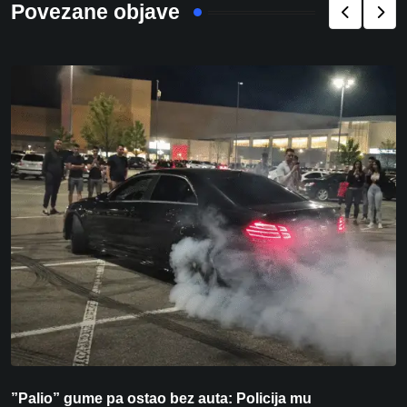
Povezane objave
”Palio” gume pa ostao bez auta: Policija mu
P