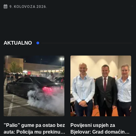
j
9. KOLOVOZA 2026.
AKTUALNO
”Palio” gume pa ostao bez
Povijesni uspjeh za
auta: Policija mu prekinula
Bjelovar: Grad domaćin