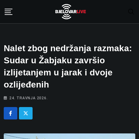
Skip
to
content
Nalet zbog nedržanja razmaka:
Sudar u Žabjaku završio
izlijetanjem u jarak i dvoje
ozlijeđenih
24. TRAVNJA 2026.