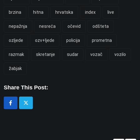
brzina
hitna
hrvatska
index
live
nepažnja
nesreća
očevid
odšteta
ozljede
ozv+ljede
policija
prometna
razmak
skretanje
sudar
vozač
vozilo
žabjak
Share This Post: