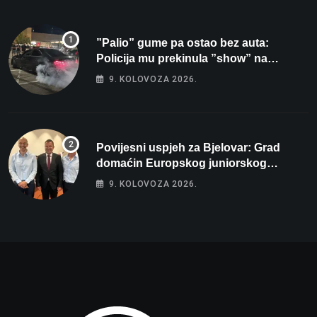
”Palio” gume pa ostao bez auta:
Policija mu prekinula ”show” na
parkingu u Bjelovaru
9. KOLOVOZA 2026.
Povijesni uspjeh za Bjelovar: Grad
domaćin Europskog juniorskog
prvenstva u plivanju 2027!
9. KOLOVOZA 2026.