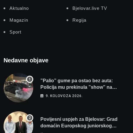
Aktualno
Bjelovar.live TV
Magazin
Regija
Sport
Nedavne objave
”Palio” gume pa ostao bez auta:
Policija mu prekinula ”show” na
parkingu u Bjelovaru
9. KOLOVOZA 2026.
Povijesni uspjeh za Bjelovar: Grad
domaćin Europskog juniorskog
prvenstva u plivanju 2027!