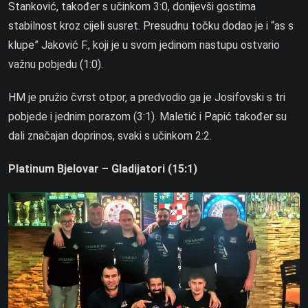
Stanković, također s učinkom 3:0, donijevši gostima
stabilnost kroz cijeli susret. Presudnu točku dodao je i “as s
klupe” Jaković F., koji je u svom jedinom nastupu ostvario
važnu pobjedu (1:0).
HM je pružio čvrst otpor, a predvodio ga je Josifovski s tri
pobjede i jednim porazom (3:1). Maletić i Papić također su
dali značajan doprinos, svaki s učinkom 2:2.
Platinum Bjelovar – Gladijatori (15:1)