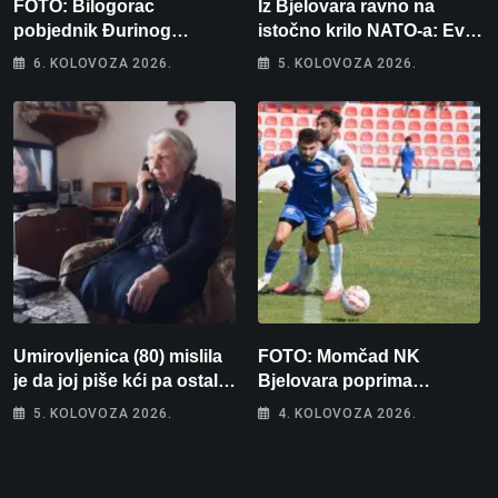
FOTO: Bilogorac
Iz Bjelovara ravno na
pobjednik Đurinog
istočno krilo NATO-a: Evo
memorijala
kamo odlazi 82 hrvatska
6. KOLOVOZA 2026.
5. KOLOVOZA 2026.
vojnika i 6 vojnikinja
Umirovljenica (80) mislila
FOTO: Momčad NK
je da joj piše kći pa ostala
Bjelovara poprima
bez 1000 eura
jesenski izgled
5. KOLOVOZA 2026.
4. KOLOVOZA 2026.