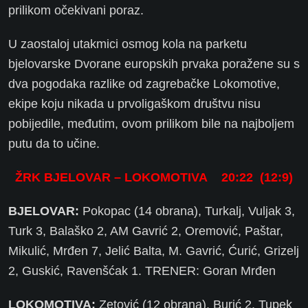
prilikom očekivani poraz.
U zaostaloj utakmici osmog kola na parketu
bjelovarske Dvorane europskih prvaka poražene su s
dva pogodaka razlike od zagrebačke Lokomotive,
ekipe koju nikada u prvoligaškom društvu nisu
pobijedile, međutim, ovom prilikom bile na najboljem
putu da to učine.
ŽRK BJELOVAR – LOKOMOTIVA 20:22 (12:9)
BJELOVAR:
Pokopac (14 obrana), Turkalj, Vuljak 3,
Turk 3, Balaško 2, AM Gavrić 2, Oremović, Paštar,
Mikulić, Mrđen 7, Jelić Balta, M. Gavrić, Ćurić, Grizelj
2, Guskić, Ravenšćak 1. TRENER: Goran Mrđen
LOKOMOTIVA:
Zetović (12 obrana), Burić 2, Tupek