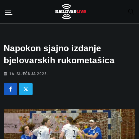
Skip
to
content
Napokon sjajno izdanje
bjelovarskih rukometašica
16. SIJEČNJA 2025.