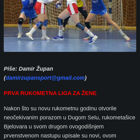
Piše: Damir Župan
(
damirzupansport@gmail.com
)
PRVA RUKOMETNA LIGA ZA ŽENE
Nakon što su novu rukometnu godinu otvorile
neočekivanim porazom u Dugom Selu, rukometašice
Bjelovara u svom drugom ovogodišnjem
prvenstvenom nastupu upisale su novi, ovom