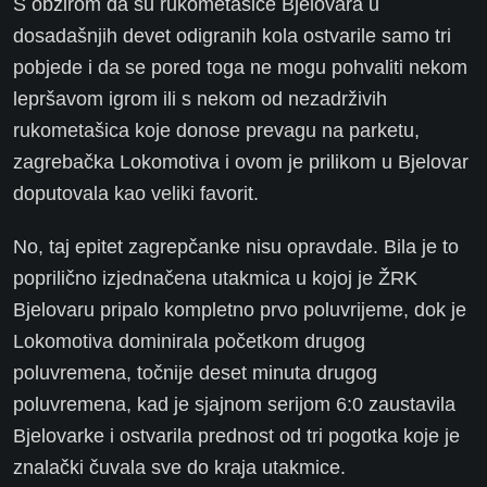
S obzirom da su rukometašice Bjelovara u
dosadašnjih devet odigranih kola ostvarile samo tri
pobjede i da se pored toga ne mogu pohvaliti nekom
lepršavom igrom ili s nekom od nezadrživih
rukometašica koje donose prevagu na parketu,
zagrebačka Lokomotiva i ovom je prilikom u Bjelovar
doputovala kao veliki favorit.
No, taj epitet zagrepčanke nisu opravdale. Bila je to
poprilično izjednačena utakmica u kojoj je ŽRK
Bjelovaru pripalo kompletno prvo poluvrijeme, dok je
Lokomotiva dominirala početkom drugog
poluvremena, točnije deset minuta drugog
poluvremena, kad je sjajnom serijom 6:0 zaustavila
Bjelovarke i ostvarila prednost od tri pogotka koje je
znalački čuvala sve do kraja utakmice.