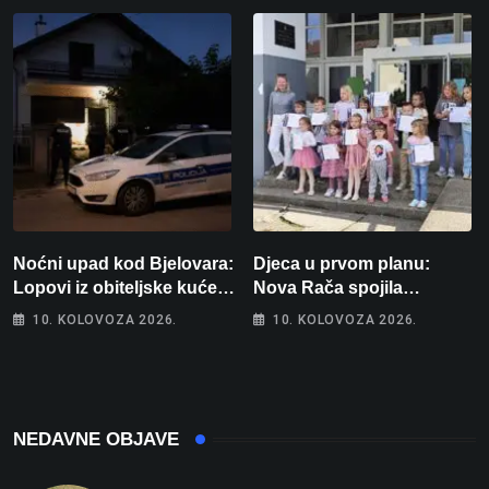
Noćni upad kod Bjelovara:
Djeca u prvom planu:
Lopovi iz obiteljske kuće
Nova Rača spojila
odnijeli novac i zlato
nogomet, programiranje,
10. KOLOVOZA 2026.
10. KOLOVOZA 2026.
engleski i folklor u jedan
projekt
NEDAVNE OBJAVE