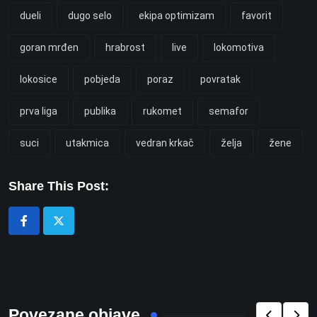
dueli
dugo selo
ekipa optimizam
favorit
goran mrđen
hrabrost
live
lokomotiva
lokosice
pobjeda
poraz
povratak
prva liga
publika
rukomet
semafor
suci
utakmica
vedran krkač
želja
žene
Share This Post:
Povezane objave