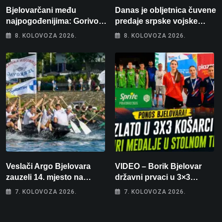
Bjelovarčani među
Danas je obljetnica čuvene
najpogođenijima: Gorivo
predaje srpske vojske
im pojede gotovo 6 posto
generalu Petru Stipetiću
8. KOLOVOZA 2026.
8. KOLOVOZA 2026.
plaće
Veslači Argo Bjelovara
VIDEO – Borik Bjelovar
zauzeli 14. mjesto na
državni prvaci u 3×3
brzincu
košarci, Klara Končar je
7. KOLOVOZA 2026.
7. KOLOVOZA 2026.
prvakinja Hrvatske u
stolnom tenisu!