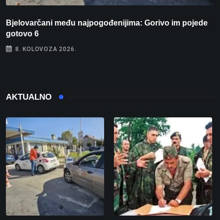
D
Bjelovarčani među najpogođenijima: Gorivo im pojede
g
gotovo 6
8. KOLOVOZA 2026.
AKTUALNO