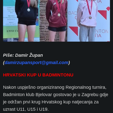
Piše: Damir Župan
(
damirzupansport@gmail.com
)
HRVATSKI KUP U BADMINTONU
Nakon uspješno organiziranog Regionalnog turnira,
Badminton klub Bjelovar gostovao je u Zagrebu gdje
je održan prvi krug Hrvatskog kup natjecanja za
uzrast U11, U15 i U19.