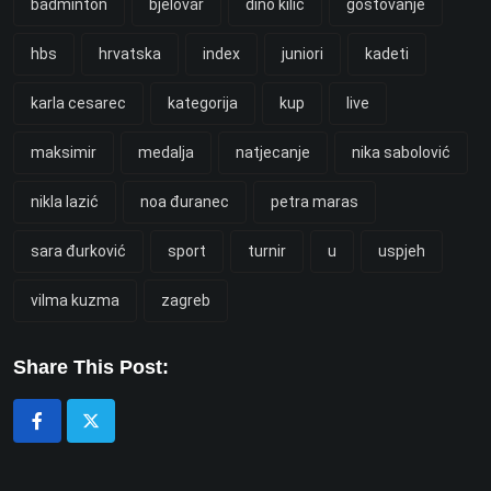
badminton
bjelovar
dino kilić
gostovanje
hbs
hrvatska
index
juniori
kadeti
karla cesarec
kategorija
kup
live
maksimir
medalja
natjecanje
nika sabolović
nikla lazić
noa đuranec
petra maras
sara đurković
sport
turnir
u
uspjeh
vilma kuzma
zagreb
Share This Post: