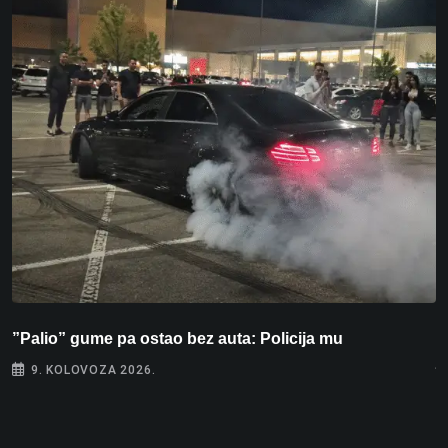
”Palio” gume pa ostao bez auta: Policija mu
P
j
9. KOLOVOZA 2026.