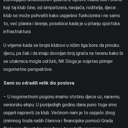
koji taj klub čine, od simpatizera, navijača, roditelja, djece…
klub se može pohvaliti kako uspješno funkcionira i ne samo
to, već planira i širenje, posebice kada je u pitanju sportska
infrastruktura.
U vrijeme kada se brojni klubovi u nižim liga bore da privuku
djecu, pa čak i da imaju dovoljan broj igrača na terenu kako bi
se utakmica mogla održati, NK Sloga je svijetao primjer
nogometne perspektive.
Sami su odradili velik dio poslova
– U nogometnom pogonu imamo stotinu djece uz, naravno,
seniorsku ekipu. U posljednjih godinu dana puno toga smo
uspjeli napraviti za klub. Većinom nam je to uspjelo zbog
iznimnog truda naših članova i financijske pomoći Grada