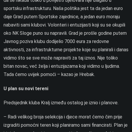
da se nikada toliko u povijesti Bjelovara nije ulagalo u
sportsku infrastrukturu. Naša politika jest ta da jedan euro
daje Grad putem Sportske zajednice, a jedan euro moraju
nabaviti sami klubovi. Volonteri i entuzijasti koji su se okupili
oko NK Sloge puno su napravili. Grad je prošle godine putem
Javnog poziva klubu dodijelio 7000 eura za redovne
aktivnosti, za infrastrukturne projekte koje su planirali i danas
vidimo što se sve može napraviti za taj iznos. Nije toliko
bitan novac, već želja i entuzijazama koji vidimo u ljudima.
Tada ćemo uvijek pomoći – kazao je Hrebak.
U plan su novi tereni
Predsjednik kluba Kralj između ostalog je iznio i planove.
– Radi velikog broja selekcija i djece morat ćemo čim prije
izgraditi pomoćni teren koji planiramo sami financirati. Plan je