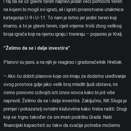
i taj da se uz glavni teren napravi jedan veći pomoćni teren
na kojem bi mogli svi igrati, ali i igrati prvenstvene utakmice
kategorija U-9 i U-11. To nam je bitno jer jedini teren koji
imamo, a to je glavni teren, cijeli vrijeme troši zbog velikog
broja igrača koji na njemu igraju i treniraju – pojasnio je Kralj.
”Želimo da se i dalje investira”
Planovi su jasni, a na njih je reagirao i gradonačelnik Hrebak.
– Ako ću dobiti planove koje oni imaju za dodatno uređivanje
ovog prostora gdje jako velik broj mladih ljudi obitava, mi
ćemo ponovno izdvojiti isti iznos novca kako bi još više
napravili. Želimo da se i dalje investira. Zaključno, NK Sloga je
primjer i pokazatelj ostalim klubovima kako treba raditi. Drugi
koji se trgnu također će oni imati podršku Grada. Naši
financijski kapaciteti su takvi da svačije potrebe možemo