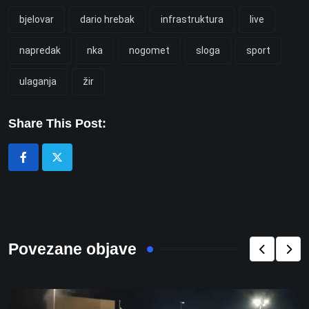
bjelovar
dario hrebak
infrastruktura
live
napredak
nka
nogomet
sloga
sport
ulaganja
žir
Share This Post:
Povezane objave