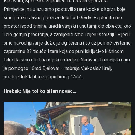
Bjelovara, Sportske zajednice te ostalih sponzora.
Primjerice, na ulazu smo postavili stare kocke s korza koje
smo putem Javnog poziva dobili od Grada. Popločili smo
prostor ispod tribine, uredili vanjski i unutarnji dio objekta, kao
i dio gornjih prostorija, a zamijeniti smo i cijelu stolariju. Riješili
smo navodnjavanje duž cijelog terena i to uz pomoć cisterne
zapremine 33 tisuće litara koja se puni isključivo kišnicom
tako da smo i tu financijski uštedjeli. Naravno, financijski nam
je pomogao i Grad Bjelovar – nabraja Vjekoslav Kralj,
predsjednik kluba iz popularnog ”Žira”.
Hrebak: Nije toliko bitan novac…