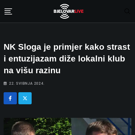
Skip
to
content
NK Sloga je primjer kako strast
i entuzijazam diže lokalni klub
na višu razinu
22. SVIBNJA 2024.