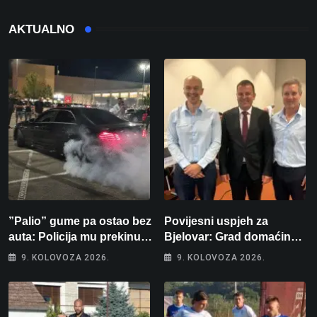
AKTUALNO
”Palio” gume pa ostao bez
Povijesni uspjeh za
auta: Policija mu prekinula
Bjelovar: Grad domaćin
”show” na parkingu u
Europskog juniorskog
9. KOLOVOZA 2026.
9. KOLOVOZA 2026.
Bjelovaru
prvenstva u plivanju 2027!