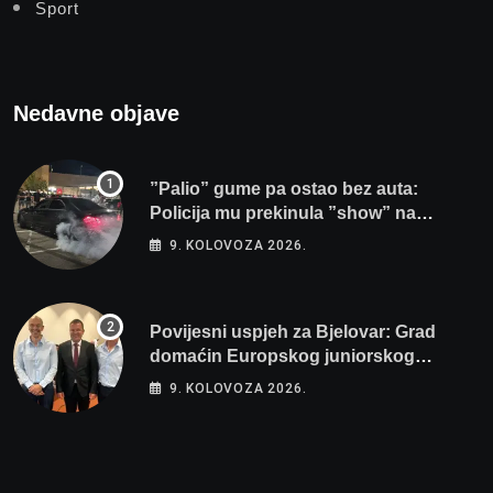
Sport
Nedavne objave
”Palio” gume pa ostao bez auta:
Policija mu prekinula ”show” na
parkingu u Bjelovaru
9. KOLOVOZA 2026.
Povijesni uspjeh za Bjelovar: Grad
domaćin Europskog juniorskog
prvenstva u plivanju 2027!
9. KOLOVOZA 2026.