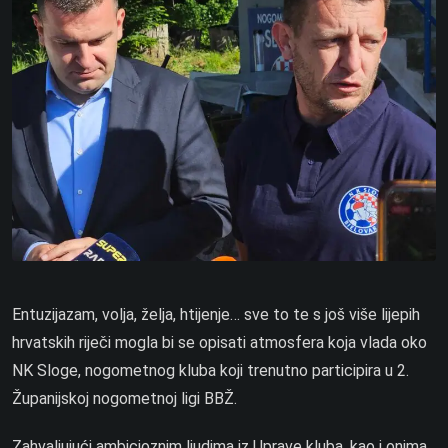
Entuzijazam, volja, želja, htijenje… sve to te s još više lijepih
hrvatskih riječi mogla bi se opisati atmosfera koja vlada oko
NK Sloge, nogometnog kluba koji trenutno participira u 2.
Županijskoj nogometnoj ligi BBŽ.
Zahvaljujući ambicioznim ljudima iz Uprave kluba, kao i onima