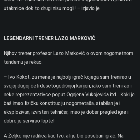
utakmice dok to drugi nisu mogli! – izjavio je.
LEGENDARNI TRENER LAZO MARKOVIĆ
Njihov trener profesor Lazo Marković o ovom nogometnom
tandemu je rekao:
– Ivo Kokot, za mene je najbolji igrač kojega sam trenirao u
svojoj dugoj četrdesetogodišnjoj karijeri, iako sam trenirao i
neke reprezentativce poput Ognjena Vukojevića itd… Koki je
baš imao fizičku konstituciju nogometaša, stabilan je i
eksplozivan, izvrstan tehničar, imao je dobar pregled igre i
dobro je servirao lopte!
A Željko nije radilica kao Ivo, ali je bio poseban igrač. Na