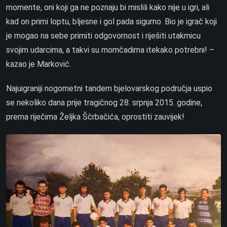
momente, oni koji ga ne poznaju bi mislili kako nije u igri, ali
kad on primi loptu, bljesne i gol pada sigurno. Bio je igrač koji
je mogao na sebe primiti odgovornost i riješiti utakmicu
svojim udarcima, a takvi su momčadima itekako potrebni! –
kazao je Marković.
Najuigraniji nogometni tandem bjelovarskog područja uspio
se nekoliko dana prije tragičnog 28. srpnja 2015. godine,
prema riječima Željka Ščrbačića, oprostiti zauvijek!