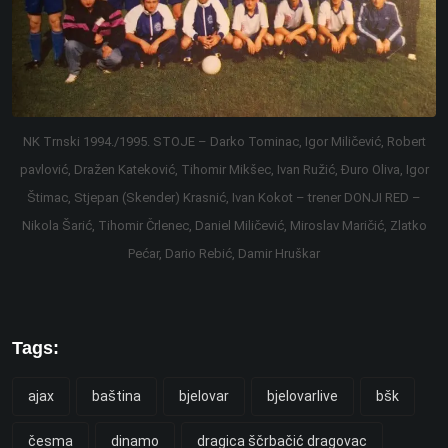
NK Trnski 1994./1995. STOJE – Darko Tominac, Igor Miličević, Robert
pavlović, Dražen Kateković, Tihomir Mikšec, Ivan Ružić, Đuro Oliva, Igor
Štimac, Stjepan (Skender) Krasnić, Ivan Kokot – trener DONJI RED –
Nikola Šarić, Tihomir Črlenec, Daniel Miličević, Miroslav Maričić, Zlatko
Pećar, Dario Rebić, Damir Hruškar
Tags:
ajax
baština
bjelovar
bjelovarlive
bšk
česma
dinamo
dragica ščrbačić dragovac