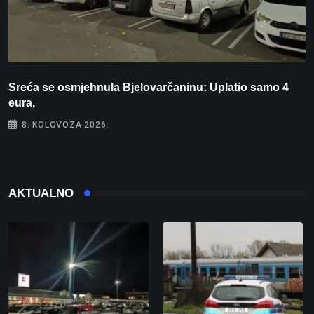
Sreća se osmjehnula Bjelovarčaninu: Uplatio samo 4
S
eura,
t
8. KOLOVOZA 2026.
AKTUALNO