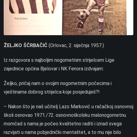
ŽELJKO ŠČRBAČIĆ
(Orlovac, 2. siječnja 1957.)
Iz razgovora s najboljim nogometnim strijelcem Lige
zajednice općina Bjelovar i NK Fenora izdvajam:
Željko, pričaj nam o svojim nogometnim počecima i
vještinama dobrog strijelca koje posjeduješ?!
– Nakon što je naš učitelj Lazo Marković u račačkoj osnovnoj
školi osnovao 1971./72. osnovnoškolsku malonogometnu
momčad s nama je počeo kvalitetno raditi i iznad svega
razvijati u nama pobjednički mentalitet, a to mu nije bilo