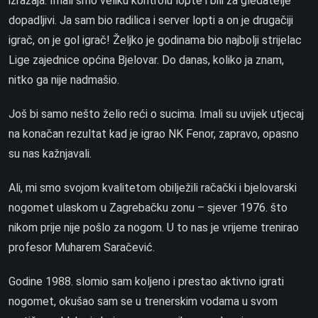
izražaja. Imali smo veliku kontrolu lopte i bili za gledatelje
dopadljivi. Ja sam bio radilica i server lopti a on je drugačiji
igrač, on je gol igrač! Željko je godinama bio najbolji strijelac
Lige zajednice općina Bjelovar. Do danas, koliko ja znam,
nitko ga nije nadmašio.
Još bi samo nešto želio reći o sucima. Imali su uvijek utjecaj
na konačan rezultat kad je igrao NK Fenor, zapravo, opasno
su nas kažnjavali.
Ali, mi smo svojom kvalitetom obilježili račački i bjelovarski
nogomet ulaskom u Zagrebačku zonu – sjever 1976. što
nikom prije nije pošlo za nogom. U to nas je vrijeme trenirao
profesor Muharem Saračević.
Godine 1988. slomio sam koljeno i prestao aktivno igrati
nogomet, okušao sam se u trenerskim vodama u svom