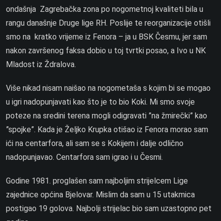
ondašnja Zagrebačka zona po nogometnoj kvaliteti bila u
rangu današnje Druge lige RH. Poslije te reorganizacije otišli
smo na kratko vrijeme iz Fenora – ja u BSK Česmu, jer sam
nakon završenog faksa dobio u toj tvrtki posao, a Ivo u NK
Mladost iz Ždralova.
Više nikad nisam naišao na nogometaša s kojim bi se mogao
u igri nadopunjavati kao što je to bio Koki. Mi smo svoje
poteze na sredini terena mogli odigravati ”na žmirečki” kao
”spojke”. Kada je Željko Krupka otišao iz Fenora morao sam
ići na centarfora, ali sam se s Kokijem i dalje odlično
nadopunjavao. Centarfora sam igrao i u Česmi.
Godine 1981. proglašen sam najboljim strijelcem Lige
zajednice općina Bjelovar. Mislim da sam u 15 utakmica
postigao 19 golova. Najbolji strijelac bio sam uzastopno pet