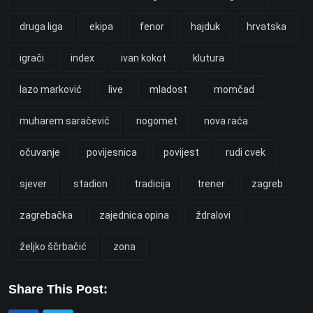
druga liga
ekipa
fenor
hajduk
hrvatska
igrači
index
ivan kokot
klutura
lazo marković
live
mladost
momčad
muharem saračević
nogomet
nova raća
očuvanje
povijesnica
povijest
rudi cvek
sjever
stadion
tradicija
trener
zagreb
zagrebačka
zajednica opina
ždralovi
željko ščrbačić
zona
Share This Post: