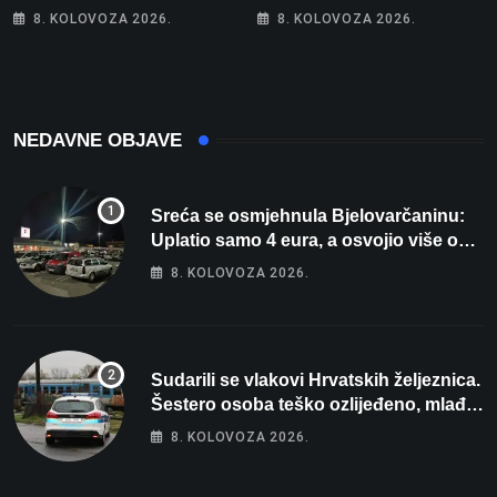
Parizu predstavlja
posebno na meti ovi
8. KOLOVOZA 2026.
8. KOLOVOZA 2026.
Wellovar za domaćina
prekršaji
Europskog prvenstva
NEDAVNE OBJAVE
Sreća se osmjehnula Bjelovarčaninu:
Uplatio samo 4 eura, a osvojio više od
80 tisuća eura
8. KOLOVOZA 2026.
Sudarili se vlakovi Hrvatskih željeznica.
Šestero osoba teško ozlijeđeno, mlađa
žena na intenzivnoj
8. KOLOVOZA 2026.