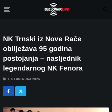
Skip
to
content
NK Trnski iz Nove Rače
obilježava 95 godina
postojanja – nasljednik
legendarnog NK Fenora
1. STUDENOGA 2025.