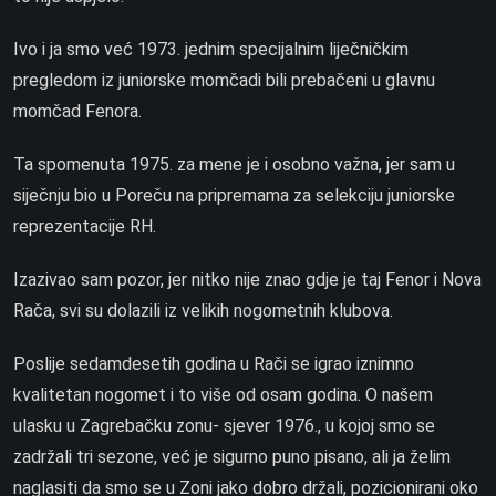
Ivo i ja smo već 1973. jednim specijalnim liječničkim
pregledom iz juniorske momčadi bili prebačeni u glavnu
momčad Fenora.
Ta spomenuta 1975. za mene je i osobno važna, jer sam u
siječnju bio u Poreču na pripremama za selekciju juniorske
reprezentacije RH.
Izazivao sam pozor, jer nitko nije znao gdje je taj Fenor i Nova
Rača, svi su dolazili iz velikih nogometnih klubova.
Poslije sedamdesetih godina u Rači se igrao iznimno
kvalitetan nogomet i to više od osam godina. O našem
ulasku u Zagrebačku zonu- sjever 1976., u kojoj smo se
zadržali tri sezone, već je sigurno puno pisano, ali ja želim
naglasiti da smo se u Zoni jako dobro držali, pozicionirani oko