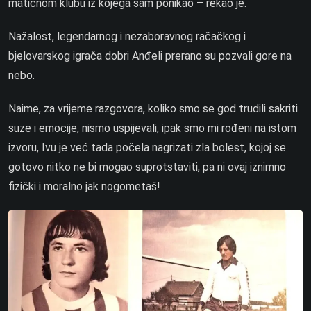
matičnom klubu iz kojega sam ponikao – rekao je.
Nažalost, legendarnog i nezaboravnog račačkog i
bjelovarskog igrača dobri Anđeli prerano su pozvali gore na
nebo.
Naime, za vrijeme razgovora, koliko smo se god trudili sakriti
suze i emocije, nismo uspijevali, ipak smo mi rođeni na istom
izvoru, Ivu je već tada počela nagrizati zla bolest, kojoj se
gotovo nitko ne bi mogao suprotstaviti, pa ni ovaj iznimno
fizički i moralno jak nogometaš!