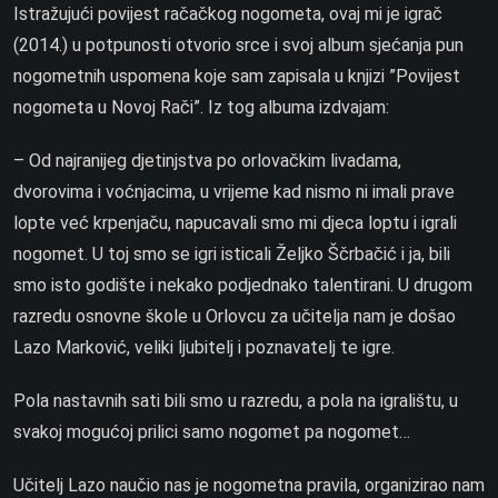
Istražujući povijest račačkog nogometa, ovaj mi je igrač
(2014.) u potpunosti otvorio srce i svoj album sjećanja pun
nogometnih uspomena koje sam zapisala u knjizi ”Povijest
nogometa u Novoj Rači”. Iz tog albuma izdvajam:
– Od najranijeg djetinjstva po orlovačkim livadama,
dvorovima i voćnjacima, u vrijeme kad nismo ni imali prave
lopte već krpenjaču, napucavali smo mi djeca loptu i igrali
nogomet. U toj smo se igri isticali Željko Ščrbačić i ja, bili
smo isto godište i nekako podjednako talentirani. U drugom
razredu osnovne škole u Orlovcu za učitelja nam je došao
Lazo Marković, veliki ljubitelj i poznavatelj te igre.
Pola nastavnih sati bili smo u razredu, a pola na igralištu, u
svakoj mogućoj prilici samo nogomet pa nogomet…
Učitelj Lazo naučio nas je nogometna pravila, organizirao nam