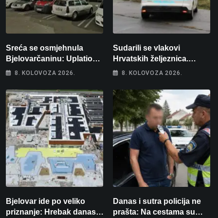
Sreća se osmjehnula
Sudarili se vlakovi
Bjelovarčaninu: Uplatio
Hrvatskih željeznica.
samo 4 eura, a osvojio
Šestero osoba teško
8. KOLOVOZA 2026.
8. KOLOVOZA 2026.
više od 80 tisuća eura
ozlijeđeno, mlađa žena na
intenzivnoj
Bjelovar ide po veliko
Danas i sutra policija ne
priznanje: Hrebak danas u
prašta: Na cestama su