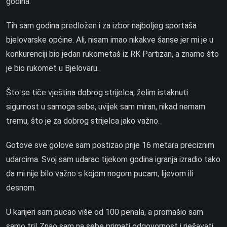
godina.
Tih sam godina predložen i za izbor najboljeg sportaša
bjelovarske općine. Ali, nisam imao nikakve šanse jer mi je u
konkurenciji bio jedan rukometaš iz RK Partizan, a znamo što
je bio rukomet u Bjelovaru.
Što se tiče vještina dobrog strijelca, želim istaknuti
sigurnost u samoga sebe, uvijek sam miran, nikad nemam
tremu, što je za dobrog strijelca jako važno.
Gotove sve golove sam postizao prije 16 metara preciznim
udarcima. Svoj sam udarac tijekom godina igranja izradio tako
da mi nije bilo važno s kojom nogom pucam, lijevom ili
desnom.
U karijeri sam pucao više od 100 penala, a promašio sam
samo tri! Znao sam na sebe primati odgovornost i rješavati