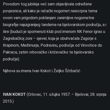
Povodom tog jubileja već sam objavljivala određene
povjesnice, ali kako je račački nogomet neiscrpna tema
ovom vam prigodom poklanjam zanimljive nogometne
biografije najuigranijeg tandema na bjelovarskom području, a i
šire (budući je spomenuti klub pod imenom NK Fenor igrao u
Zagrebačkoj zoni – sjever, koja je obuhvaćala Zagorje s
Krapinom, Međimurje, Podravinu, područje od Virovitice do
Pakraca, zatim vrbovačko i križevačko te bjelovarsko
područje).
Njihova su imena Ivan Kokot i Željko Ščrbačić.
IVAN KOKOT
(Orlovac, 11. ožujka 1957. – Bjelovar, 28. srpnja
2015.)