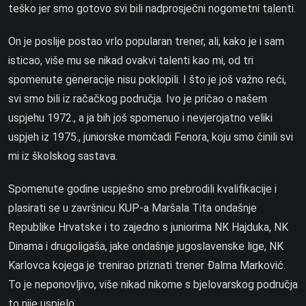
teško jer smo gotovo svi bili nadprosječni nogometni talenti.
On je poslije postao vrlo popularan trener, ali, kako je i sam
isticao, više mu se nikad ovakvi talenti kao mi, od tri
spomenute generacije nisu poklopili. I što je još važno reći,
svi smo bili iz račačkog područja. Ivo je pričao o našem
uspjehu 1972., a ja bih još spomenuo i nevjerojatno veliki
uspjeh iz 1975., juniorske momčadi Fenora, koju smo činili svi
mi iz školskog sastava.
Spomenute godine uspješno smo prebrodili kvalifikacije i
plasirati se u završnicu KUP-a Maršala Tita ondašnje
Republike Hrvatske i to zajedno s juniorima NK Hajduka, NK
Dinama i drugoligaša, jake ondašnje jugoslavenske lige, NK
Karlovca kojega je trenirao priznati trener Đalma Marković.
To je neponovljivo, više nikad nikome s bjelovarskog područja
to nije uspjelo.