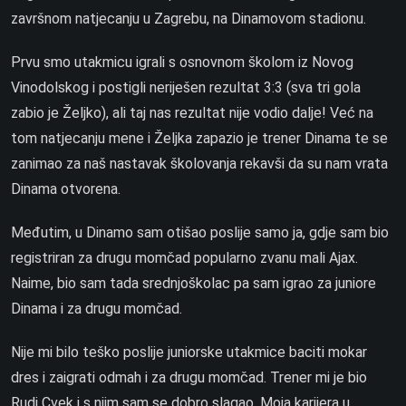
završnom natjecanju u Zagrebu, na Dinamovom stadionu.
Prvu smo utakmicu igrali s osnovnom školom iz Novog
Vinodolskog i postigli neriješen rezultat 3:3 (sva tri gola
zabio je Željko), ali taj nas rezultat nije vodio dalje! Već na
tom natjecanju mene i Željka zapazio je trener Dinama te se
zanimao za naš nastavak školovanja rekavši da su nam vrata
Dinama otvorena.
Međutim, u Dinamo sam otišao poslije samo ja, gdje sam bio
registriran za drugu momčad popularno zvanu mali Ajax.
Naime, bio sam tada srednjoškolac pa sam igrao za juniore
Dinama i za drugu momčad.
Nije mi bilo teško poslije juniorske utakmice baciti mokar
dres i zaigrati odmah i za drugu momčad. Trener mi je bio
Rudi Cvek i s njim sam se dobro slagao. Moja karijera u