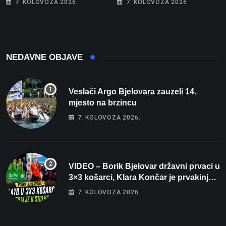
7. KOLOVOZA 2026.
7. KOLOVOZA 2026.
spavaće sobe i terasa koja
rekord od čak 145,9 dB!
osvaja
NEDAVNE OBJAVE
Veslači Argo Bjelovara zauzeli 14.
mjesto na brzincu
7. KOLOVOZA 2026.
VIDEO – Borik Bjelovar državni prvaci u
3×3 košarci, Klara Končar je prvakinja
Hrvatske u stolnom tenisu!
7. KOLOVOZA 2026.