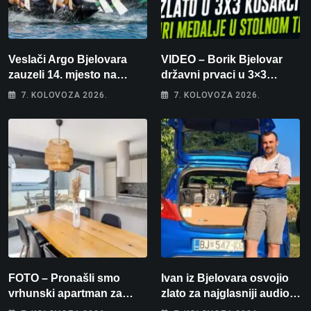
Veslači Argo Bjelovara
VIDEO – Borik Bjelovar
zauzeli 14. mjesto na
državni prvaci u 3×3
brzincu
košarci, Klara Končar je
7. KOLOVOZA 2026.
7. KOLOVOZA 2026.
prvakinja Hrvatske u
stolnom tenisu!
FOTO – Pronašli smo
Ivan iz Bjelovara osvojio
vrhunski apartman za
zlato za najglasniji audio
odmor: Pogled na more, tri
sustav i srušio osobni