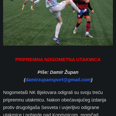
PRIPREMNA NOGOMETNA UTAKMICA
Piše: Damir Župan
(
damirzupansport@gmail.com
)
Nogometaši NK Bjelovara odigrali su svoju treću
pripremnu utakmicu. Nakon obećavajućeg izdanja
protiv drugoligaša Sesveta i uvjerljivo odigrane
utakmice i pobjede nad Koprivnicom, momčad