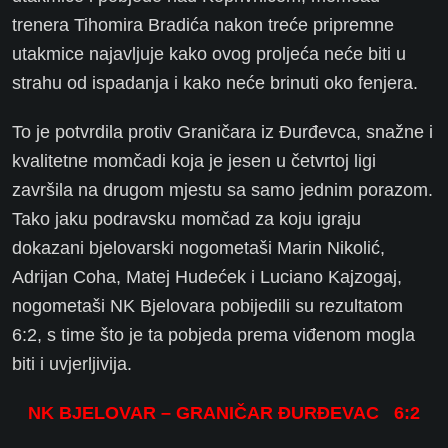
trenera Tihomira Bradića nakon treće pripremne
utakmice najavljuje kako ovog proljeća neće biti u
strahu od ispadanja i kako neće brinuti oko fenjera.
To je potvrdila protiv Graničara iz Đurđevca, snažne i
kvalitetne momčadi koja je jesen u četvrtoj ligi
završila na drugom mjestu sa samo jednim porazom.
Tako jaku podravsku momčad za koju igraju
dokazani bjelovarski nogometaši Marin Nikolić,
Adrijan Coha, Matej Hudećek i Luciano Kajzogaj,
nogometaši NK Bjelovara pobijedili su rezultatom
6:2, s time što je ta pobjeda prema viđenom mogla
biti i uvjerljivija.
NK BJELOVAR – GRANIČAR ĐURĐEVAC 6:2