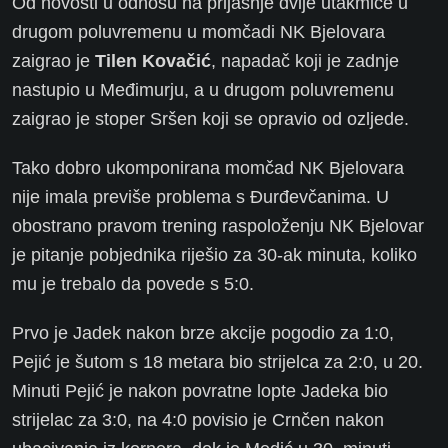
Od novosti u odnosu na prijašnje dvije utakmice u
drugom poluvremenu u momčadi NK Bjelovara
zaigrao je
Tilen Kovačić
, napadač koji je zadnje
nastupio u Međimurju, a u drugom poluvremenu
zaigrao je stoper Sršen koji se opravio od ozljede.
Tako dobro ukomponirana momčad NK Bjelovara
nije imala previše problema s Đurđevčanima. U
obostrano pravom trening raspoloženju NK Bjelovar
je pitanje pobjednika riješio za 30-ak minuta, koliko
mu je trebalo da povede s 5:0.
Prvo je Jadek nakon brze akcije pogodio za 1:0,
Pejić je šutom s 18 metara bio strijelca za 2:0, u 20.
Minuti Pejić je nakon povratne lopte Jadeka bio
strijelac za 3:0, na 4:0 povisio je Crnčen nakon