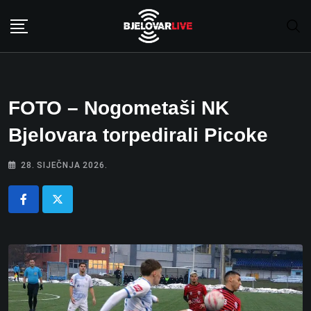
Skip
to
content
FOTO – Nogometaši NK
Bjelovara torpedirali Picoke
28. SIJEČNJA 2026.