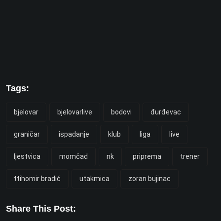
Tags:
bjelovar
bjelovarlive
bodovi
đurđevac
graničar
ispadanje
klub
liga
live
ljestvica
momčad
nk
priprema
trener
ttihomir bradić
utakmica
zoran bujinac
Share This Post: