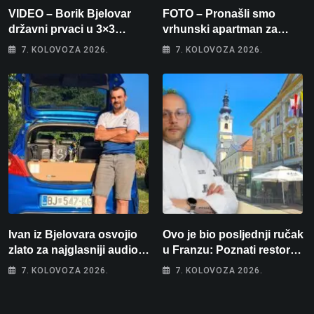
VIDEO – Borik Bjelovar
FOTO – Pronašli smo
državni prvaci u 3×3
vrhunski apartman za
košarci, Klara Končar je
odmor: Pogled na more, tri
7. KOLOVOZA 2026.
7. KOLOVOZA 2026.
prvakinja Hrvatske u
spavaće sobe i terasa koja
stolnom tenisu!
osvaja
Ivan iz Bjelovara osvojio
Ovo je bio posljednji ručak
zlato za najglasniji audio
u Franzu: Poznati restoran
sustav i srušio osobni
otišao u povijest, a
7. KOLOVOZA 2026.
7. KOLOVOZA 2026.
rekord od čak 145,9 dB!
Michelinov chef sprema
veliko iznenađenje za
Bjelovar