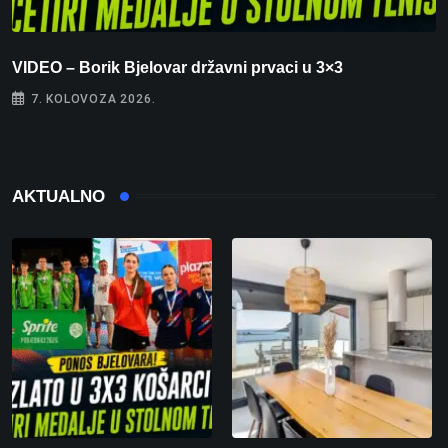
VIDEO – Borik Bjelovar državni prvaci u 3×3
F
7. KOLOVOZA 2026.
AKTUALNO