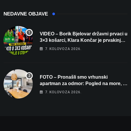
NEDAVNE OBJAVE
VIDEO – Borik Bjelovar državni prvaci u
3×3 košarci, Klara Končar je prvakinja
Hrvatske u stolnom tenisu!
7. KOLOVOZA 2026.
FOTO – Pronašli smo vrhunski
apartman za odmor: Pogled na more, tri
spavaće sobe i terasa koja osvaja
7. KOLOVOZA 2026.