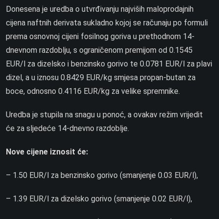
Donesena je uredba o utvrđivanju najviših maloprodajnih
cijena naftnih derivata sukladno kojoj se računaju po formuli
prema osnovnoj cijeni fosilnog goriva u prethodnom 14-
dnevnom razdoblju, s ograničenom premijom od 0.1545
EUR/l za dizelsko i benzinsko gorivo te 0.0781 EUR/l za plavi
dizel, a u iznosu 0.8429 EUR/kg smjesa propan-butan za
boce, odnosno 0.4116 EUR/kg za velike spremnike.
Uredba je stupila na snagu u ponoć, a ovakav režim vrijedit
će za sljedeće 14-dnevno razdoblje.
Nove cijene iznosit će:
– 1.50 EUR/l za benzinsko gorivo (smanjenje 0.03 EUR/l),
– 1.39 EUR/l za dizelsko gorivo (smanjenje 0.02 EUR/l),