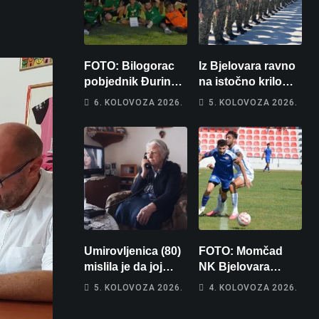
FOTO: Bilogorac
Iz Bjelovara ravno
pobjednik Đurinog
na istočno krilo
memorijala
NATO-a: Evo kamo
6. KOLOVOZA 2026.
5. KOLOVOZA 2026.
odlazi 82 hrvatska
vojnika i 6
vojnikinja
Umirovljenica (80)
FOTO: Momčad
mislila je da joj
NK Bjelovara
piše kći pa ostala
poprima jesenski
5. KOLOVOZA 2026.
4. KOLOVOZA 2026.
bez 1000 eura
izgled