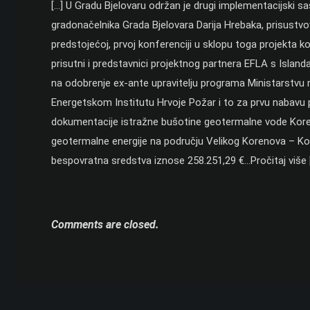
[…] U Gradu Bjelovaru održan je drugi implementacijski 
gradonačelnika Grada Bjelovara Darija Hrebaka, prisustvova
predstojećoj, prvoj konferenciji u sklopu toga projekta koj
prisutni i predstavnici projektnog partnera EFLA s Island
na odobrenje ex-ante upravitelju programa Ministarstvu
Energetskom Institutu Hrvoje Požar i to za prvu nabavu p
dokumentacije istražne bušotine geotermalne vode Koren
geotermalne energije na području Velikog Korenova – Kore
bespovratna sredstva iznose 258.251,29 €…Pročitaj više 
Comments are closed.