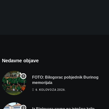
Iz Bjelovara ravno na istočno krilo NATO-a: Evo
5. KOLOVOZA 2026.
Nedavne objave
FOTO: Bilogorac pobjednik Đurinog
memorijala
6. KOLOVOZA 2026.
Iz Bjelovara ravno na istočno krilo