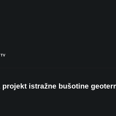
 TV
projekt istražne bušotine geote