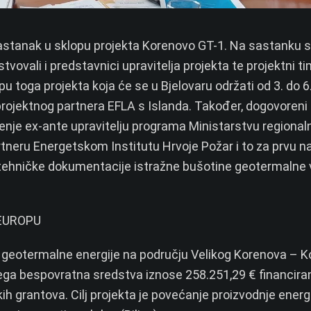
sastanak u sklopu projekta Korenovo GT-1. Na sastanku s
vovali i predstavnici upravitelja projekta te projektni ti
pu toga projekta koja će se u Bjelovaru održati od 3. do 6
i projektnog partnera EFLA s Islanda. Također, dogovoreni 
renje ex-ante upravitelju programa Ministarstvu regional
tneru Energetskom Institutu Hrvoje Požar i to za prvu 
 – tehničke dokumentacije istražne bušotine geotermalne
EUROPU
e geotermalne energije na području Velikog Korenova – 
 čega bespovratna sredstva iznose 258.251,29 € financira
h grantova. Cilj projekta je povećanje proizvodnje energi