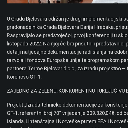
U Gradu Bjelovaru održan je drugi implementacijski 
gradonačelnika Grada Bjelovara Darija Hrebaka, prisust
Raspravljalo se predstojećoj, prvoj konferenciji u sklo
listopada 2022. Na njoj će biti prisutni i predstavnic
detalji natječajne dokumentacije radi slanja na odob
razvoja i fondova Europske unije te programskom par
partnera Terme Bjelovar d.o.o., za izradu projektno
Korenovo GT-1.
ZAJEDNO ZA ZELENU, KONKURENTNU I UKLJUČIVU 
Projekt „Izrada tehničke dokumentacije za korištenj
GT-1, referentni broj 70“ vrijedan je 309.320,04€, od
Islanda, Lihtenštajna i Norveške putem EEA i Norveški