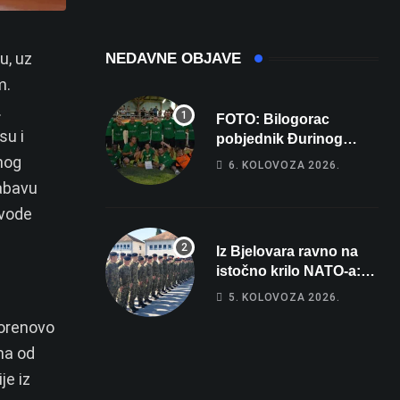
u, uz
NEDAVNE OBJAVE
m.
.
FOTO: Bilogorac
su i
pobjednik Đurinog
memorijala
nog
6. KOLOVOZA 2026.
nabavu
 vode
Iz Bjelovara ravno na
istočno krilo NATO-a:
Evo kamo odlazi 82
5. KOLOVOZA 2026.
hrvatska vojnika i 6
Korenovo
vojnikinja
na od
je iz