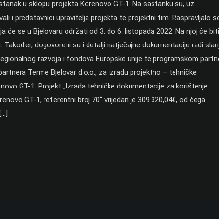
sastanak u sklopu projekta Korenovo GT-1. Na sastanku su, uz
li i predstavnici upravitelja projekta te projektni tim. Raspravljalo s
a će se u Bjelovaru održati od 3. do 6. listopada 2022. Na njoj će biti
a. Također, dogovoreni su i detalji natječajne dokumentacije radi slan
 regionalnog razvoja i fondova Europske unije te programskom partn
artnera Terme Bjelovar d.o.o., za izradu projektno – tehničke
ovo GT-1. Projekt „Izrada tehničke dokumentacije za korištenje
novo GT-1, referentni broj 70“ vrijedan je 309.320,04€, od čega
[…]