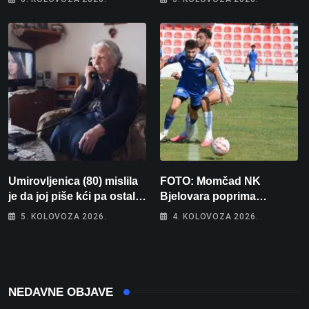
vojnika i 6 vojnikinja
Umirovljenica (80) mislila
FOTO: Momčad NK
je da joj piše kći pa ostala
Bjelovara poprima
bez 1000 eura
jesenski izgled
5. KOLOVOZA 2026.
4. KOLOVOZA 2026.
NEDAVNE OBJAVE