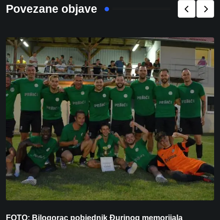
Povezane objave
FOTO: Bilogorac pobjednik Đurinog memorijala
I