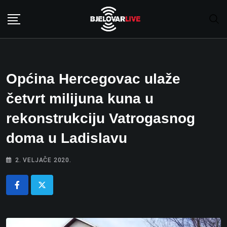
Skip
to
content
Općina Hercegovac ulaže
četvrt milijuna kuna u
rekonstrukciju Vatrogasnog
doma u Ladislavu
2. VELJAČE 2020.