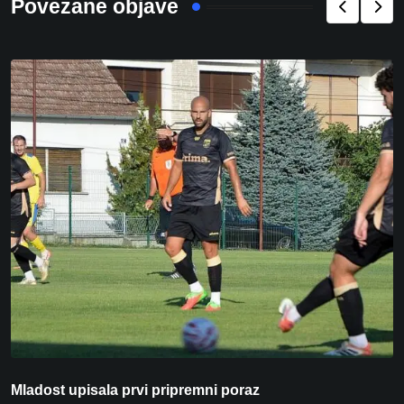
Povezane objave
Mladost upisala prvi pripremni poraz
N