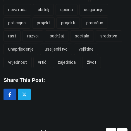
nova raća
obitelj
općina
osiguranje
poticajno
projekt
projekti
proračun
rast
razvoj
sadržaj
socijala
sredstva
unaprijeđenje
useljeništvo
vejštine
vrijednost
vrtić
zajednica
život
Share This Post: