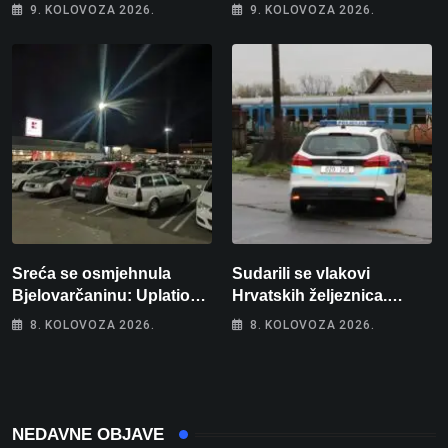
9. KOLOVOZA 2026.
9. KOLOVOZA 2026.
Sreća se osmjehnula
Sudarili se vlakovi
Bjelovarčaninu: Uplatio
Hrvatskih željeznica.
samo 4 eura, a osvojio
Šestero osoba teško
8. KOLOVOZA 2026.
8. KOLOVOZA 2026.
više od 80 tisuća eura
ozlijeđeno, mlađa žena na
intenzivnoj
NEDAVNE OBJAVE