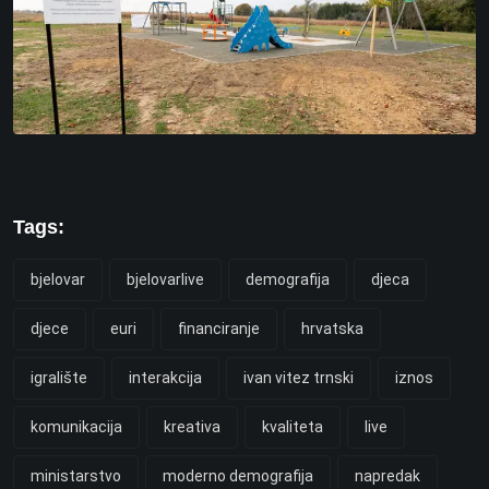
Tags:
bjelovar
bjelovarlive
demografija
djeca
djece
euri
financiranje
hrvatska
igralište
interakcija
ivan vitez trnski
iznos
komunikacija
kreativa
kvaliteta
live
ministarstvo
moderno demografija
napredak