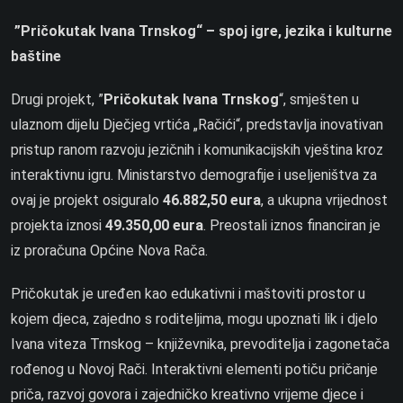
”
Pričokutak Ivana Trnskog“ – spoj igre, jezika i kulturne
baštine
Drugi projekt, ”
Pričokutak Ivana Trnskog
“, smješten u
ulaznom dijelu Dječjeg vrtića „Račići“, predstavlja inovativan
pristup ranom razvoju jezičnih i komunikacijskih vještina kroz
interaktivnu igru. Ministarstvo demografije i useljeništva za
ovaj je projekt osiguralo
46.882,50 eura
, a ukupna vrijednost
projekta iznosi
49.350,00 eura
. Preostali iznos financiran je
iz proračuna Općine Nova Rača.
Pričokutak je uređen kao edukativni i maštoviti prostor u
kojem djeca, zajedno s roditeljima, mogu upoznati lik i djelo
Ivana viteza Trnskog – književnika, prevoditelja i zagonetača
rođenog u Novoj Rači. Interaktivni elementi potiču pričanje
priča, razvoj govora i zajedničko kreativno vrijeme djece i