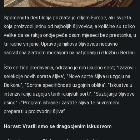
Spomenuta destilerija poznata je diljem Europe, ali i svijeta
koja proizvodi jednu od najboljih šljivovica, a količine su toliko
velike da se rakija ondje peče osam mjeseci bez prestanka, u
tri radne smjene. Upravo je njihova šljivovica nedavno
nagrađena zlatnom medaljom na natjecanju i izložbi u Berlinu.
Što se tiče predavanja, održano je njih ukupno šest; ”Izazovi i
selekcije novih sorata šljiva”, ”Nove sorte šljiva u uzgoju na
Balkanu”, ”Sortne specifičnosti uzgojnih oblika”, ”Iskustva u
intenziviranju uzgoja starih rakijskih sorti”, ”Suzbijanje šljivove
osice” i ”Program ishrane i zaštite šljiva te suvremeni
preparati u proizvodnji šljiva”.
Horvat: Vratili smo se dragocjenim iskustvom