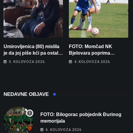
Umirovljenica (80) mislila
FOTO: Momčad NK
je da joj piše kći pa ostala
Bjelovara poprima
bez 1000 eura
jesenski izgled
5. KOLOVOZA 2026.
4. KOLOVOZA 2026.
NEDAVNE OBJAVE
FOTO: Bilogorac pobjednik Đurinog
memorijala
6. KOLOVOZA 2026.