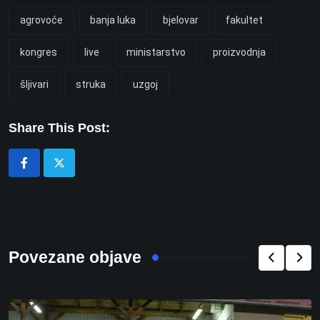
agrovoće
banja luka
bjelovar
fakultet
kongres
live
ministarstvo
proizvodnja
šljivari
struka
uzgoj
Share This Post:
Povezane objave