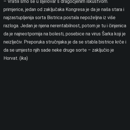
– Vratili smo se u Bjelovar s dragocjenim iskustvom.
primjerice, jedan od zaključaka Kongresa je da je naša stara i
najzastupljenija sorta Bistrica postala nepoželjna iz više
razloga. Jedan je njena nerentabilnost, potom je tu i činjenica
da je najneotpornija na bolesti, posebice na virus Šarka koji je
neizlječiv. Preporuka stručnjaka je da se stabla bistrice krče i
da se umjesto njih sade neke druge sorte – zaključio je
Horvat. (ika)