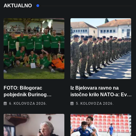
AKTUALNO
FOTO: Bilogorac
Iz Bjelovara ravno na
pobjednik Đurinog
istočno krilo NATO-a: Evo
memorijala
kamo odlazi 82 hrvatska
6. KOLOVOZA 2026.
5. KOLOVOZA 2026.
vojnika i 6 vojnikinja