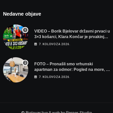
Nedavne objave
VIDEO – Borik Bjelovar državni prvaci u
3×3 košarci, Klara Končar je prvakinja
Hrvatske u stolnom tenisu!
7. KOLOVOZA 2026.
FOTO – Pronašli smo vrhunski
apartman za odmor: Pogled na more, tri
spavaće sobe i terasa koja osvaja
7. KOLOVOZA 2026.
© Bjelovar.live || web by
Parpar Studio