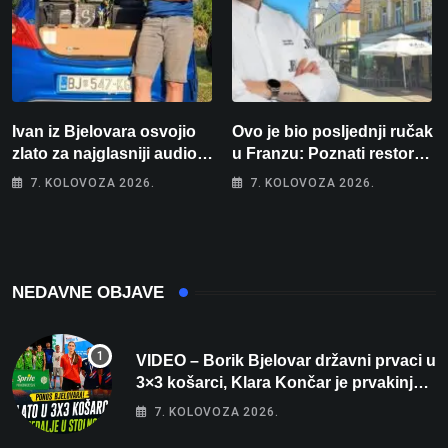
Ivan iz Bjelovara osvojio
Ovo je bio posljednji ručak
zlato za najglasniji audio
u Franzu: Poznati restoran
sustav i srušio osobni
otišao u povijest, a
7. KOLOVOZA 2026.
7. KOLOVOZA 2026.
rekord od čak 145,9 dB!
Michelinov chef sprema
veliko iznenađenje za
Bjelovar
NEDAVNE OBJAVE
VIDEO – Borik Bjelovar državni prvaci u
3×3 košarci, Klara Končar je prvakinja
Hrvatske u stolnom tenisu!
7. KOLOVOZA 2026.