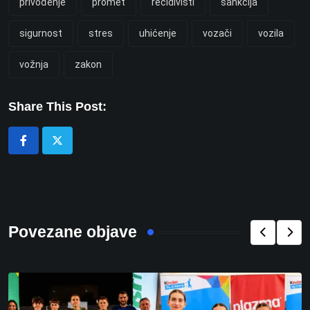
privođenje
promet
recidivisti
sankcija
sigurnost
stres
uhićenje
vozači
vozila
vožnja
zakon
Share This Post:
Povezane objave