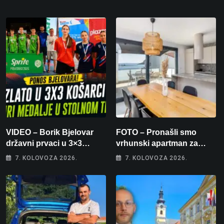
VIDEO – Borik Bjelovar
FOTO – Pronašli smo
državni prvaci u 3×3
vrhunski apartman za
košarci, Klara Končar je
odmor: Pogled na more, tri
7. KOLOVOZA 2026.
7. KOLOVOZA 2026.
prvakinja Hrvatske u
spavaće sobe i terasa koja
stolnom tenisu!
osvaja