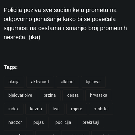
Policija poziva sve sudionike u prometu na
odgovorno ponašanje kako bi se povećala
sigurnost na cestama i smanjio broj prometnih
nesreća. (ika)
Tags:
akcija
aktivnost
alkohol
bjelovar
bjelovarloive
brzina
cesta
hrvatska
index
kazna
live
mjere
mobitel
nadzor
pojas
poolicija
prekršaji