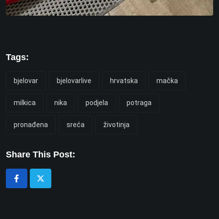
Tags:
bjelovar
bjelovarlive
hrvatska
mačka
milkica
nika
podjela
potraga
pronađena
sreća
životinja
Share This Post: