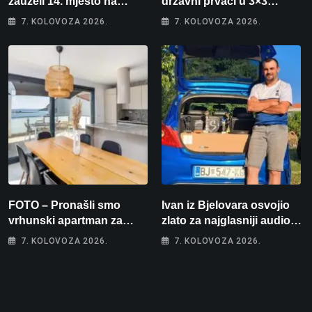
zauzeli 14. mjesto na
državni prvaci u 3×3
brzincu
košarci, Klara Končar je
7. KOLOVOZA 2026.
7. KOLOVOZA 2026.
prvakinja Hrvatske u
stolnom tenisu!
FOTO – Pronašli smo
Ivan iz Bjelovara osvojio
vrhunski apartman za
zlato za najglasniji audio
odmor: Pogled na more, tri
sustav i srušio osobni
7. KOLOVOZA 2026.
7. KOLOVOZA 2026.
spavaće sobe i terasa koja
rekord od čak 145,9 dB!
osvaja