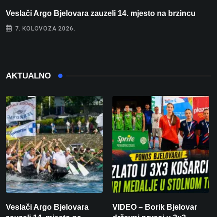
Veslači Argo Bjelovara zauzeli 14. mjesto na brzincu
V
7. KOLOVOZA 2026.
AKTUALNO
Veslači Argo Bjelovara
VIDEO – Borik Bjelovar