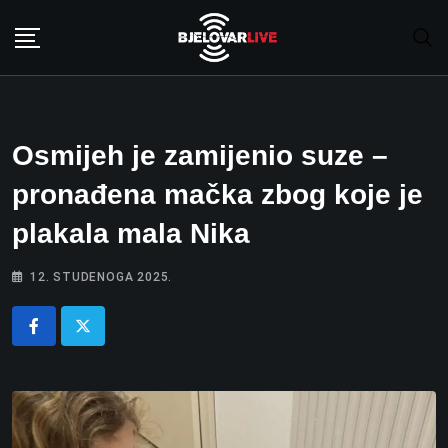
Skip
to
content
Osmijeh je zamijenio suze –
pronađena mačka zbog koje je
plakala mala Nika
12. STUDENOGA 2025.