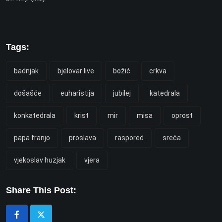
Tags:
badnjak
bjelovar live
božić
crkva
došašće
euharistija
jubilej
katedrala
konkatedrala
krist
mir
misa
oprost
papa franjo
proslava
raspored
sreća
vjekoslav huzjak
vjera
Share This Post: