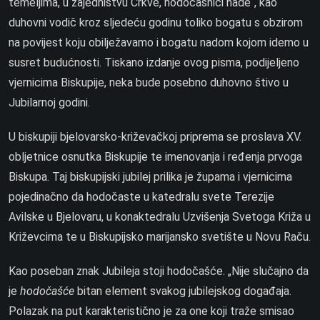
temeljima, u zajedništvu Crkve, hodočasnici nade“, kao
duhovni vodič kroz sljedeću godinu toliko bogatu s obzirom
na povijest koju obilježavamo i bogatu nadom kojom idemo u
susret budućnosti. Tiskano izdanje ovog pisma, podijeljeno
vjernicima Biskupije, neka bude posebno duhovno štivo u
Jubilarnoj godini.
U biskupiji bjelovarsko-križevačkoj priprema se proslava XV.
obljetnice osnutka Biskupije te imenovanja i ređenja prvoga
Biskupa. Taj biskupijski jubilej prilika je župama i vjernicima
pojedinačno da hodočaste u katedralu svete Terezije
Avilske u Bjelovaru, u konaktedralu Uzvišenja Svetoga Križa u
Križevcima te u Biskupijsko marijansko svetište u Novu Raču.
Kao poseban znak Jubileja stoji hodočašće. „Nije slučajno da
je
hodočašće
bitan element svakog jubilejskog događaja.
Polazak na put karakteristično je za one koji traže smisao