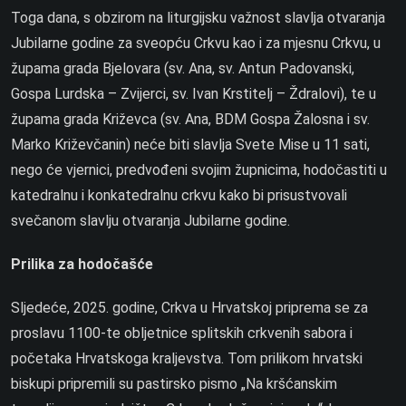
Toga dana, s obzirom na liturgijsku važnost slavlja otvaranja
Jubilarne godine za sveopću Crkvu kao i za mjesnu Crkvu, u
župama grada Bjelovara (sv. Ana, sv. Antun Padovanski,
Gospa Lurdska – Zvijerci, sv. Ivan Krstitelj – Ždralovi), te u
župama grada Križevca (sv. Ana, BDM Gospa Žalosna i sv.
Marko Križevčanin) neće biti slavlja Svete Mise u 11 sati,
nego će vjernici, predvođeni svojim župnicima, hodočastiti u
katedralnu i konkatedralnu crkvu kako bi prisustvovali
svečanom slavlju otvaranja Jubilarne godine.
Prilika za hodočašće
Sljedeće, 2025. godine, Crkva u Hrvatskoj priprema se za
proslavu 1100-te obljetnice splitskih crkvenih sabora i
početaka Hrvatskoga kraljevstva. Tom prilikom hrvatski
biskupi pripremili su pastirsko pismo „Na kršćanskim