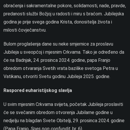
obraćenja i sakramentalne pokore, solidarnosti, nade, pravde,
predanosti službi Božjoj u radosti i miru s braćom. Jubilejska
godina je prije svega godina Krista, donositelja života i
milosti čovječanstvu.
Bulom proglašenja dane su neke smjernice za proslavu
Jubileja u sveopćoj i mjesnim Crkvama. Tako je određeno da
će na Badnjak, 24. prosinca 2024. godine, papa Franjo
obredom otvaranja Svetih vrata bazilike svetoga Petra u
Vatikanu, otvoriti Svetu godinu Jubileja 2025. godine.
Raspored euharistijskog slavlja
U svim mjesnim Crkvama svijeta, početak Jubileja proslaviti
će se svečanim obredom otvorenja Jubilarne godine u
nedjelju na blagdan Svete Obitelji, 29. prosinca 2024. godine
(Papa Franjo,
Spes non confundit
, br. 6).