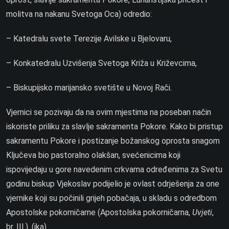
molitva na nakanu Svetoga Oca) odredio:
– Katedralu svete Terezije Avilske u Bjelovaru,
– Konkatedralu Uzvišenja Svetoga Križa u Križevcima,
– Biskupijsko marijansko svetište u Novoj Rači.
Vjernici se pozivaju da na ovim mjestima na poseban način
iskoriste priliku za slavlje sakramenta Pokore. Kako bi pristup
sakramentu Pokore i postizanje božanskog oprosta snagom
Ključeva bio pastoralno olakšan, svećenicima koji
ispovijedaju u gore navedenim crkvama određenima za Svetu
godinu biskup Vjekoslav podijelio je ovlast odrješenja za one
vjernike koji su počinili grijeh pobačaja, u skladu s odredbom
Apostolske pokorničarne (Apostolska pokorničarna,
Uvjeti
,
br. III.). (ika)