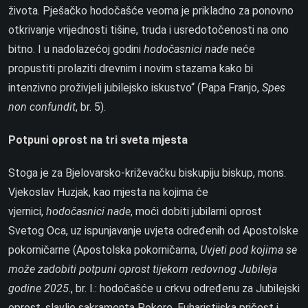
života. Pješačko hodočašće veoma je prikladno za ponovno
otkrivanje vrijednosti tišine, truda i usredotočenosti na ono
bitno. I u nadolazećoj godini
hodočasnici nade
neće
propustiti prolaziti drevnim i novim stazama kako bi
intenzivno proživjeli jubilejsko iskustvo“ (Papa Franjo,
Spes
non confundit
, br. 5).
Potpuni oprost na tri sveta mjesta
Stoga je za Bjelovarsko-križevačku biskupiju biskup, mons.
Vjekoslav Huzjak, kao mjesta na kojima će
vjernici,
hodočasnici nade
, moći dobiti jubilarni oprost
Svetog Oca, uz ispunjavanje uvjeta određenih od Apostolske
pokorničarne (Apostolska pokorničarna,
Uvjeti pod kojima se
može zadobiti potpuni oprost tijekom redovnog Jubileja
godine 2025
., br. I.: hodočašće u crkvu određenu za Jubilejski
oprost, slavlje sakramenta Pokore, Euharistijska pričest i