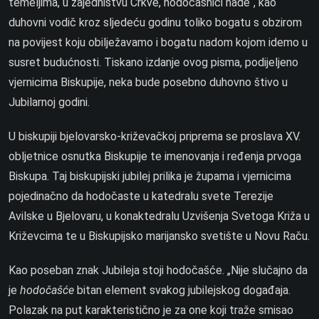
temeljima, u zajedništvu Crkve, hodočasnici nade“, kao
duhovni vodič kroz sljedeću godinu toliko bogatu s obzirom
na povijest koju obilježavamo i bogatu nadom kojom idemo u
susret budućnosti. Tiskano izdanje ovog pisma, podijeljeno
vjernicima Biskupije, neka bude posebno duhovno štivo u
Jubilarnoj godini.
U biskupiji bjelovarsko-križevačkoj priprema se proslava XV.
obljetnice osnutka Biskupije te imenovanja i ređenja prvoga
Biskupa. Taj biskupijski jubilej prilika je župama i vjernicima
pojedinačno da hodočaste u katedralu svete Terezije
Avilske u Bjelovaru, u konaktedralu Uzvišenja Svetoga Križa u
Križevcima te u Biskupijsko marijansko svetište u Novu Raču.
Kao poseban znak Jubileja stoji hodočašće. „Nije slučajno da
je
hodočašće
bitan element svakog jubilejskog događaja.
Polazak na put karakteristično je za one koji traže smisao