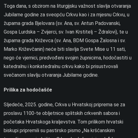
Toga dana, s obzirom na liturgijsku važnost slavlja otvaranja
Jubilarne godine za sveopću Crkvu kao i za mjesnu Crkvu, u
župama grada Bjelovara (sv. Ana, sv. Antun Padovanski,
Gospa Lurdska – Zvijerci, sv. Ivan Krstitelj – Ždralovi), te u
župama grada Križevca (sv. Ana, BDM Gospa Žalosna i sv.
Marko Križevčanin) neće biti slavlja Svete Mise u 11 sati,
nego će vjernici, predvođeni svojim župnicima, hodočastiti u
katedralnu i konkatedralnu crkvu kako bi prisustvovali
svečanom slavlju otvaranja Jubilarne godine.
Prilika za hodočašće
Sljedeće, 2025. godine, Crkva u Hrvatskoj priprema se za
proslavu 1100-te obljetnice splitskih crkvenih sabora i
početaka Hrvatskoga kraljevstva. Tom prilikom hrvatski
biskupi pripremili su pastirsko pismo „Na kršćanskim