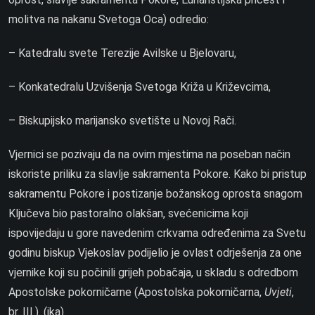
molitva na nakanu Svetoga Oca) odredio:
– Katedralu svete Terezije Avilske u Bjelovaru,
– Konkatedralu Uzvišenja Svetoga Križa u Križevcima,
– Biskupijsko marijansko svetište u Novoj Rači.
Vjernici se pozivaju da na ovim mjestima na poseban način
iskoriste priliku za slavlje sakramenta Pokore. Kako bi pristup
sakramentu Pokore i postizanje božanskog oprosta snagom
Ključeva bio pastoralno olakšan, svećenicima koji
ispovijedaju u gore navedenim crkvama određenima za Svetu
godinu biskup Vjekoslav podijelio je ovlast odrješenja za one
vjernike koji su počinili grijeh pobačaja, u skladu s odredbom
Apostolske pokorničarne (Apostolska pokorničarna,
Uvjeti
,
br. III.). (ika)