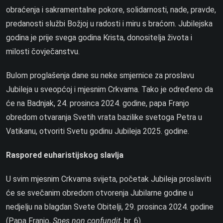
obraćenja i sakramentalne pokore, solidarnosti, nade, pravde,
predanosti službi Božjoj u radosti i miru s braćom. Jubilejska
godina je prije svega godina Krista, donositelja života i
milosti čovječanstvu.
Bulom proglašenja dane su neke smjernice za proslavu
Jubileja u sveopćoj i mjesnim Crkvama. Tako je određeno da
će na Badnjak, 24. prosinca 2024. godine, papa Franjo
obredom otvaranja Svetih vrata bazilike svetoga Petra u
Vatikanu, otvoriti Svetu godinu Jubileja 2025. godine.
Raspored euharistijskog slavlja
U svim mjesnim Crkvama svijeta, početak Jubileja proslaviti
će se svečanim obredom otvorenja Jubilarne godine u
nedjelju na blagdan Svete Obitelji, 29. prosinca 2024. godine
(Papa Franjo,
Spes non confundit
, br. 6).