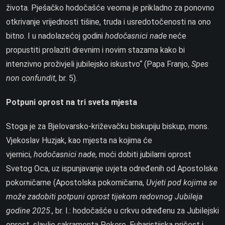
života. Pješačko hodočašće veoma je prikladno za ponovno
otkrivanje vrijednosti tišine, truda i usredotočenosti na ono
bitno. I u nadolazećoj godini
hodočasnici nade
neće
propustiti prolaziti drevnim i novim stazama kako bi
intenzivno proživjeli jubilejsko iskustvo“ (Papa Franjo,
Spes
non confundit
, br. 5).
Potpuni oprost na tri sveta mjesta
Stoga je za Bjelovarsko-križevačku biskupiju biskup, mons.
Vjekoslav Huzjak, kao mjesta na kojima će
vjernici,
hodočasnici nade
, moći dobiti jubilarni oprost
Svetog Oca, uz ispunjavanje uvjeta određenih od Apostolske
pokorničarne (Apostolska pokorničarna,
Uvjeti pod kojima se
može zadobiti potpuni oprost tijekom redovnog Jubileja
godine 2025
., br. I.: hodočašće u crkvu određenu za Jubilejski
oprost, slavlje sakramenta Pokore, Euharistijska pričest i