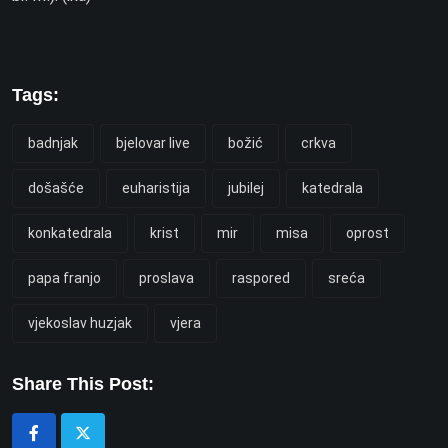
Tags:
badnjak
bjelovar live
božić
crkva
došašće
euharistija
jubilej
katedrala
konkatedrala
krist
mir
misa
oprost
papa franjo
proslava
raspored
sreća
vjekoslav huzjak
vjera
Share This Post: