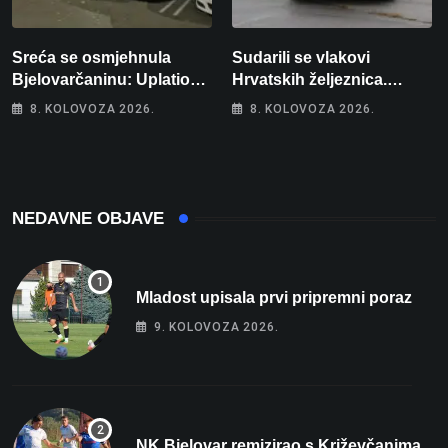
Sreća se osmjehnula
Sudarili se vlakovi
Bjelovarčaninu: Uplatio
Hrvatskih željeznica.
samo 4 eura, a osvojio
Šestero osoba teško
8. KOLOVOZA 2026.
8. KOLOVOZA 2026.
više od 80 tisuća eura
ozlijeđeno, mlađa žena na
intenzivnoj
NEDAVNE OBJAVE
Mladost upisala prvi pripremni poraz
9. KOLOVOZA 2026.
NK Bjelovar remizirao s Križevčanima