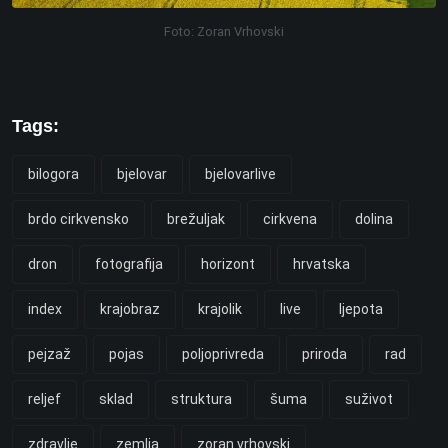
Foto: Zoran Vrhovski
Tags:
bilogora
bjelovar
bjelovarlive
brdo cirkvensko
brežuljak
cirkvena
dolina
dron
fotografija
horizont
hrvatska
index
krajobraz
krajolik
live
ljepota
pejzaž
pojas
poljoprivreda
priroda
rad
reljef
sklad
struktura
šuma
suživot
zdravlje
zemlja
zoran vrhovski