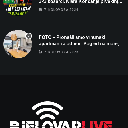
3×3 košarci, Klara Končar je prvakinja
Hrvatske u stolnom tenisu!
7. KOLOVOZA 2026.
FOTO – Pronašli smo vrhunski
apartman za odmor: Pogled na more, tri
spavaće sobe i terasa koja osvaja
7. KOLOVOZA 2026.