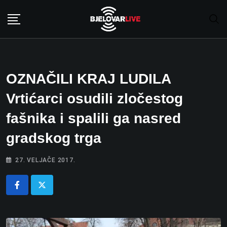
Skip
to
content
OZNAČILI KRAJ LUDILA
Vrtićarci osudili zločestog
fašnika i spalili ga nasred
gradskog trga
27. VELJAČE 2017.