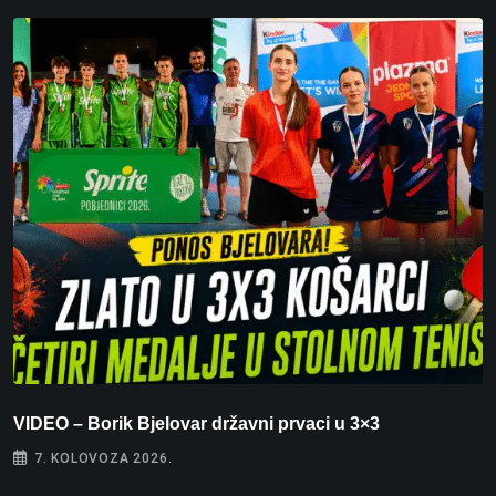
VIDEO – Borik Bjelovar državni prvaci u 3×3
F
7. KOLOVOZA 2026.