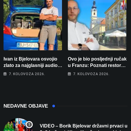
Ivan iz Bjelovara osvojio
Ovo je bio posljednji ručak
zlato za najglasniji audio
u Franzu: Poznati restoran
sustav i srušio osobni
otišao u povijest, a
7. KOLOVOZA 2026.
7. KOLOVOZA 2026.
rekord od čak 145,9 dB!
Michelinov chef sprema
veliko iznenađenje za
Bjelovar
NEDAVNE OBJAVE
VIDEO – Borik Bjelovar državni prvaci u