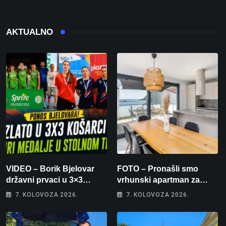
AKTUALNO
VIDEO – Borik Bjelovar
FOTO – Pronašli smo
državni prvaci u 3×3
vrhunski apartman za
košarci, Klara Končar je
odmor: Pogled na more, tri
7. KOLOVOZA 2026.
7. KOLOVOZA 2026.
prvakinja Hrvatske u
spavaće sobe i terasa koja
stolnom tenisu!
osvaja