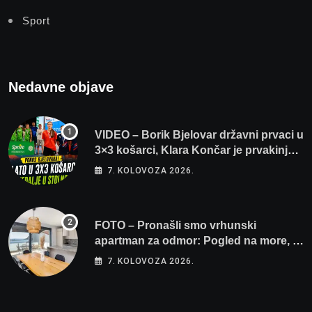
Sport
Nedavne objave
VIDEO – Borik Bjelovar državni prvaci u
3×3 košarci, Klara Končar je prvakinja
Hrvatske u stolnom tenisu!
7. KOLOVOZA 2026.
FOTO – Pronašli smo vrhunski
apartman za odmor: Pogled na more, tri
spavaće sobe i terasa koja osvaja
7. KOLOVOZA 2026.