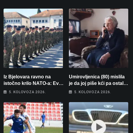
Iz Bjelovara ravno na
Umirovljenica (80) mislila
istočno krilo NATO-a: Evo
je da joj piše kći pa ostala
kamo odlazi 82 hrvatska
bez 1000 eura
5. KOLOVOZA 2026.
5. KOLOVOZA 2026.
vojnika i 6 vojnikinja