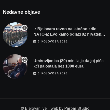
Nedavne objave
Iz Bjelovara ravno na istočno krilo
NATO-a: Evo kamo odlazi 82 hrvatska
vojnika i 6 vojnikinja
5. KOLOVOZA 2026.
Umirovljenica (80) mislila je da joj piše
kći pa ostala bez 1000 eura
5. KOLOVOZA 2026.
© Bjelovar.live || web by
Parpar Studio