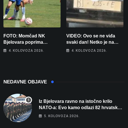
FOTO: Momčad NK
VIDEO: Ovo se ne viđa
Bjelovara poprima
svaki dan! Netko je na
jesenski izgled
auto stavio – ručno
4. KOLOVOZA 2026.
4. KOLOVOZA 2026.
nacrtanu registarsku
oznaku
NEDAVNE OBJAVE
Iz Bjelovara ravno na istočno krilo
NATO-a: Evo kamo odlazi 82 hrvatska
vojnika i 6 vojnikinja
5. KOLOVOZA 2026.