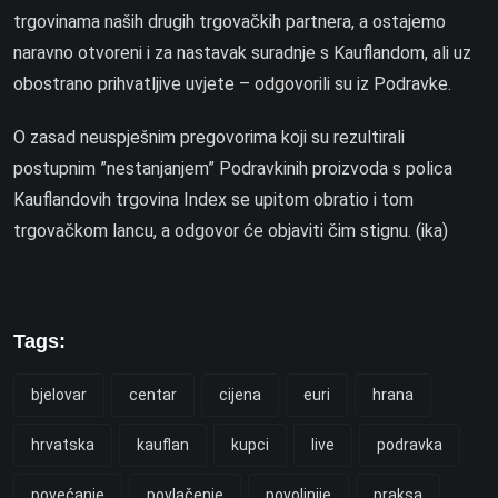
trgovinama naših drugih trgovačkih partnera, a ostajemo
naravno otvoreni i za nastavak suradnje s Kauflandom, ali uz
obostrano prihvatljive uvjete – odgovorili su iz Podravke.
O zasad neuspješnim pregovorima koji su rezultirali
postupnim ”nestanjanjem” Podravkinih proizvoda s polica
Kauflandovih trgovina Index se upitom obratio i tom
trgovačkom lancu, a odgovor će objaviti čim stignu. (ika)
Tags:
bjelovar
centar
cijena
euri
hrana
hrvatska
kauflan
kupci
live
podravka
povećanje
povlačenje
povoljnije
praksa