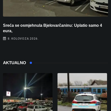
Sreća se osmjehnula Bjelovarčaninu: Uplatio samo 4
S
eura,
t
8. KOLOVOZA 2026.
AKTUALNO