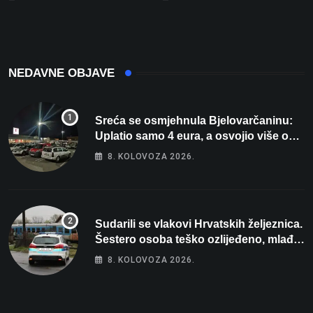
Wellovar za domaćina
prekršaji
Europskog prvenstva
NEDAVNE OBJAVE
Sreća se osmjehnula Bjelovarčaninu:
Uplatio samo 4 eura, a osvojio više od
80 tisuća eura
8. KOLOVOZA 2026.
Sudarili se vlakovi Hrvatskih željeznica.
Šestero osoba teško ozlijeđeno, mlađa
žena na intenzivnoj
8. KOLOVOZA 2026.