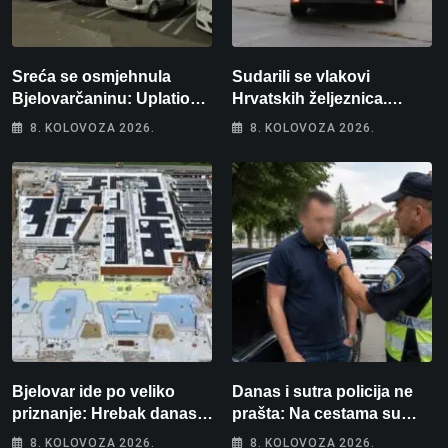
Sreća se osmjehnula
Sudarili se vlakovi
Bjelovarčaninu: Uplatio
Hrvatskih željeznica.
samo 4 eura, a osvojio
Šestero osoba teško
8. KOLOVOZA 2026.
8. KOLOVOZA 2026.
više od 80 tisuća eura
ozlijeđeno, mlađa žena na
intenzivnoj
Bjelovar ide po veliko
Danas i sutra policija ne
priznanje: Hrebak danas u
prašta: Na cestama su
Parizu predstavlja
posebno na meti ovi
8. KOLOVOZA 2026.
8. KOLOVOZA 2026.