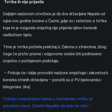
Tvrtka ih nije prijavila
Daljnjim nadzorom utvrđeno je da dva državljana Nepala od
rujna ove godine borave u Čazmi, gdje su i zatečeni, a tvrtka
koja im je osigurala smještaj nije prijavila njihov boravak
nadležnom tijelu.
Time je tvrtka počinila prekršaj iz Zakona o strancima, zbog
čega će protiv pravne i odgovorne osobe biti podneseno
izvješće o počinjenom prekršaju.
– Policija će i dalje provoditi nadzore smještaja i zakonitosti
boravka stranih državljana – poručili su iz PU bjelovarsko-
bilogorske. (ika)
Policija s inspekcijom banula u čazmansku tvrtku za
preradom mesa: Zatekli Nepalke da rade na crno —