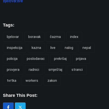
Bjelovar.live
Tags:
bjelovar
boravak
čazma
index
inspekcija
kazna
live
nalog
nepal
policija
poslodavac
prekršaj
prijava
provjera
radnici
smještaj
stranci
tvrtka
workers
zakon
Share This Post: