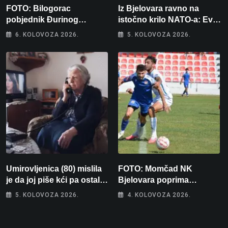
FOTO: Bilogorac
Iz Bjelovara ravno na
pobjednik Đurinog
istočno krilo NATO-a: Evo
memorijala
kamo odlazi 82 hrvatska
6. KOLOVOZA 2026.
5. KOLOVOZA 2026.
vojnika i 6 vojnikinja
Umirovljenica (80) mislila
FOTO: Momčad NK
je da joj piše kći pa ostala
Bjelovara poprima
bez 1000 eura
jesenski izgled
5. KOLOVOZA 2026.
4. KOLOVOZA 2026.