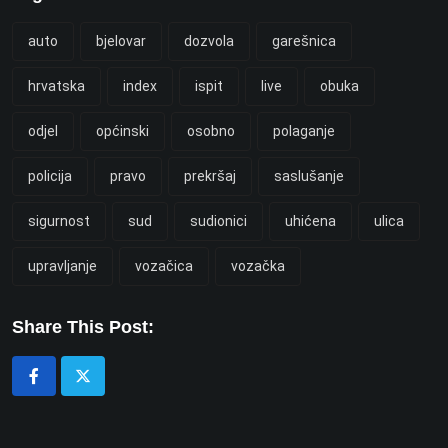
auto
bjelovar
dozvola
garešnica
hrvatska
index
ispit
live
obuka
odjel
općinski
osobno
polaganje
policija
pravo
prekršaj
saslušanje
sigurnost
sud
sudionici
uhićena
ulica
upravljanje
vozačica
vozačka
Share This Post: