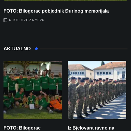
FOTO: Bilogorac pobjednik Đurinog memorijala
I
6. KOLOVOZA 2026.
AKTUALNO
FOTO: Bilogorac
Iz Bjelovara ravno na