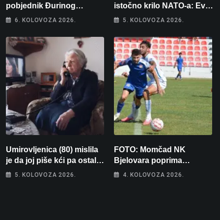
pobjednik Đurinog
istočno krilo NATO-a: Evo
memorijala
kamo odlazi 82 hrvatska
6. KOLOVOZA 2026.
5. KOLOVOZA 2026.
vojnika i 6 vojnikinja
Umirovljenica (80) mislila
FOTO: Momčad NK
je da joj piše kći pa ostala
Bjelovara poprima
bez 1000 eura
jesenski izgled
5. KOLOVOZA 2026.
4. KOLOVOZA 2026.