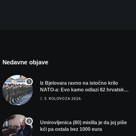
Umirovljenica (80) mislila je da joj piše kći
5. KOLOVOZA 2026.
Nedavne objave
Iz Bjelovara ravno na istočno krilo
NATO-a: Evo kamo odlazi 82 hrvatska
vojnika i 6 vojnikinja
5. KOLOVOZA 2026.
Umirovljenica (80) mislila je da joj piše
kći pa ostala bez 1000 eura