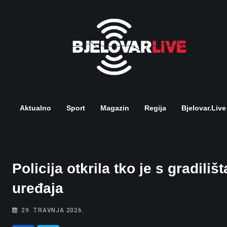
Skip
to
content
Aktualno
Sport
Magazin
Regija
Bjelovar.live
Policija otkrila tko je s gradili
uređaja
29. TRAVNJA 2026.