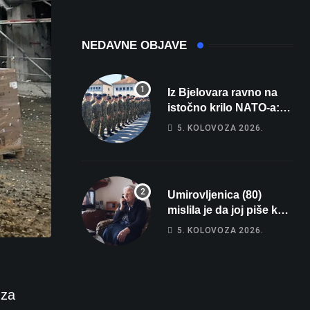
registarsku
oznaku
NEDAVNE OBJAVE
Iz Bjelovara ravno na
istočno krilo NATO-a:
Evo kamo odlazi 82
5. KOLOVOZA 2026.
hrvatska vojnika i 6
vojnikinja
Umirovljenica (80)
mislila je da joj piše kći
pa ostala bez 1000 eura
5. KOLOVOZA 2026.
 za