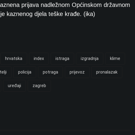
a kaznena prijava nadležnom Općinskom državnom
je kaznenog djela teške krađe. (ika)
hrvatska
index
istraga
izgradnja
klime
elji
policija
potraga
prijevoz
pronalazak
uređaji
zagreb