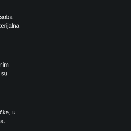
osoba
erijalna
ćnim
 su
čke, u
da.