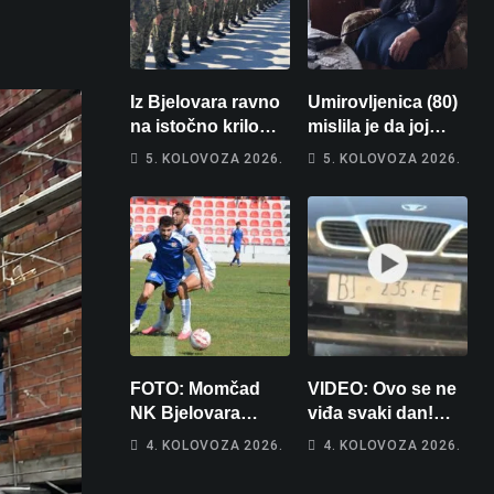
Iz Bjelovara ravno
Umirovljenica (80)
na istočno krilo
mislila je da joj
NATO-a: Evo kamo
piše kći pa ostala
5. KOLOVOZA 2026.
5. KOLOVOZA 2026.
odlazi 82 hrvatska
bez 1000 eura
vojnika i 6
vojnikinja
FOTO: Momčad
VIDEO: Ovo se ne
NK Bjelovara
viđa svaki dan!
poprima jesenski
Netko je na auto
4. KOLOVOZA 2026.
4. KOLOVOZA 2026.
izgled
stavio – ručno
nacrtanu