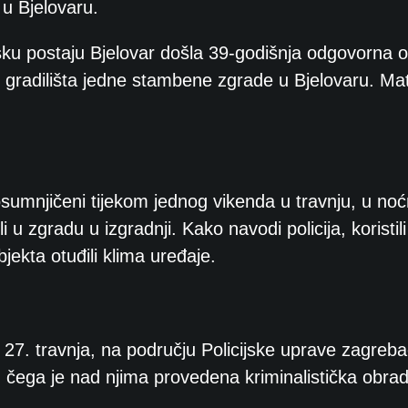
u Bjelovaru.
jsku postaju Bjelovar došla 39-godišnja odgovorna 
 s gradilišta jedne stambene zgrade u Bjelovaru. Mat
sumnjičeni tijekom jednog vikenda u travnju, u no
u zgradu u izgradnji. Kako navodi policija, koristili
bjekta otuđili klima uređaje.
 27. travnja, na području Policijske uprave zagreba
n čega je nad njima provedena kriminalistička obra