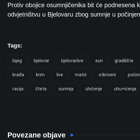
Protiv obojice osumnjičenika bit će podnesen
odvjetništvu u Bjelovaru zbog sumnje u počinjen
Tags:
bijeg
bjelovar
bjelovarlive
euri
gradilište
krađa
krim
live
matić
otkriveni
počinit
racija
šteta
sumnja
uhićenje
uhu+ićenja
Povezane objave