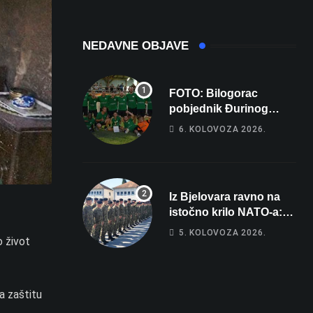
NEDAVNE OBJAVE
FOTO: Bilogorac
pobjednik Đurinog
memorijala
6. KOLOVOZA 2026.
Iz Bjelovara ravno na
istočno krilo NATO-a:
Evo kamo odlazi 82
5. KOLOVOZA 2026.
o život
hrvatska vojnika i 6
vojnikinja
a zaštitu