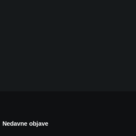
Iz Bjelovara ravno na istočno krilo NATO-a: Evo
5. KOLOVOZA 2026.
Nedavne objave