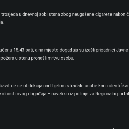
 trosjeda u dnevnoj sobi stana zbog neugašene cigarete nakon 
je.
učer u 18,43 sati, a na mjesto događaja su izašli pripadnici Javne
 požara u stanu pronašli mrtvu osobu.
vit će se obdukcija nad tijelom stradale osobe kao i identifikaci
olnosti ovog događaja – naveli su iz policije za Regionalni portal