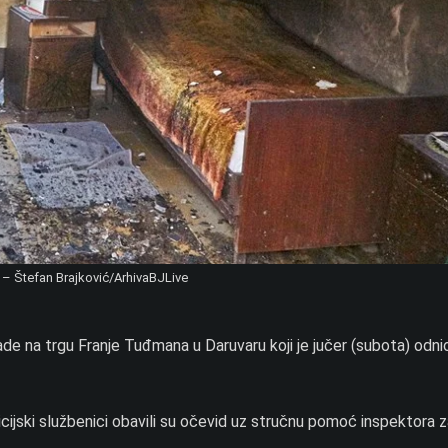
ja – Štefan Brajković/ArhivaBJLive
ade na trgu Franje Tuđmana u Daruvaru koji je jučer (subota) odni
cijski službenici obavili su očevid uz stručnu pomoć inspektora z