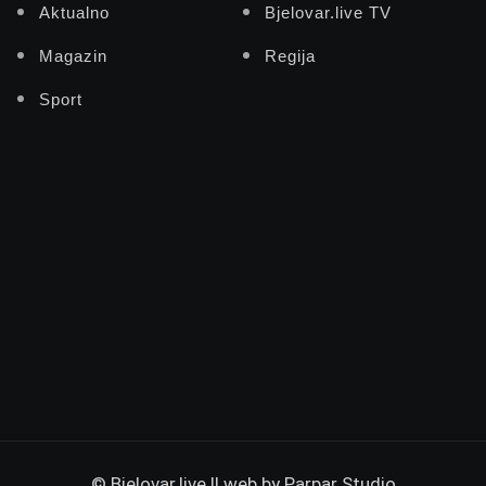
Aktualno
Bjelovar.live TV
Magazin
Regija
Sport
© Bjelovar.live || web by
Parpar Studio