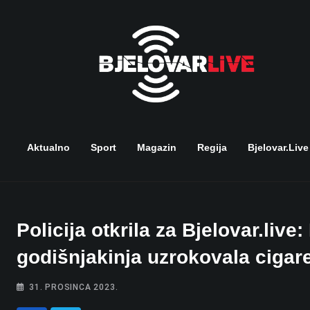
Skip
to
content
Aktualno
Sport
Magazin
Regija
Bjelovar.live
Policija otkrila za Bjelovar.live
godišnjakinja uzrokovala cigar
31. PROSINCA 2023.