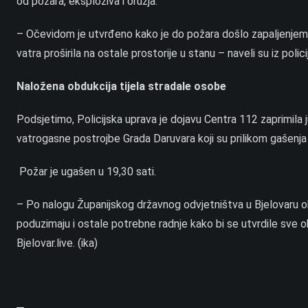
od požara, eksploziva i oružja.
– Očevidom je utvrđeno kako je do požara došlo zapaljenjem
vatra proširila na ostale prostorije u stanu – naveli su iz polici
Naložena obdukcija tijela stradale osobe
Podsjetimo, Policijska uprava je dojavu Centra 112 zaprimila j
vatrogasne postrojbe Grada Daruvara koji su prilikom gašenja
Požar je ugašen u 19,30 sati.
– Po nalogu Županijskog državnog odvjetništva u Bjelovaru oba
poduzimaju i ostale potrebne radnje kako bi se utvrdile sve ok
Bjelovar.live. (ika)