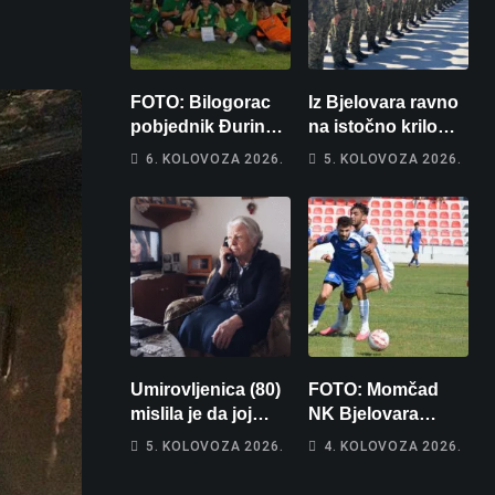
FOTO: Bilogorac
Iz Bjelovara ravno
pobjednik Đurinog
na istočno krilo
memorijala
NATO-a: Evo kamo
6. KOLOVOZA 2026.
5. KOLOVOZA 2026.
odlazi 82 hrvatska
vojnika i 6
vojnikinja
Umirovljenica (80)
FOTO: Momčad
mislila je da joj
NK Bjelovara
piše kći pa ostala
poprima jesenski
5. KOLOVOZA 2026.
4. KOLOVOZA 2026.
bez 1000 eura
izgled