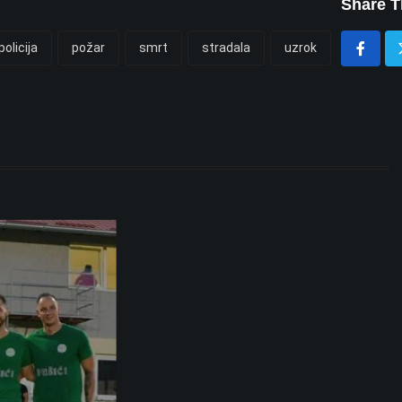
Share T
policija
požar
smrt
stradala
uzrok