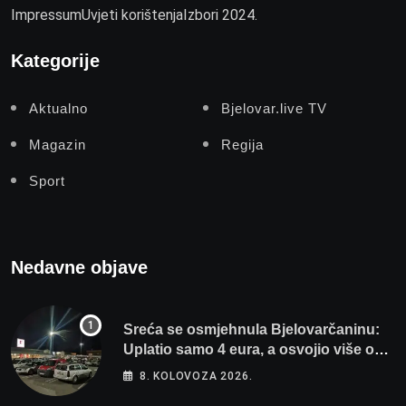
Impressum
Uvjeti korištenja
Izbori 2024.
Kategorije
Aktualno
Bjelovar.live TV
Magazin
Regija
Sport
Nedavne objave
Sreća se osmjehnula Bjelovarčaninu:
Uplatio samo 4 eura, a osvojio više od
80 tisuća eura
8. KOLOVOZA 2026.