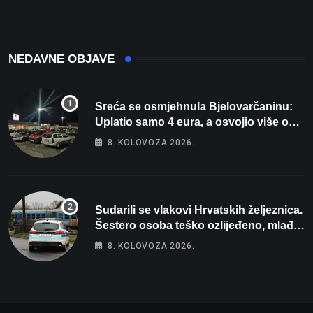
Europskog prvenstva
NEDAVNE OBJAVE
Sreća se osmjehnula Bjelovarčaninu:
Uplatio samo 4 eura, a osvojio više od
80 tisuća eura
8. KOLOVOZA 2026.
Sudarili se vlakovi Hrvatskih željeznica.
Šestero osoba teško ozlijeđeno, mlađa
žena na intenzivnoj
8. KOLOVOZA 2026.