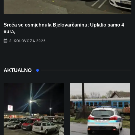
Sreća se osmjehnula Bjelovarčaninu: Uplatio samo 4
S
eura,
t
8. KOLOVOZA 2026.
AKTUALNO