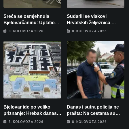
Sreća se osmjehnula
Sudarili se vlakovi
Bjelovarčaninu: Uplatio
Hrvatskih željeznica.
samo 4 eura, a osvojio
Šestero osoba teško
8. KOLOVOZA 2026.
8. KOLOVOZA 2026.
više od 80 tisuća eura
ozlijeđeno, mlađa žena na
intenzivnoj
Bjelovar ide po veliko
Danas i sutra policija ne
priznanje: Hrebak danas u
prašta: Na cestama su
Parizu predstavlja
posebno na meti ovi
8. KOLOVOZA 2026.
8. KOLOVOZA 2026.
Wellovar za domaćina
prekršaji