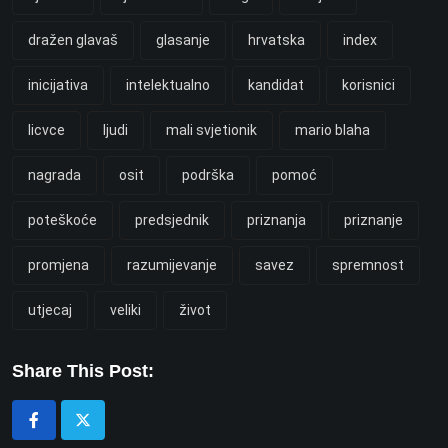
dražen glavaš
glasanje
hrvatska
index
inicijativa
intelektualno
kandidat
korisnici
licvce
ljudi
mali svjetionik
mario blaha
nagrada
osit
podrška
pomoć
poteškoće
predsjednik
priznanja
priznanje
promjena
razumijevanje
savez
spremnost
utjecaj
veliki
život
Share This Post: