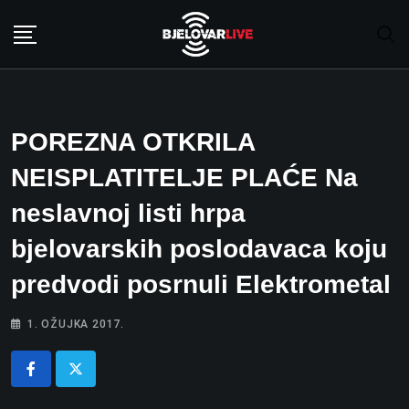
Skip
to
content
POREZNA OTKRILA
NEISPLATITELJE PLAĆE Na
neslavnoj listi hrpa
bjelovarskih poslodavaca koju
predvodi posrnuli Elektrometal
1. OŽUJKA 2017.