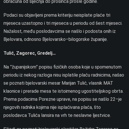
obračuna od siječnja do prosinca prošle godine.
Podaci su objavljeni prema kriteriju neisplate plaće tri
mjeseca uzastopno i tri mjeseca u periodu od šest mjeseci.
Nažalost, među poslodavcima se našlo i podosta onih iz
Bjelovara, odnosno Bjelovarsko–bilogorske županije.
Tulić, Zagorec, Gredelj…
Na ”županijskom” popisu fizičkih osoba koje u spomenutom
periodu iz nekog razloga nisu isplatile plaću radnicima, našao
se poznati bjelovarski mesar Marijan Tulić, vlasnik MAT
klaonice i prerade mesa te istoimenog ugostiteljskog obrta.
Prema podacima Porezne uprave, na popisu se našlo 22–je
njegovih radnika kojima nije isplaćivana plaća, što
poslodavca Tulića lansira na vrh te neslavne ljestvice.