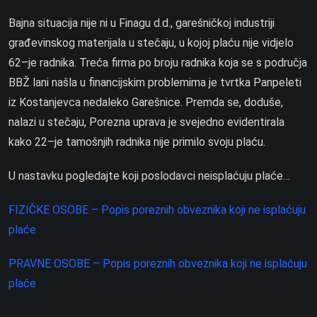
Bajna situacija nije ni u Finagu d.d., garešničkoj industriji
građevinskog materijala u stečaju, u kojoj plaću nije vidjelo
62–je radnika. Treća firma po broju radnika koja se s područja
BBŽ lani našla u financijskim problemima je tvrtka Panpeleti
iz Kostanjevca nedaleko Garešnice. Premda se, doduše,
nalazi u stečaju, Porezna uprava je svejedno evidentirala
kako 22–je tamošnjih radnika nije primilo svoju plaću.
U nastavku pogledajte koji poslodavci neisplaćuju plaće…
FIZIČKE OSOBE – Popis poreznih obveznika koji ne isplaćuju
plaće
PRAVNE OSOBE – Popis poreznih obveznika koji ne isplaćuju
plaće