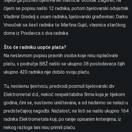
Slijedi ga poznati bjelovarski slastičar Božidar Zagorec na
čijem se popisu našlo 12 radnika, potom bjelovarski odvjetnik
Vladimir Gredelj s osam radnika, bjelovarski građevinac Darko
Vnouček sa šest radnika te Martina Gujić, vlasnica starčkog
doma iz Predavca s dva radnika.
Što će radniku uopće plaća?
Na neslavnom popisu pravnih osoba koje nisu isplaćivale
plaću, s područja BBŽ našlo se ukupno 38 poslodavaca čijih
ukupno 420 radnika nije dobilo svoju plaću.
Tu, neslavnu ljestvicu, predvodi posrnuli bjelovarski div
Elektrometal d.d., nekoć respektabilna firma koja je tijekom
godina, čini se, sustavno uništavana, a od nedavno se nalazi u
predstečajnoj nagodbi. Nažalost, na listi se našlo ukupno 164
radnika Elektrometala koji, po ranije opisanim kriterijima, iz
nekog razloga lani nisu primili plaću.