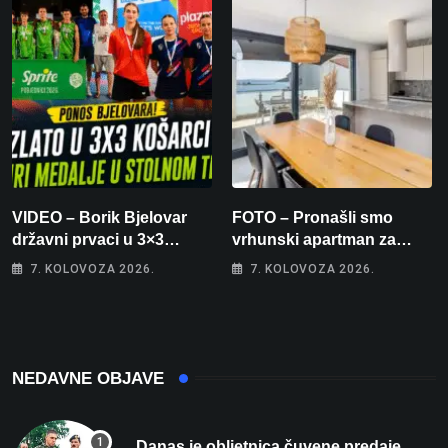
VIDEO – Borik Bjelovar
FOTO – Pronašli smo
državni prvaci u 3×3
vrhunski apartman za
košarci, Klara Končar je
odmor: Pogled na more, tri
7. KOLOVOZA 2026.
7. KOLOVOZA 2026.
prvakinja Hrvatske u
spavaće sobe i terasa koja
stolnom tenisu!
osvaja
NEDAVNE OBJAVE
Danas je obljetnica čuvene predaje