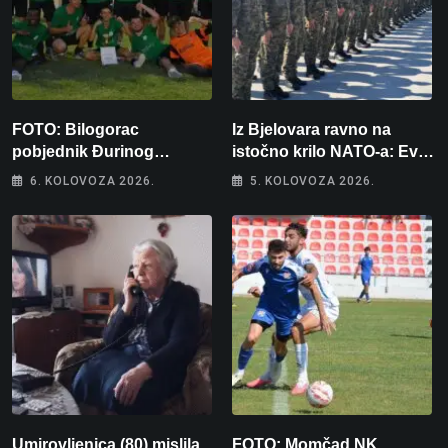
FOTO: Bilogorac
Iz Bjelovara ravno na
pobjednik Đurinog
istočno krilo NATO-a: Evo
memorijala
kamo odlazi 82 hrvatska
6. KOLOVOZA 2026.
5. KOLOVOZA 2026.
vojnika i 6 vojnikinja
Umirovljenica (80) mislila
FOTO: Momčad NK