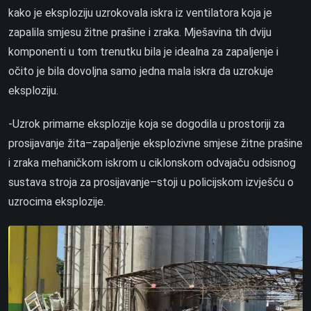
kako je eksploziju uzrokovala iskra iz ventilatora koja je
zapalila smjesu žitne prašine i zraka. Mješavina tih dviju
komponenti u tom trenutku bila je idealna za zapaljenje i
očito je bila dovoljna samo jedna mala iskra da uzrokuje
eksploziju.
-Uzrok primarne eksplozije koja se dogodila u prostoriji za
prosijavanje žita–zapaljenje eksplozivne smjese žitne prašine
i zraka mehaničkom iskrom u ciklonskom odvajaču odsisnog
sustava stroja za prosijavanje–stoji u policijskom izvješću o
uzrocima eksplozije.