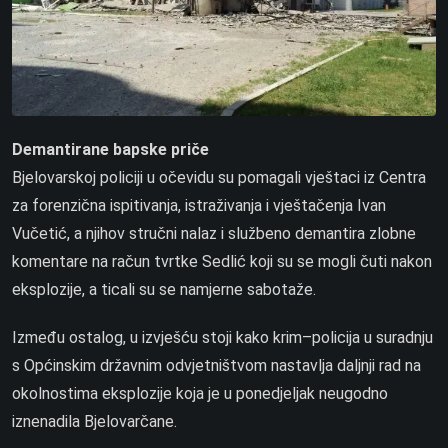
Demantirane bapske priče
Bjelovarskoj policiji u očevidu su pomagali vještaci iz Centra
za forenzična ispitivanja, istraživanja i vještačenja Ivan
Vučetić, a njihov stručni nalaz i službeno demantira zlobne
komentare na račun tvrtke Sedlić koji su se mogli čuti nakon
eksplozije, a ticali su se namjerne sabotaže.
Između ostalog, u izvješću stoji kako krim–policija u suradnju
s Općinskim državnim odvjetništvom nastavlja daljnji rad na
okolnostima eksplozije koja je u ponedjeljak neugodno
iznenadila Bjelovarčane.