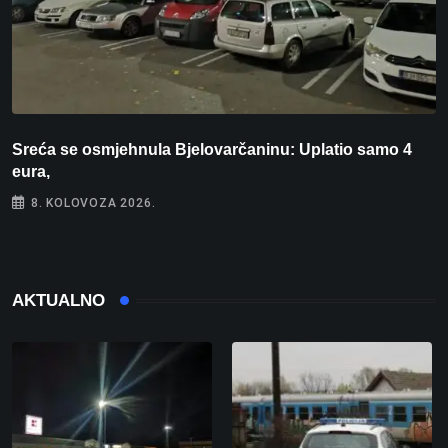
Sreća se osmjehnula Bjelovarčaninu: Uplatio samo 4
S
eura,
t
8. KOLOVOZA 2026.
AKTUALNO