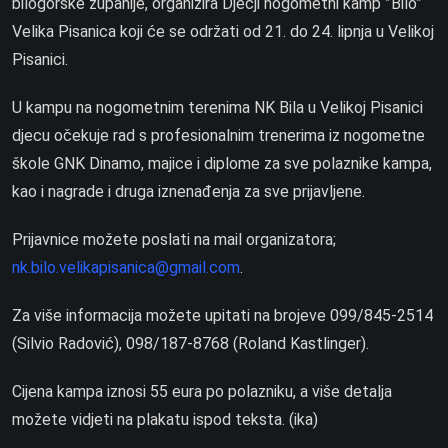
bilogorske županije, organizira Dječji nogometni kamp ”Bilo”
Velika Pisanica koji će se održati od 21. do 24. lipnja u Velikoj
Pisanici.
U kampu na nogometnim terenima NK Bila u Velikoj Pisanici
djecu očekuje rad s profesionalnim trenerima iz nogometne
škole GNK Dinamo, majice i diplome za sve polaznike kampa,
kao i nagrade i druga iznenađenja za sve prijavljene.
Prijavnice možete poslati na mail organizatora;
nk.bilo.velikapisanica@gmail.com
.
Za više informacija možete upitati na brojeve 099/845-2514
(Silvio Radović), 098/187-8768 (Roland Kastlinger).
Cijena kampa iznosi 55 eura po polazniku, a više detalja
možete vidjeti na plakatu ispod teksta. (ika)