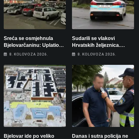
Sreća se osmjehnula
Sudarili se vlakovi
Bjelovarčaninu: Uplatio
Hrvatskih željeznica.
samo 4 eura, a osvojio
Šestero osoba teško
8. KOLOVOZA 2026.
8. KOLOVOZA 2026.
više od 80 tisuća eura
ozlijeđeno, mlađa žena na
intenzivnoj
Bjelovar ide po veliko
Danas i sutra policija ne