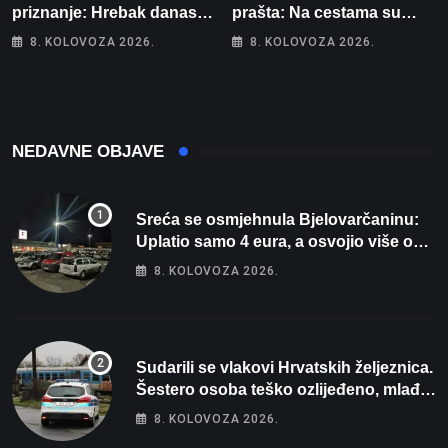
priznanje: Hrebak danas u
prašta: Na cestama su
Parizu predstavlja
posebno na meti ovi
8. KOLOVOZA 2026.
8. KOLOVOZA 2026.
Wellovar za domaćina
prekršaji
Europskog prvenstva
NEDAVNE OBJAVE
Sreća se osmjehnula Bjelovarčaninu:
Uplatio samo 4 eura, a osvojio više od
80 tisuća eura
8. KOLOVOZA 2026.
Sudarili se vlakovi Hrvatskih željeznica.
Šestero osoba teško ozlijeđeno, mlađa
žena na intenzivnoj
8. KOLOVOZA 2026.