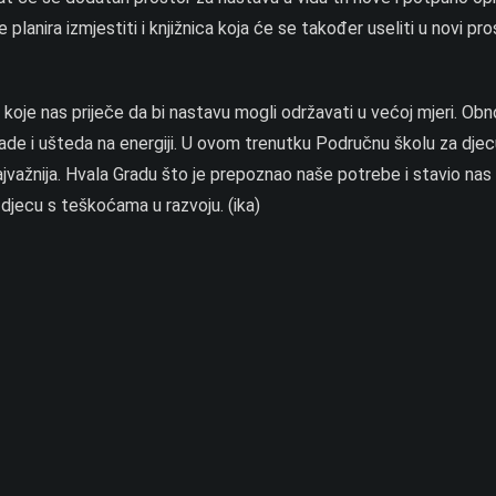
 planira izmjestiti i knjižnica koja će se također useliti u novi pr
ra koje nas priječe da bi nastavu mogli održavati u većoj mjeri. O
grade i ušteda na energiji. U ovom trenutku Područnu školu za djec
jvažnija. Hvala Gradu što je prepoznao naše potrebe i stavio nas
 djecu s teškoćama u razvoju. (ika)