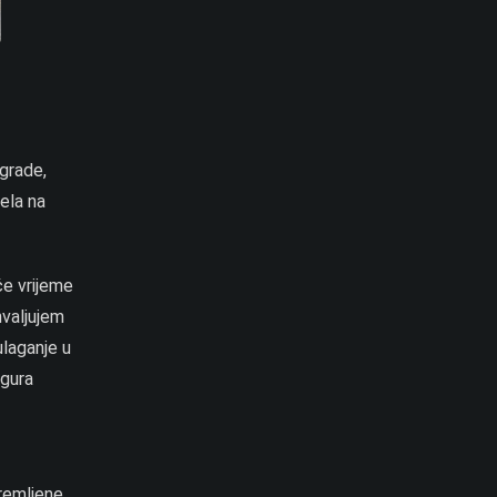
grade,
nela na
će vrijeme
hvaljujem
ulaganje u
rgura
premljene