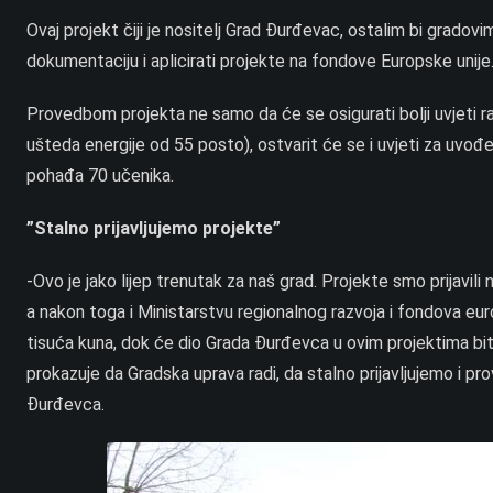
Ovaj projekt čiji je nositelj Grad Đurđevac, ostalim bi grado
dokumentaciju i aplicirati projekte na fondove Europske unije
Provedbom projekta ne samo da će se osigurati bolji uvjeti ra
ušteda energije od 55 posto), ostvarit će se i uvjeti za uv
pohađa 70 učenika.
”Stalno prijavljujemo projekte”
-Ovo je jako lijep trenutak za naš grad. Projekte smo prijavil
a nakon toga i Ministarstvu regionalnog razvoja i fondova euro
tisuća kuna, dok će dio Grada Đurđevca u ovim projektima biti 
prokazuje da Gradska uprava radi, da stalno prijavljujemo i p
Đurđevca.