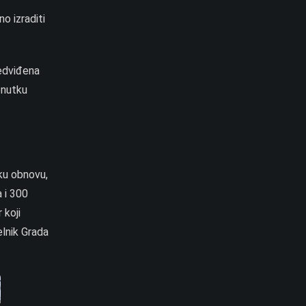
o izraditi
redviđena
enutku
sku obnovu,
a i 300
 koji
elnik Grada