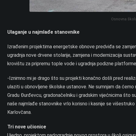
Osnovna škola
Ulaganje u najmlađe stanovnike
Izrađenim projektima energetske obnove predviđa se zamjena 
ugradnja nove drvene stolarije, zamjena i modernizacija sustav
krovištu za pripremu tople vode i ugradnja podizne platforme
-Iznimno mi je drago što su projekti konačno došli pred reali
ulaziti u obnovljene školske ustanove. Ne sumnjam da ćemo na
Gradu Đurđevcu, gradonačelniku i gradskim vijećnicima što su 
naše najmlađe stanovnike vrlo korisno i kasnije se višestruko
Karlovčana.
Tri nove učionice
Ujedno, projektom nadogradnje novog prostora u školi osigur