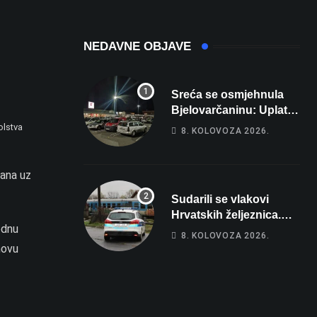
domaćina
Europskog
prvenstva
NEDAVNE OBJAVE
Sreća se osmjehnula
Bjelovarčaninu: Uplatio
samo 4 eura, a osvojio
olstva
8. KOLOVOZA 2026.
više od 80 tisuća eura
zana uz
Sudarili se vlakovi
Hrvatskih željeznica.
ednu
Šestero osoba teško
8. KOLOVOZA 2026.
ozlijeđeno, mlađa žena
novu
na intenzivnoj