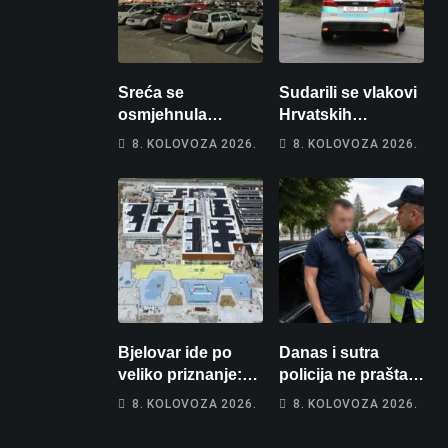
Sreća se
Sudarili se vlakovi
osmjehnula
Hrvatskih
Bjelovarčaninu:
željeznica. Šestero
8. KOLOVOZA 2026.
8. KOLOVOZA 2026.
Uplatio samo 4
osoba teško
eura, a osvojio
ozlijeđeno, mlađa
više od 80 tisuća
žena na
eura
intenzivnoj
Bjelovar ide po
Danas i sutra
veliko priznanje:
policija ne prašta:
Hrebak danas u
Na cestama su
8. KOLOVOZA 2026.
8. KOLOVOZA 2026.
Parizu predstavlja
posebno na meti
Wellovar za
ovi prekršaji