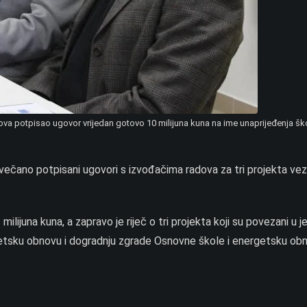
ova potpisao ugovor vrijedan gotovo 10 milijuna kuna na ime unaprijeđenja šk
večano potpisani ugovori s izvođačima radova za tri projekta ve
ilijuna kuna, a zapravo je riječ o tri projekta koji su povezani u j
nergetsku obnovu i dogradnju zgrade Osnovne škole i energetsku ob