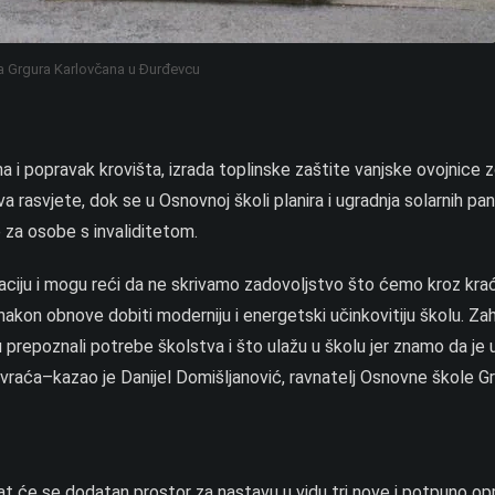
 Grgura Karlovčana u Đurđevcu
i popravak krovišta, izrada toplinske zaštite vanjske ovojnice z
a rasvjete, dok se u Osnovnoj školi planira i ugradnja solarnih pa
 za osobe s invaliditetom.
zaciju i mogu reći da ne skrivamo zadovoljstvo što ćemo kroz kra
kon obnove dobiti moderniju i energetski učinkovitiju školu. Za
prepoznali potrebe školstva i što ulažu u školu jer znamo da je 
 vraća–kazao je Danijel Domišljanović, ravnatelj Osnovne škole G
at će se dodatan prostor za nastavu u vidu tri nove i potpuno o