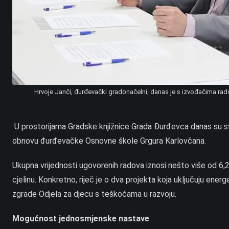
Hrvoje Janči, đurđevački gradonačelni, danas je s izvođačima rad
U prostorijama Gradske knjižnice Grada Đurđevca danas su s
obnovu đurđevačke Osnovne škole Grgura Karlovčana.
Ukupna vrijednosti ugovorenih radova iznosi nešto više od 6,2 m
cjelinu. Konkretno, riječ je o dva projekta koja uključuju e
zgrade Odjela za djecu s teškoćama u razvoju.
Mogućnost jednosmjenske nastave