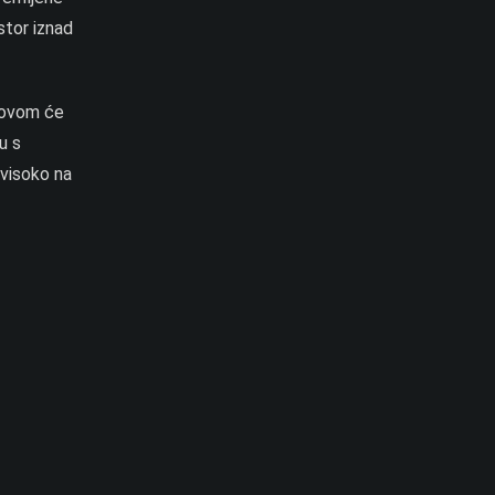
ostor iznad
bnovom će
u s
 visoko na