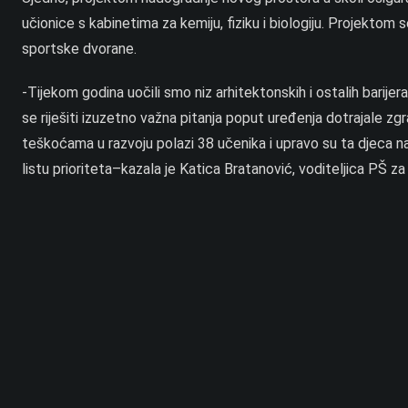
učionice s kabinetima za kemiju, fiziku i biologiju. Projektom se
sportske dvorane.
-Tijekom godina uočili smo niz arhitektonskih i ostalih barije
se riješiti izuzetno važna pitanja poput uređenja dotrajale z
teškoćama u razvoju polazi 38 učenika i upravo su ta djeca na
listu prioriteta–kazala je Katica Bratanović, voditeljica PŠ za