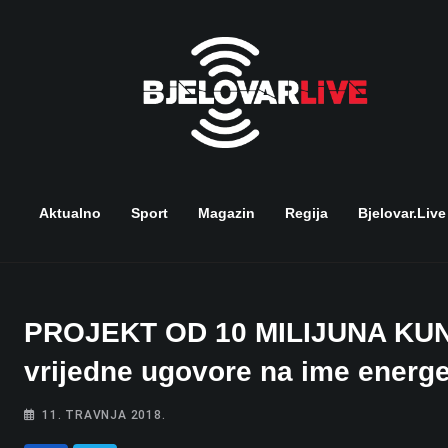
Skip
to
content
Aktualno
Sport
Magazin
Regija
Bjelovar.live
PROJEKT OD 10 MILIJUNA KUNA
vrijedne ugovore na ime energe
11. TRAVNJA 2018.