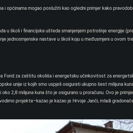
vima i općinama mogao poslužiti kao ogledni primjer kako pravodobn
.
da u školi i financijska ušteda smanjenjem potrošnje energije (p
ođenje jednosmjenske nastave u školi koju u međusmjeni u ovom tr
i na Fond za zaštitu okoliša i energetsku učinkovitost za energet
pske unije iz kojih smo uspjeli osigurati ukupno šest milijuna kun
oko 2,8 milijuna kuna što je osigurano u proračunu. Ovo je primjer
rovodimo projekte–kazao je kazao je Hrvoje Janči, mladi gradonač