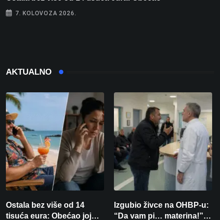
7. KOLOVOZA 2026.
AKTUALNO
Ostala bez više od 14
Izgubio živce na OHBP-u:
tisuća eura: Obećao joj
“Da vam pi… materina!”