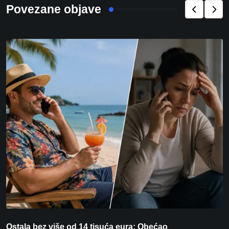
Povezane objave
Ostala bez više od 14 tisuća eura: Obećao
I