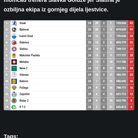
momčad trenera Slavka Goluže jer Slatina je
ozbiljna ekipa iz gornjeg dijela ljestvice.
Tags: