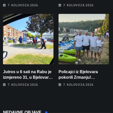
auto za tjedan dana, a
Zbog člana obitelji vrijeđao
7. KOLOVOZA 2026.
7. KOLOVOZA 2026.
zatim izmišljao opravdanja
i vikao na djelatnike
Jutros u 6 sati na Rabu je
Policajci iz Bjelovara
izmjereno 31, u Bjelovaru
pokorili Zrmanju!
malo više od 25. Stiže nam
Magdalena i Tomislav
7. KOLOVOZA 2026.
7. KOLOVOZA 2026.
promjena vremena
osvojili zlato na
zahtjevnom Kajak kupu
POSKOK 3
NEDAVNE OBJAVE