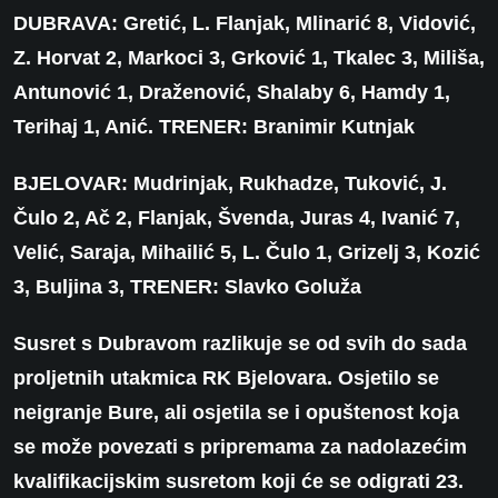
DUBRAVA:
Gretić, L. Flanjak, Mlinarić 8, Vidović,
Z. Horvat 2, Markoci 3, Grković 1, Tkalec 3, Miliša,
Antunović 1, Draženović, Shalaby 6, Hamdy 1,
Terihaj 1, Anić. TRENER: Branimir Kutnjak
BJELOVAR:
Mudrinjak, Rukhadze, Tuković, J.
Čulo 2, Ač 2, Flanjak, Švenda, Juras 4, Ivanić 7,
Velić, Saraja, Mihailić 5, L. Čulo 1, Grizelj 3, Kozić
3, Buljina 3, TRENER: Slavko Goluža
Susret s Dubravom razlikuje se od svih do sada
proljetnih utakmica RK Bjelovara. Osjetilo se
neigranje Bure, ali osjetila se i opuštenost koja
se može povezati s pripremama za nadolazećim
kvalifikacijskim susretom koji će se odigrati 23.