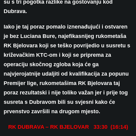
su s tri pogotka razlike na gostovanju kod
Dubrava.
Iako je taj poraz pomalo iznenađujući i ostvaren
je bez Luciana Bure, najefikasnijeg rukometaša
RK Bjelovara koji se teško povrijedio u susretu s
križevačkim KTC-om i koji se priprema za
operaciju skočnog zgloba koja će ga
najvjerojatnije udaljiti od kvalifikacija za popunu
Premijer lige, rukometašima RK Bjelovara taj
poraz rezultatski i nije toliko važan jer i prije tog
susreta s Dubravom bili su svjesni kako će
prvenstvo završili na drugom mjesto.
RK DUBRAVA – RK BJELOVAR 33:30 (16:14)