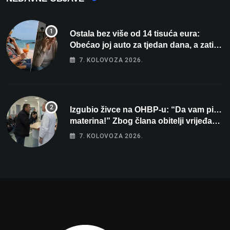
Ostala bez više od 14 tisuća eura:
Obećao joj auto za tjedan dana, a zatim
izmišljao opravdanja
7. KOLOVOZA 2026.
Izgubio živce na OHBP-u: “Da vam pi…
materina!” Zbog člana obitelji vrijeđao i
vikao na djelatnike
7. KOLOVOZA 2026.