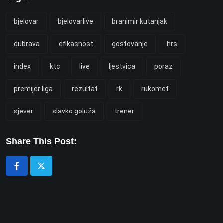
bjelovar
bjelovarlive
branimir kutanjak
dubrava
efikasnost
gostovanje
hrs
index
ktc
live
ljestvica
poraz
premijer liga
rezultat
rk
rukomet
sjever
slavko goluža
trener
Share This Post: