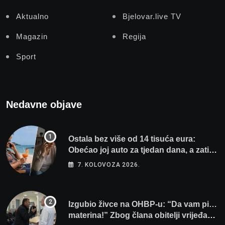
Aktualno
Bjelovar.live TV
Magazin
Regija
Sport
Nedavne objave
Ostala bez više od 14 tisuća eura:
Obećao joj auto za tjedan dana, a zatim
izmišljao opravdanja
7. KOLOVOZA 2026.
Izgubio živce na OHBP-u: “Da vam pi…
materina!” Zbog člana obitelji vrijeđao i