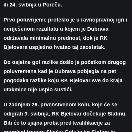
ili 24. svibnja u Poreču.
Prvo poluvrijeme proteklo je u ravnopravnoj igri i
neriješenom rezultatu u kojem je Dubrava
održavala minimalnu prednost, dok je RK
Bjelovara uspješno hvatao taj zaostatak.
Do osjetne gol razlike došlo je početkom drugog
poluvremena kad je Dubrava pobjegla na pet
pogodaka razlike koju RK Bjelovar sve do kraja
utakmice nije uspio sustići.
U zadnjem 26. prvenstvenom kolu, koje će se
odigrati 9. svibnja, RK Bjelovar dočekuje Slatinu.
Biti će to sjajna proba pred kvalifikacije za