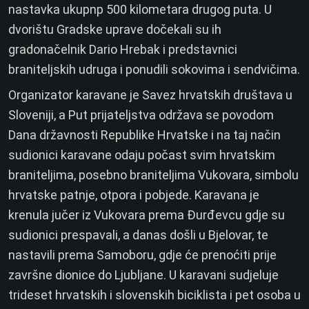
nastavka ukupnp 500 kilometara drugog puta. U
dvorištu Gradske uprave dočekali su ih
gradonačelnik Dario Hrebak i predstavnici
braniteljskih udruga i ponudili sokovima i sendvičima.
Organizator karavane je Savez hrvatskih društava u
Sloveniji, a Put prijateljstva održava se povodom
Dana državnosti Republike Hrvatske i na taj način
sudionici karavane odaju počast svim hrvatskim
braniteljima, posebno braniteljima Vukovara, simbolu
hrvatske patnje, otpora i pobjede. Karavana je
krenula jučer iz Vukovara prema Đurđevcu gdje su
sudionici prespavali, a danas došli u Bjelovar, te
nastavili prema Samoboru, gdje će prenoćiti prije
završne dionice do Ljubljane. U karavani sudjeluje
trideset hrvatskih i slovenskih biciklista i pet osoba u