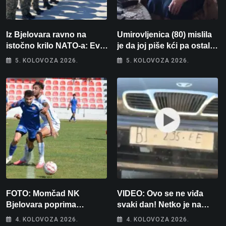
Iz Bjelovara ravno na
Umirovljenica (80) mislila
istočno krilo NATO-a: Evo
je da joj piše kći pa ostala
kamo odlazi 82 hrvatska
bez 1000 eura
5. KOLOVOZA 2026.
5. KOLOVOZA 2026.
vojnika i 6 vojnikinja
FOTO: Momčad NK
VIDEO: Ovo se ne viđa
Bjelovara poprima
svaki dan! Netko je na
jesenski izgled
auto stavio – ručno
4. KOLOVOZA 2026.
4. KOLOVOZA 2026.