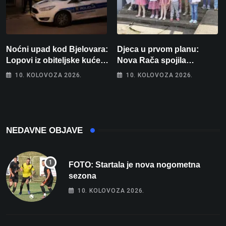
Noćni upad kod Bjelovara:
Djeca u prvom planu:
Lopovi iz obiteljske kuće
Nova Rača spojila
odnijeli novac i zlato
nogomet, programiranje,
10. KOLOVOZA 2026.
10. KOLOVOZA 2026.
engleski i folklor u jedan
projekt
NEDAVNE OBJAVE
FOTO: Startala je nova nogometna
sezona
10. KOLOVOZA 2026.