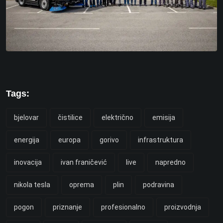
Tags:
bjelovar
čistilice
električno
emisija
energija
europa
gorivo
infrastruktura
inovacija
ivan franičević
live
napredno
nikola tesla
oprema
plin
podravina
pogon
priznanje
profesionalno
proizvodnja