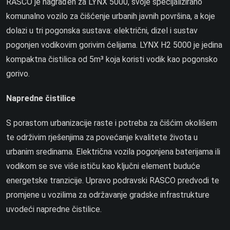
RASCO je nagrađen za LYNX 5000, svoje specijalizirano
komunalno vozilo za čišćenje urbanih javnih površina, a koje
dolazi u tri pogonska sustava: električni, dizel i sustav
pogonjen vodikovim gorivim ćelijama. LYNX H2 5000 je jedina
kompaktna čistilica od 5m³ koja koristi vodik kao pogonsko
gorivo.
Napredne čistilice
S porastom urbanizacije raste i potreba za čišćim okolišem
te održivim rješenjima za povećanje kvalitete života u
urbanim sredinama. Električna vozila pogonjena baterijama ili
vodikom se sve više ističu kao ključni element buduće
energetske tranzicije. Upravo podravski RASCO predvodi te
promjene u vozilima za održavanje gradske infrastrukture
uvodeći napredne čistilice.