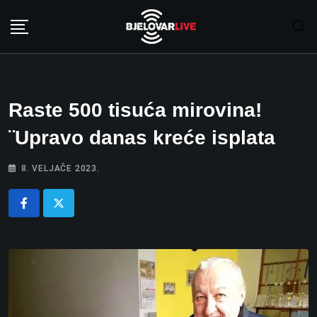
Skip
to
content
Raste 500 tisuća mirovina!
¨Upravo danas kreće isplata
8. VELJAČE 2023.