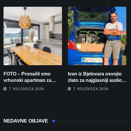
prvakinja Hrvatske u
stolnom tenisu!
FOTO – Pronašli smo
Ivan iz Bjelovara osvojio
vrhunski apartman za
zlato za najglasniji audio
odmor: Pogled na more, tri
sustav i srušio osobni
7. KOLOVOZA 2026.
7. KOLOVOZA 2026.
spavaće sobe i terasa koja
rekord od čak 145,9 dB!
osvaja
NEDAVNE OBJAVE