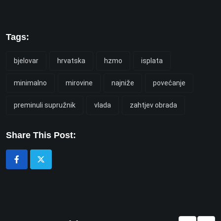
Tags:
bjelovar
hrvatska
hzmo
isplata
minimalno
mirovine
najniže
povećanje
preminuli supružnik
vlada
zahtjev obrada
Share This Post: