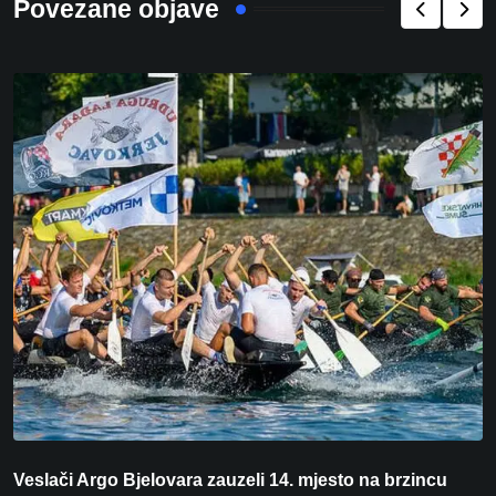
Povezane objave
Veslači Argo Bjelovara zauzeli 14. mjesto na brzincu
V