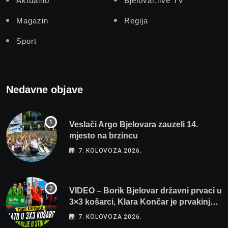
Aktualno
Bjelovar.live TV
Magazin
Regija
Sport
Nedavne objave
Veslači Argo Bjelovara zauzeli 14.
mjesto na brzincu
7. KOLOVOZA 2026.
VIDEO – Borik Bjelovar državni prvaci u
3×3 košarci, Klara Končar je prvakinja
Hrvatske u stolnom tenisu!
7. KOLOVOZA 2026.