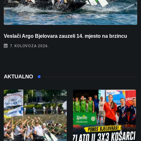
Veslači Argo Bjelovara zauzeli 14. mjesto na brzincu
V
7. KOLOVOZA 2026.
AKTUALNO