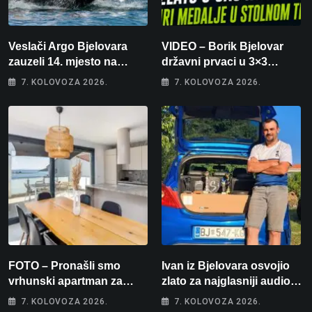
Veslači Argo Bjelovara
VIDEO – Borik Bjelovar
zauzeli 14. mjesto na
državni prvaci u 3×3
brzincu
košarci, Klara Končar je
7. KOLOVOZA 2026.
7. KOLOVOZA 2026.
prvakinja Hrvatske u
stolnom tenisu!
FOTO – Pronašli smo
Ivan iz Bjelovara osvojio
vrhunski apartman za
zlato za najglasniji audio
odmor: Pogled na more, tri
sustav i srušio osobni
7. KOLOVOZA 2026.
7. KOLOVOZA 2026.
spavaće sobe i terasa koja
rekord od čak 145,9 dB!