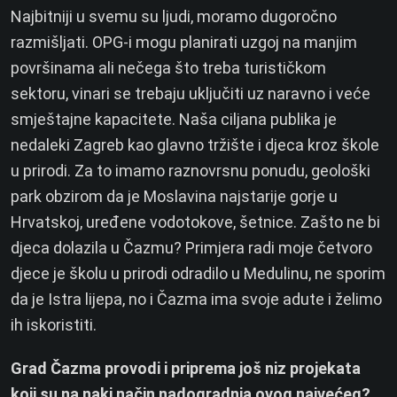
Najbitniji u svemu su ljudi, moramo dugoročno
razmišljati. OPG-i mogu planirati uzgoj na manjim
površinama ali nečega što treba turističkom
sektoru, vinari se trebaju uključiti uz naravno i veće
smještajne kapacitete. Naša ciljana publika je
nedaleki Zagreb kao glavno tržište i djeca kroz škole
u prirodi. Za to imamo raznovrsnu ponudu, geološki
park obzirom da je Moslavina najstarije gorje u
Hrvatskoj, uređene vodotokove, šetnice. Zašto ne bi
djeca dolazila u Čazmu? Primjera radi moje četvoro
djece je školu u prirodi odradilo u Medulinu, ne sporim
da je Istra lijepa, no i Čazma ima svoje adute i želimo
ih iskoristiti.
Grad Čazma provodi i priprema još niz projekata
koji su na naki način nadogradnja ovog najvećeg?