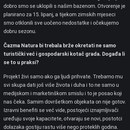
dobro smo se uklopili s našim bazenom. Otvorenje je
planirano za 15. lipanj, a tijekom zimskih mjeseci
smo otklonili sve uočeno nedostatke i očekujemo
dobru sezonu.
Čazma Natura bi trebala brže okretati ne samo
turistički već i gospodarski kotač grada. Događa li
se to u praksi?
Projekt živi samo ako ga ljudi prihvate. Trebamo mu
svi skupa dati još više života i duha i to ne samo u
medijskom i marketinškom smislu i to je posao koji
nas čeka. Samim dovršetkom objekata on nije gotov.
Izravni benefiti se već vide, postojeći iznajmljivači
uređuju svoje kapacitete, otvaraju se novi, postotci
dolazaka gostiju rastu više nego proteklih godina.