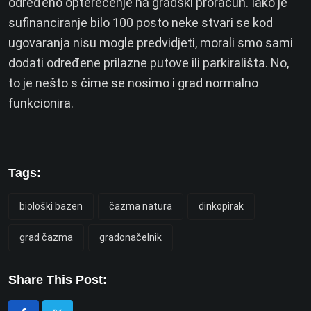
određeno opterećenje na gradski proračun. Iako je
sufinanciranje bilo 100 posto neke stvari se kod
ugovaranja nisu mogle predvidjeti, morali smo sami
dodati određene prilazne putove ili parkirališta. No,
to je nešto s čime se nosimo i grad normalno
funkcionira.
Tags:
biološki bazen
čazma natura
dinkopirak
grad čazma
gradonačelnik
Share This Post: