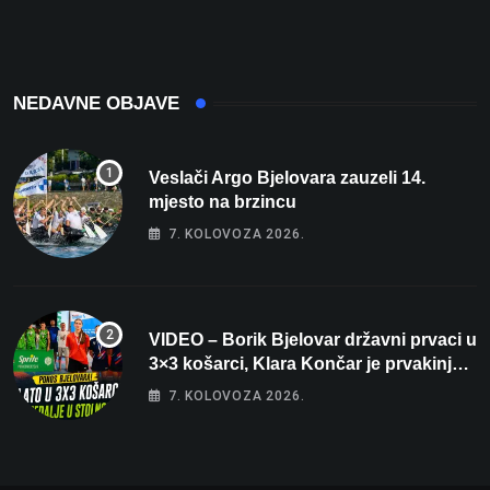
osvaja
NEDAVNE OBJAVE
Veslači Argo Bjelovara zauzeli 14.
mjesto na brzincu
7. KOLOVOZA 2026.
VIDEO – Borik Bjelovar državni prvaci u
3×3 košarci, Klara Končar je prvakinja
Hrvatske u stolnom tenisu!
7. KOLOVOZA 2026.