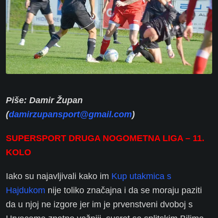
Piše: Damir Župan
(
damirzupansport@gmail.com
)
SUPERSPORT DRUGA NOGOMETNA LIGA – 11.
KOLO
Iako su najavljivali kako im
Kup utakmica s
Hajdukom
nije toliko značajna i da se moraju paziti
da u njoj ne izgore jer im je prvenstveni dvoboj s