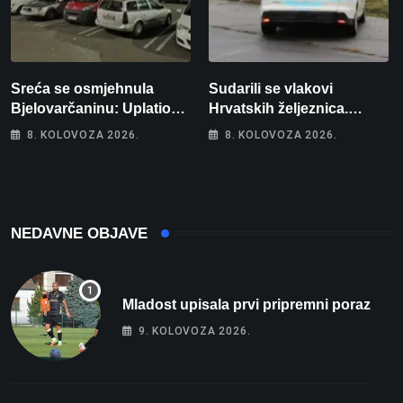
Sreća se osmjehnula
Sudarili se vlakovi
Bjelovarčaninu: Uplatio
Hrvatskih željeznica.
samo 4 eura, a osvojio
Šestero osoba teško
8. KOLOVOZA 2026.
8. KOLOVOZA 2026.
više od 80 tisuća eura
ozlijeđeno, mlađa žena na
intenzivnoj
NEDAVNE OBJAVE
Mladost upisala prvi pripremni poraz
9. KOLOVOZA 2026.