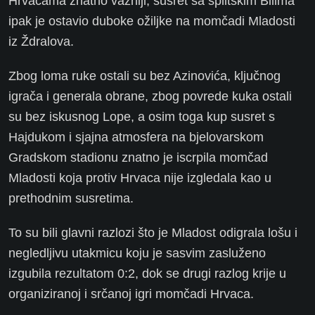
Hrvacama znatno važniji, susret sa splitskim Bilima
ipak je ostavio duboke ožiljke na momčadi Mladosti
iz Ždralova.
Zbog loma ruke ostali su bez Azinovića, ključnog
igrača i generala obrane, zbog povrede kuka ostali
su bez iskusnog Lope, a osim toga kup susret s
Hajdukom i sjajna atmosfera na bjelovarskom
Gradskom stadionu znatno je iscrpila momčad
Mladosti koja protiv Hrvaca nije izgledala kao u
prethodnim susretima.
To su bili glavni razlozi što je Mladost odigrala lošu i
negledljivu utakmicu koju je sasvim zasluženo
izgubila rezultatom 0:2, dok se drugi razlog krije u
organiziranoj i srčanoj igri momčadi Hrvaca.