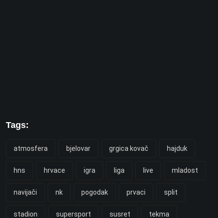
Tags:
atmosfera
bjelovar
grgica kovač
hajduk
hns
hrvace
igra
liga
live
mladost
navijači
nk
pogodak
prvaci
split
stadion
supersport
susret
tekma