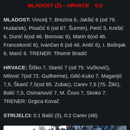
MLADOST (Ž) – HRVACE 0:2
MLADOST:
Vincelj 7, Brezina 6, Jakšić 6 (od 79.
Hudaćek), Pisačić 6 (od 67. Šurmin), Perić 5, Krešić
6, Dunić 6(od 46. Borovac 6), Marin 6(od 46.
Franceković 6), Ivančan 6 (od 46. Antić 6), I. Bošnjak
6, Marić 6. TRENER: Tihomir Bradić
HRVACE:
Šiško 7, Stanić 7 (od 75. Vučković),
Milović 7(od 72. Guilherme), Gilić-Kuko 7, Maganjić
7,5, Škarić 7,5(od 85. Zubac), Carev 7,5 (75. Žilić),
Balić 7,5, Osmanović 7, M. Čovo 7, Skoko 7.
TRENER: Grgica Kovač
STRIJELCI:
0:1 Balić (5), 0:2 Carev (48)