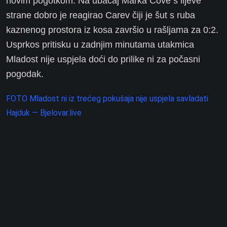
novim pogotkom. Na ubačaj Marka Čove s lijeve
strane dobro je reagirao Carev čiji je šut s ruba
kaznenog prostora iz kosa završio u rašljama za 0:2.
Usprkos pritisku u zadnjim minutama utakmica
Mladost nije uspjela doći do prilike ni za počasni
pogodak.
FOTO Mladost ni iz trećeg pokušaja nije uspjela savladati
Hajduk — Bjelovar.live