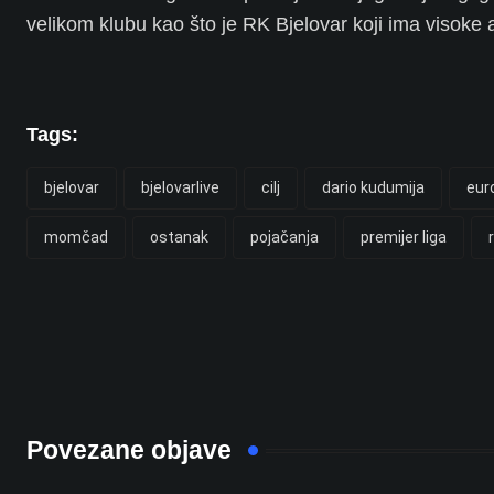
velikom klubu kao što je RK Bjelovar koji ima visoke 
Tags:
bjelovar
bjelovarlive
cilj
dario kudumija
eur
momčad
ostanak
pojačanja
premijer liga
Povezane objave