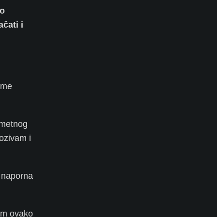
no
čati i
u me
kometnog
ozivam i
i naporna
nom ovako