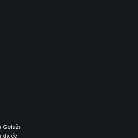
u Goluži
i da će