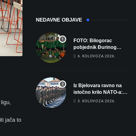
NEDAVNE OBJAVE
FOTO: Bilogorac
pobjednik Đurinog
memorijala
6. KOLOVOZA 2026.
Iz Bjelovara ravno na
istočno krilo NATO-a:
Evo kamo odlazi 82
5. KOLOVOZA 2026.
ligu,
hrvatska vojnika i 6
vojnikinja
i jača to