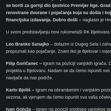
se boriti za gornji dio ljestvice Premijer lige. Gra
renovirane dvorane i pojačanja koja su došla i koja
financijska izdavanja. Dobro došli –
naglasio je Hr
U svom predstavljanju novi rukometaši RK Bjelovara 
Leo Branko Sunajko
– dolazim iz Dugog Sela i zahv
prepoznali kao pojačanje. Znam tko je Bjelovar i svj
Filip Goričanec –
Igram na poziciji vanjskih igrača. 
projekta u Bjelovaru. Nadam se da ćemo ispuniti sve 
navijače da nas podrže.
Karlo Bjeliš –
Igram na obrambenim i vanjskim pozici
sezona, ali vjerujem da ćemo ispuniti sva vaša očeki
Ivan Goluža
– Igram na poziciji srednjeg vanjskog igr