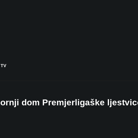
 TV
rnji dom Premjerligaške ljestvic