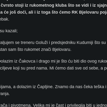
d čvrsto stoji iz rukometnog kluba što se vidi i iz sjaj
 će još doći, ali i iz toga što ćemo RK Bjelovaru poja
ebak.
su kazali;
aljujem se treneru Goluži i predsjedniku Kudumiji što s
estan sam što rukomet znači Bjelovaru.
Dolazim iz Čakovca i drago mi je što ću biti dio ovog ru
ciljeve koji su pred nama. Mi ćemo dati sve od sebe, a p
jama, a dolazim iz Čapljine. Znamo da nas čeka teška 
vanja.
ača i pivotmena. Velika mi je čast i privilegija biti u jed