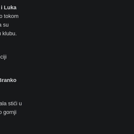
 i Luka
rao tokom
a su
u klubu.
iji
 Branko
la stići u
o gornji