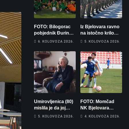
FOTO: Bilogorac
Iz Bjelovara ravno
pobjednik Đurinog
na istočno krilo
memorijala
NATO-a: Evo kamo
6. KOLOVOZA 2026.
5. KOLOVOZA 2026.
odlazi 82 hrvatska
vojnika i 6
vojnikinja
Umirovljenica (80)
FOTO: Momčad
mislila je da joj
NK Bjelovara
piše kći pa ostala
poprima jesenski
5. KOLOVOZA 2026.
4. KOLOVOZA 2026.
bez 1000 eura
izgled