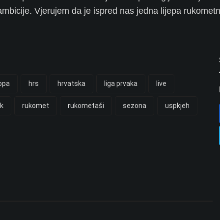
ambicije. Vjerujem da je ispred nas jedna lijepa rukometn
opa
hrs
hrvatska
liga prvaka
live
rk
rukomet
rukometaši
sezona
uspkjeh