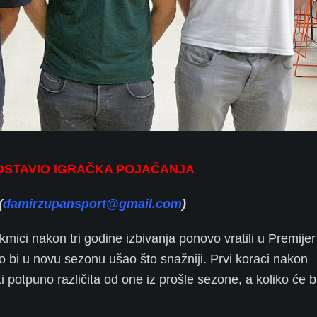
DSTAVIO IGRAČKA POJAČANJA
(
damirzupansport@gmail.com
)
kmici nakon tri godine izbivanja ponovo vratili u Premijer 
o bi u novu sezonu ušao što snažniji. Prvi koraci nakon
potpuno različita od one iz prošle sezone, a koliko će bit