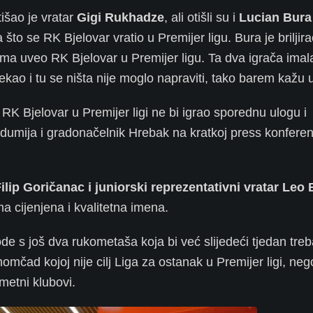
tišao je vratar
Gigi Rukhadze
, ali otišli su i
Lucian Bura
 što se RK Bjelovar vratio u Premijer ligu. Bura je brilji
jama uveo RK Bjelovar u Premijer ligu. Ta dva igrača imal
ekao i tu se ništa nije moglo napraviti, tako barem kažu 
 RK Bjelovar u Premijer ligi ne bi igrao sporednu ulogu i
umija i gradonačelnik Hrebak na kratkoj press konferenc
Filip Goričanac i juniorski reprezentativni vratar Leo
 cijenjena i kvalitetna imena.
e s još dva rukometaša koja bi već slijedeći tjedan treba
 momčad kojoj nije cilj Liga za ostanak u Premijer ligi, neg
metni klubovi.