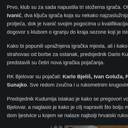
Prvo, klub su za sada napustila tri stožerna igrača. O
Ivanić
, dva ključa igrača koja su nekako najzaslužnija
proljeća, dok je Ivanić svojim pogocima u kvalifikaci
dogovor s klubom o igranju do kraja sezone koji je ist
Kako bi popunili upražnjena igračka mjesta, ali i kako
strahovao od borbe za ostanak, predsjednik Dario Kud
predstavili su četiri nova igračka pojačanja.
RK Bjelovar su pojačali:
Karlo Bjeliš, Ivan Goluža, 
Sunajko
. Sve redom zvučna i u rukometnim krugovima
Predsjednik Kudumija istakao je kako se pregovori vod
Bjelovar, a naglasio je kako je cilj napraviti što bolju
dom ljestvice u kojem se nalaze najbolji hrvatski ruko