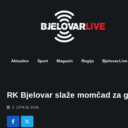
Skip
to
content
Aktualno
Sport
Magazin
Regija
Bjelovar.live
RK Bjelovar slaže momčad za go
3. LIPNJA 2026.