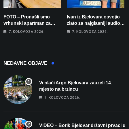
FOTO – Pronašli smo
Ivan iz Bjelovara osvojio
vrhunski apartman za
zlato za najglasniji audio
odmor: Pogled na more, tri
sustav i srušio osobni
7. KOLOVOZA 2026.
7. KOLOVOZA 2026.
spavaće sobe i terasa koja
rekord od čak 145,9 dB!
osvaja
NEDAVNE OBJAVE
Veslači Argo Bjelovara zauzeli 14.
mjesto na brzincu
7. KOLOVOZA 2026.
VIDEO – Borik Bjelovar državni prvaci u