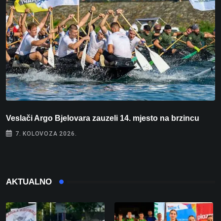
Veslači Argo Bjelovara zauzeli 14. mjesto na brzincu
V
7. KOLOVOZA 2026.
AKTUALNO