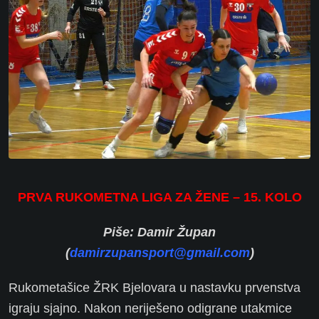
PRVA RUKOMETNA LIGA ZA ŽENE – 15. KOLO
Piše: Damir Župan
(
damirzupansport@gmail.com
)
Rukometašice ŽRK Bjelovara u nastavku prvenstva
igraju sjajno. Nakon neriješeno odigrane utakmice