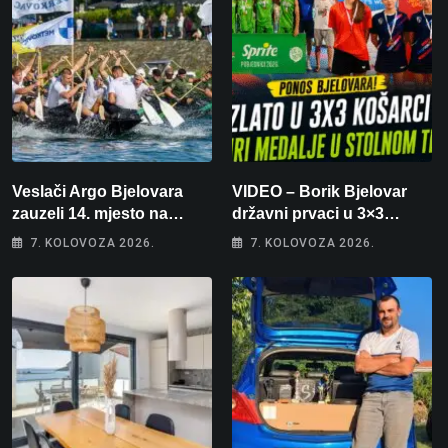
Veslači Argo Bjelovara
VIDEO – Borik Bjelovar
zauzeli 14. mjesto na
državni prvaci u 3×3
brzincu
košarci, Klara Končar je
7. KOLOVOZA 2026.
7. KOLOVOZA 2026.
prvakinja Hrvatske u
stolnom tenisu!