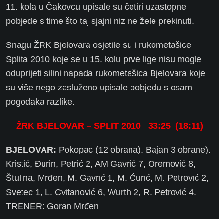
11. kola u Čakovcu upisale su četiri uzastopne
pobjede s time što taj sjajni niz ne žele prekinuti.
Snagu ŽRK Bjelovara osjetile su i rukometašice
Splita 2010 koje se u 15. kolu prve lige nisu mogle
oduprijeti silini napada rukometašica Bjelovara koje
su više nego zasluženo upisale pobjedu s osam
pogodaka razlike.
ŽRK BJELOVAR – SPLIT 2010 33:25 (18:11)
BJELOVAR:
Pokopac (12 obrana), Bajan 3 obrane),
Kristić, Đurin, Petrić 2, AM Gavrić 7, Oremović 8,
Štulina, Mrđen, M. Gavrić 1, M. Ćurić, M. Petrović 2,
Svetec 1, L. Cvitanović 6, Wurth 2, R. Petrović 4.
TRENER: Goran Mrđen