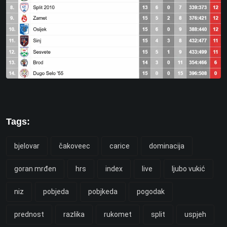
Tags:
bjelovar
čakoveec
carice
dominacija
goran mrđen
hrs
index
live
ljubo vukić
niz
pobjeda
pobjkeda
pogodak
prednost
razlika
rukomet
split
uspjeh