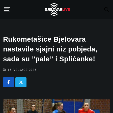
Skip
to
content
Rukometašice Bjelovara
nastavile sjajni niz pobjeda,
sada su ”pale” i Splićanke!
15. VELJAČE 2026.