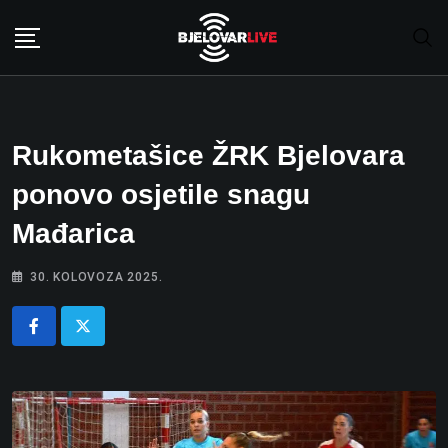
Skip
to
content
Rukometašice ŽRK Bjelovara
ponovo osjetile snagu
Mađarica
30. KOLOVOZA 2025.