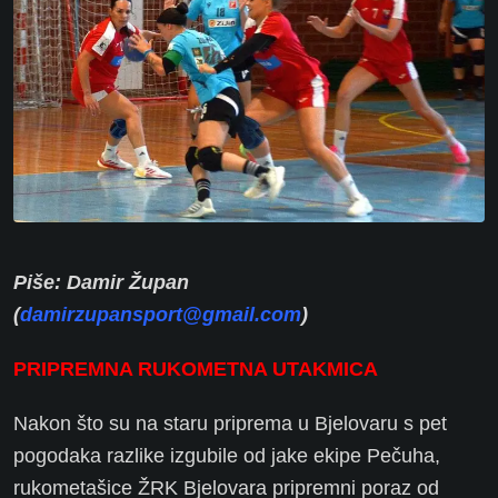
Piše: Damir Župan
(
damirzupansport@gmail.com
)
PRIPREMNA RUKOMETNA UTAKMICA
Nakon što su na staru priprema u Bjelovaru s pet
pogodaka razlike izgubile od jake ekipe Pečuha,
rukometašice ŽRK Bjelovara pripremni poraz od