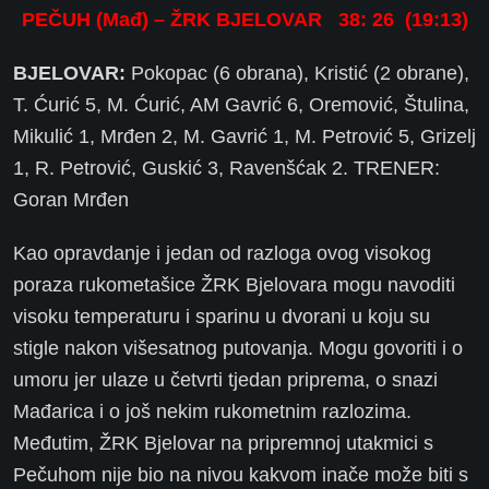
PEČUH (Mađ) – ŽRK BJELOVAR 38: 26 (19:13)
BJELOVAR:
Pokopac (6 obrana), Kristić (2 obrane),
T. Ćurić 5, M. Ćurić, AM Gavrić 6, Oremović, Štulina,
Mikulić 1, Mrđen 2, M. Gavrić 1, M. Petrović 5, Grizelj
1, R. Petrović, Guskić 3, Ravenšćak 2. TRENER:
Goran Mrđen
Kao opravdanje i jedan od razloga ovog visokog
poraza rukometašice ŽRK Bjelovara mogu navoditi
visoku temperaturu i sparinu u dvorani u koju su
stigle nakon višesatnog putovanja. Mogu govoriti i o
umoru jer ulaze u četvrti tjedan priprema, o snazi
Mađarica i o još nekim rukometnim razlozima.
Međutim, ŽRK Bjelovar na pripremnoj utakmici s
Pečuhom nije bio na nivou kakvom inače može biti s