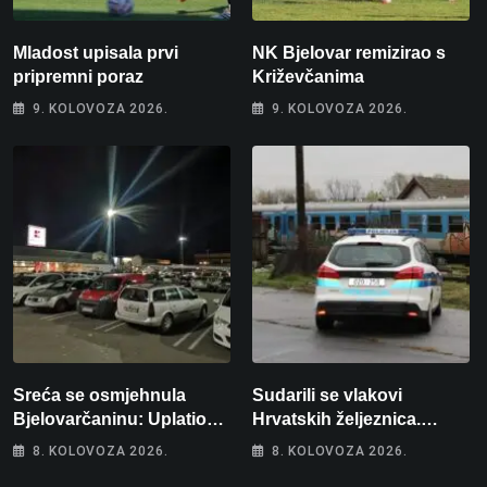
Mladost upisala prvi
NK Bjelovar remizirao s
pripremni poraz
Križevčanima
9. KOLOVOZA 2026.
9. KOLOVOZA 2026.
Sreća se osmjehnula
Sudarili se vlakovi
Bjelovarčaninu: Uplatio
Hrvatskih željeznica.
samo 4 eura, a osvojio
Šestero osoba teško
8. KOLOVOZA 2026.
8. KOLOVOZA 2026.
više od 80 tisuća eura
ozlijeđeno, mlađa žena na