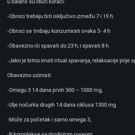
u balans su idući koraci:
-Obroci trebaju biti isključivo između 7 i 19 h.
-Obroci se trebaju konzumirati svaka 3- 4 h
-Obavezno ići spavati do 23 h, i spavati 8 h
-Jako je bitno imati ritual spavanja, relaksacije prije 
Obavezno uzimati:
-Omegu 3 14 dana prvih 500 – 1000 mg,
-Ulje nočurka drugih 14 dana ciklusa 1300 mg
-Može za početak i samo omega 3,
-B komplekse sa rhodiolom roseom,