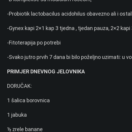
-Probiotik lactobacilus acidohilus obavezno ali i ostal
-Gynex kapi 2×1 kap 3 tjedna , tjedan pauza, 2×2 kapi
-Fitoterapija po potrebi
-Svako jutro prvih 7 dana bi bilo poželjno uzimati: u vodi 
PRIMJER DNEVNOG JELOVNIKA
DORUČAK:
1 šalica borovnica
1 jabuka
½ zrele banane