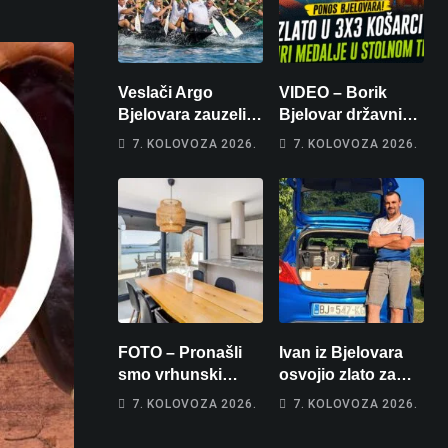
Veslači Argo
VIDEO – Borik
Bjelovara zauzeli
Bjelovar državni
14. mjesto na
prvaci u 3×3
7. KOLOVOZA 2026.
7. KOLOVOZA 2026.
brzincu
košarci, Klara
Končar je
prvakinja Hrvatske
u stolnom tenisu!
FOTO – Pronašli
Ivan iz Bjelovara
smo vrhunski
osvojio zlato za
apartman za
najglasniji audio
7. KOLOVOZA 2026.
7. KOLOVOZA 2026.
odmor: Pogled na
sustav i srušio
more, tri spavaće
osobni rekord od