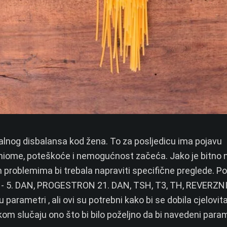
nog disbalansa kod žena. To za posljedicu ima pojavu
 miome, poteškoće i nemogućnost začeća. Jako je bitno n
im problemima bi trebala napraviti specifične preglede.
Po
H- 5. DAN, PROGESTRON 21. DAN, TSH, T3, TH, REVERZNI
rametri , ali ovi su potrebni kako bi se dobila cjelovita
om slučaju ono što bi bilo poželjno da bi navedeni param