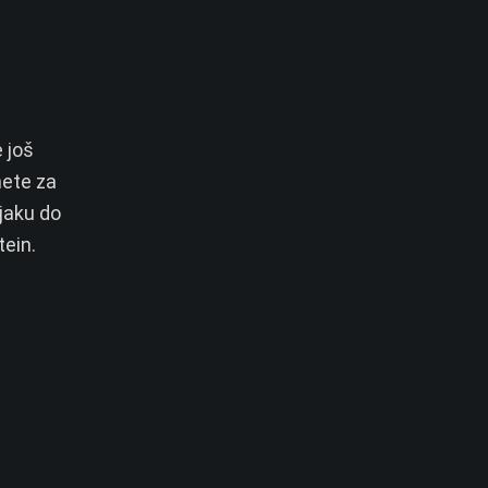
e još
mete za
njaku do
tein.