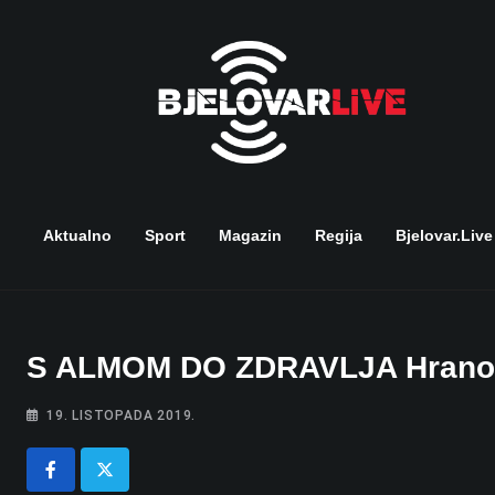
Skip
to
content
Aktualno
Sport
Magazin
Regija
Bjelovar.live
S ALMOM DO ZDRAVLJA Hranom
19. LISTOPADA 2019.