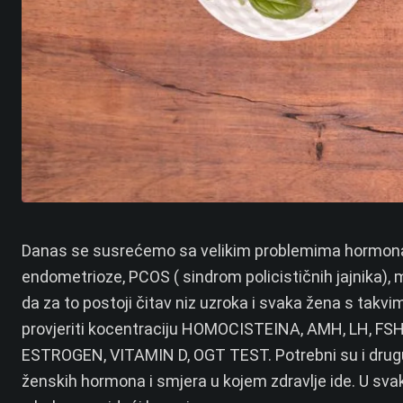
Danas se susrećemo sa velikim problemima hormonal
endometrioze, PCOS ( sindrom policističnih jajnika),
da za to postoji čitav niz uzroka i svaka žena s takv
provjeriti kocentraciju HOMOCISTEINA, AMH, LH, FS
ESTROGEN, VITAMIN D, OGT TEST. Potrebni su i drugu pa
ženskih hormona i smjera u kojem zdravlje ide.
U svak