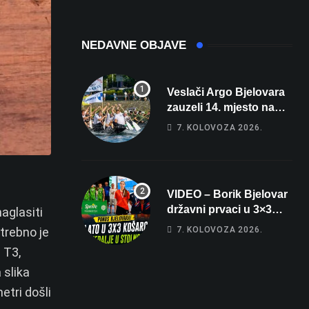
sobe i terasa koja
čak 145,9 dB!
osvaja
NEDAVNE OBJAVE
Veslači Argo Bjelovara
zauzeli 14. mjesto na
brzincu
7. KOLOVOZA 2026.
VIDEO – Borik Bjelovar
državni prvaci u 3×3
aglasiti
košarci, Klara Končar je
trebno je
7. KOLOVOZA 2026.
prvakinja Hrvatske u
 T3,
stolnom tenisu!
 slika
etri došli