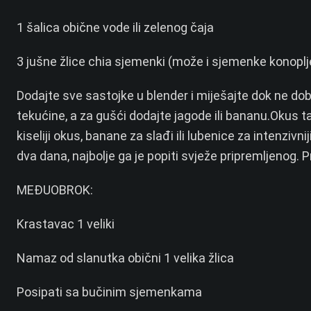
1 šalica obične vode ili zelenog čaja
3 jušne žlice chia sjemenki (može i sjemenke konopl
Dodajte sve sastojke u blender i miješajte dok ne do
tekućine, a za gušći dodajte jagode ili bananu.Okus t
kiseliji okus, banane za slađi ili lubenice za intenziv
dva dana, najbolje ga je popiti svježe pripremljenog.
P
MEĐUOBROK:
Krastavac 1 veliki
Namaz od slanutka obični 1 velika žlica
Posipati sa bučinim sjemenkama