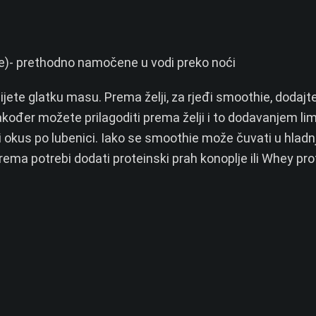
je)- prethodno namočene u vodi preko noći
bijete glatku masu.
Prema želji, za rjeđi smoothie, dodajt
akođer možete prilagoditi prema želji i to dodavanjem li
niji okus po lubenici. Iako se smoothie može čuvati u hlad
rema potrebi dodati proteinski prah konoplje ili Whey pro