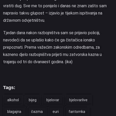
vratiti dug. Sve me to ponijelo i danas ne znam zašto sam
napravio takvu glupost – izjavio je tijekom ispitivanja na
državnom odvjetništvu.
Tjedan dana nakon razbojništva sam se prijavio policiji,
navodeći da se uplašio kako će ga čistačica ionako
prepoznati. Prema važećim zakonskim odredbama, za
kazneno djelo razbojništva prijeti mu zatvorska kazna u
trajanju od tri do dvanaest godina. (ika)
Tags:
alkohol
bijeg
bjelovar
bjelovarlive
blagajna
čazma
euri
fantomka