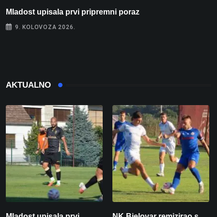
Mladost upisala prvi pripremni poraz
N
9. KOLOVOZA 2026.
AKTUALNO
Mladost upisala prvi
NK Bjelovar remizirao s