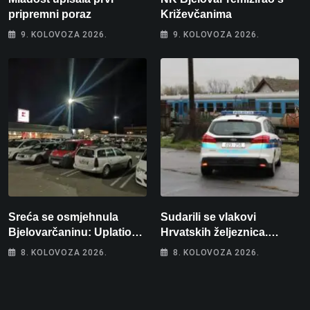
pripremni poraz
Križevčanima
9. KOLOVOZA 2026.
9. KOLOVOZA 2026.
Sreća se osmjehnula
Sudarili se vlakovi
Bjelovarčaninu: Uplatio
Hrvatskih željeznica.
samo 4 eura, a osvojio
Šestero osoba teško
8. KOLOVOZA 2026.
8. KOLOVOZA 2026.
više od 80 tisuća eura
ozlijeđeno, mlađa žena na
intenzivnoj