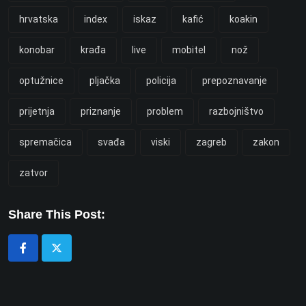
hrvatska
index
iskaz
kafić
koakin
konobar
krađa
live
mobitel
nož
optužnice
pljačka
policija
prepoznavanje
prijetnja
priznanje
problem
razbojništvo
spremačica
svađa
viski
zagreb
zakon
zatvor
Share This Post: