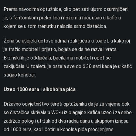
Prema navodima optužnice, oko pet sati ujutro osumnjičeni
je, s fantomkom preko lica i nožem u ruci, ušao u kafić u
kojem se u tom trenutku nalazila samo čistačica.
Žena se uspjela gotovo odmah zaključati u toalet, a kako joj
je tražio mobitel i prijetio, bojala se da ne razvali vrata.
Brzinski ih je otključala, bacila mu mobitel i opet se
zaključala. U toaletu je ostala sve do 6.30 sati kada je u kafić
stigao konobar.
Uzeo 1000 eura i alkoholna pića
Državno odvjetništvo tereti optuženika da je za vrijeme dok
se čistačica skrivala u WC-u iz blagajne kafića uzeo i za sebe
zadržao polog i utržak od dva radna dana u ukupnom iznosu
od 1000 eura, kao i četiri alkoholna pića procijenjene